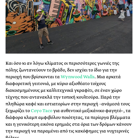
Και όσο κι αν λόγω κλίματος οι περισσότερες γωνιές της
πόλης ζωντανεύουν το βράδυ, δεν ισχύει το ίδιο για την
περιοχή που βρίσκονται τα
Wynwood Walls
. Μια αρκετά
διαφορετική γειτονιά, με κύριο αξιοθέατο τοίχους
διακοσμημένους με καλλιτεχνικά γκραφίτι, σε έναν χώρο
τέχνης που αντανακλά την τοπική κουλτούρα. Παρά την
πληθώρα καφέ και εστιατορίων στην περιοχή –ανάμεσά τους
ξεχωρίζει το
Coyo Taco
για αυθεντικό μεξικάνικο φαγητό–, τα
διάφορα κλαμπ αμφιβόλου ποιότητας, τα περίεργα βλέμματα
και η γενικότερη εικόνα ερημιάς στα όρια των δρόμων κάνουν
την περιοχή να παραμένει από τις κακόφημες για νυχτερινές
βόλτες.