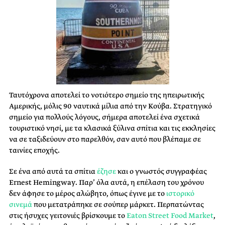
Ταυτόχρονα αποτελεί το νοτιότερο σημείο της ηπειρωτικής
Αμερικής, μόλις 90 ναυτικά μίλια από την Κούβα. Στρατηγικό
σημείο για πολλούς λόγους, σήμερα αποτελεί ένα σχετικά
τουριστικό νησί, με τα κλασικά ξύλινα σπίτια και τις εκκλησίες
να σε ταξιδεύουν στο παρελθόν, σαν αυτό που βλέπαμε σε
ταινίες εποχής.
Σε ένα από αυτά τα σπίτια
έζησε
και ο γνωστός συγγραφέας
Ernest Hemingway. Παρ’ όλα αυτά, η επέλαση του χρόνου
δεν άφησε το μέρος αλώβητο, όπως έγινε με το
ιστορικό
σινεμά
που μετατράπηκε σε σούπερ μάρκετ. Περπατώντας
στις ήσυχες γειτονιές βρίσκουμε το
Eaton Street Food Market
,