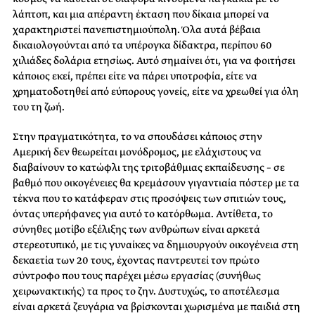
λάπτοπ, και μια απέραντη έκταση που δίκαια μπορεί να
χαρακτηριστεί πανεπιστημιούπολη. Όλα αυτά βέβαια
δικαιολογούνται από τα υπέρογκα δίδακτρα, περίπου 60
χιλιάδες δολάρια ετησίως. Αυτό σημαίνει ότι, για να φοιτήσει
κάποιος εκεί, πρέπει είτε να πάρει υποτροφία, είτε να
χρηματοδοτηθεί από εύπορους γονείς, είτε να χρεωθεί για όλη
του τη ζωή.
Στην πραγματικότητα, το να σπουδάσει κάποιος στην
Αμερική δεν θεωρείται μονόδρομος, με ελάχιστους να
διαβαίνουν το κατώφλι της τριτοβάθμιας εκπαίδευσης – σε
βαθμό που οικογένειες θα κρεμάσουν γιγαντιαία πόστερ με τα
τέκνα που το κατάφεραν στις προσόψεις των σπιτιών τους,
όντας υπερήφανες για αυτό το κατόρθωμα. Αντίθετα, το
σύνηθες μοτίβο εξέλιξης των ανθρώπων είναι αρκετά
στερεοτυπικό, με τις γυναίκες να δημιουργούν οικογένεια στη
δεκαετία των 20 τους, έχοντας παντρευτεί τον πρώτο
σύντροφο που τους παρέχει μέσω εργασίας (συνήθως
χειρωνακτικής) τα προς το ζην. Δυστυχώς, το αποτέλεσμα
είναι αρκετά ζευγάρια να βρίσκονται χωρισμένα με παιδιά στη