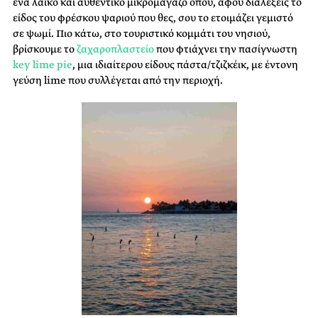
ένα λαϊκό και αυθεντικό μικρομάγαζο όπου, αφού διαλέξεις το
είδος του φρέσκου ψαριού που θες, σου το ετοιμάζει γεμιστό
σε ψωμί. Πιο κάτω, στο τουριστικό κομμάτι του νησιού,
βρίσκουμε το
ζαχαροπλαστείο
που φτιάχνει την πασίγνωστη
key lime pie
, μια ιδιαίτερου είδους πάστα/τζιζκέικ, με έντονη
γεύση lime που συλλέγεται από την περιοχή.