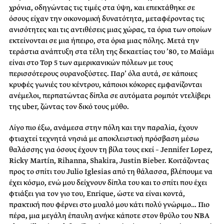
χρόνια, οδηγώντας τις τιμές στα ύψη, και επεκτάθηκε σε
όσους είχαν την οικονομική δυνατότητα, μεταφέροντας τις
ανισότητες και τις αντιθέσεις μιας χώρας, τα όρια των οποίων
εκτείνονται σε μια ήπειρο, στα όρια μιας πόλης. Μετά την
τεράστια ανάπτυξη στα τέλη της δεκαετίας του ’80, το Μαϊάμι
είναι στο Top 5 των αμερικανικών πόλεων με τους
περισσότερους ουρανοξύστες. Παρ’ όλα αυτά, σε κάποιες
κρυφές γωνιές του κέντρου, κάποιοι κόκορες εμφανίζονται
ανέμελοι, περπατώντας δίπλα σε αυτόματα ρομπότ ντελίβερι
της uber, ζώντας τον δικό τους μύθο.
Λίγο πιο έξω, ανάμεσα στην πόλη και την παραλία, έχουν
φτιαχτεί τεχνητά νησιά με αποκλειστική πρόσβαση μέσω
θαλάσσης για όσους έχουν τη βίλα τους εκεί – Jennifer Lopez,
Ricky Martín, Rihanna, Shakira, Justin Bieber. Κοιτάζοντας
προς το σπίτι του Julio Iglesias από τη θάλασσα, βλέπουμε να
έχει κόσμο, ενώ μου δείχνουν δίπλα του και το σπίτι που έχει
φτιάξει για τον γιο του, Enrique, ώστε να είναι κοντά,
πρακτική που φέρνει στο μυαλό μου κάτι πολύ γνώριμο… Πιο
πέρα, μια μεγάλη έπαυλη ανήκε κάποτε στον θρύλο του NBA