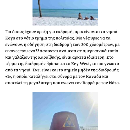
Για όσους έχουν όρεξη για εκδρομή, προτείνονται τα νησιά
Keys στο νότιο τμήμα της πολιτείας. Με γέφυρες να τα
ενώνουν, η οδήγηση στη διαδρομή των 300 χιλιομέτρων, με
εικόνες που εναλλάσσονται ανάμεσα σε αμερικανικά τοπία
και γαλάζιου της Καραϊβικής, είναι αρκετά ιδιαίτερη. Στο
τέρμα της διαδρομής βρίσκεται το Key West, το πιο γνωστό
από τα νησιά. Εκεί είναι και το σημείο μηδέν της διαδρομής
«1», η οποία καταλήγει στα σύνορα με τον Καναδά και
αποτελεί τη μεγαλύτερη που ενώνει τον Βορρά με τον Νότο.