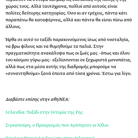
χώρας τους. Αλλά ταυτόχρονα, πολλοί από αυτούς είναι
πολίτες δεύτερης κατηγορίας. Όσο κι αν τρέχεις, πάντα κάτι
παραπάνω θα καταφέρνεις, αλλά και πάντα θα είσαι πίσω από
άλλους.
Ήρθα σε αυτό το ταξίδι παρακινούμενος ίσως από νοσταλγία,
να βρω φίλους και να θυμηθούμε τα παλιά. Στην
πραγματικότητα ανακάλυψα πως οι ζωές μας –όπως και όλου
του κόσμου γύρω μας– εξελίσσονται σε ξεχωριστά μονοπάτια,
αλλά πως στα μέσα αυτής της διαδρομής μπορούμε να
«συναντηθούμε» ξανά έπειτα από τόσα χρόνια. Έστω για λίγο.
Διαβάστε επίσης στην αθηΝΕΑ:
Ισλανδία: Ταξίδι στην Ιστορία της Γης
Σιγκαπούρη, ο Προορισμός που Αγάπησαν οι Άλλοι
Κανάρια Νησιά ή η Ευρώπη στον Ατλαντικό