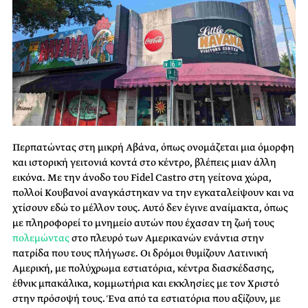
Περπατώντας στη μικρή Αβάνα, όπως ονομάζεται μια όμορφη
και ιστορική γειτονιά κοντά στο κέντρο, βλέπεις μιαν άλλη
εικόνα. Με την άνοδο του Fidel Castro στη γείτονα χώρα,
πολλοί Κουβανοί αναγκάστηκαν να την εγκαταλείψουν και να
χτίσουν εδώ το μέλλον τους. Αυτό δεν έγινε αναίμακτα, όπως
με πληροφορεί το μνημείο αυτών που έχασαν τη ζωή τους
πολεμώντας
στο πλευρό των Αμερικανών ενάντια στην
πατρίδα που τους πλήγωσε. Οι δρόμοι θυμίζουν Λατινική
Αμερική, με πολύχρωμα εστιατόρια, κέντρα διασκέδασης,
έθνικ μπακάλικα, κομμωτήρια και εκκλησίες με τον Χριστό
στην πρόσοψή τους. Ένα από τα εστιατόρια που αξίζουν, με