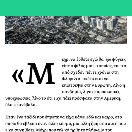
«Μ
έχρι να έρθετε εγώ θα ’χω φύγει»,
είπε ο φίλος μου, ο οποίος, έπειτα
από σχεδόν πέντε χρόνια στη
Φλόριντα, σκέφτεται να
επιστρέψει στην Ευρώπη. Λίγο η
πανδημία, λίγο οι προσωπικές
υποχρεώσεις, λίγο το ότι είχα πάει πρόσφατα στην Αμερική,
όλο το ανέβαλα.
Ήταν ένα ταξίδι που έπρεπε να είχα κάνει εδώ και καιρό, στο
οποίο θα έβλεπα έναν άλλο κόσμο, μια άλλη ζωή από αυτή που
είχα συνηθίσει. Μέχρι που τελικά ήρθε το πλήρωμα του