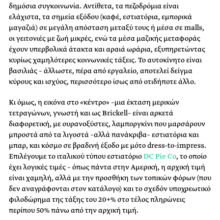
δημόσια συγκοινωνία. Αντίθετα, τα πεζοδρόμια είναι
ελάχιστα, τα σημεία εξόδου (καφέ, εστιατόρια, εμπορικά
μαγαζιά) σε μεγάλη απόσταση μεταξύ τους ή μέσα σε malls,
οι γειτονιές με ζωή μικρές, ενώ τα μέσα μαζικής μεταφοράς
έχουν υπερβολικά άτακτα και αραιά ωράρια, εξυπηρετώντας
κυρίως χαμηλότερες κοινωνικές τάξεις. Το αυτοκίνητο είναι
βασιλιάς – άλλωστε, πέρα από εργαλείo, αποτελεί δείγμα
κύρους και ισχύος, περισσότερο ίσως από οτιδήποτε άλλο.
Κι όμως, η εικόνα στο «κέντρο» –μια έκταση μερικών
τετραγώνων, γνωστή και ως Brickell– είναι αρκετά
διαφορετική, με ουρανοξύστες, λαμποργκίνι που μαρσάρουν
μπροστά από τα λιγοστά –αλλά πανάκριβα– εστιατόρια και
μπαρ, και κόσμο σε βραδινή έξοδο με μότο dress-to-impress.
Επιλέγουμε το ιταλικού τύπου εστιατόριο
DC Pie Co
, το οποίο
έχει λογικές τιμές – όπως πάντα στην Αμερική, η αρχική τιμή
είναι χαμηλή, αλλά με την προσθήκη των τοπικών φόρων (που
δεν αναγράφονται στον κατάλογο) και το σχεδόν υποχρεωτικό
φιλοδώρημα της τάξης του 20+% στο τέλος πληρώνεις
περίπου 50% πάνω από την αρχική τιμή.