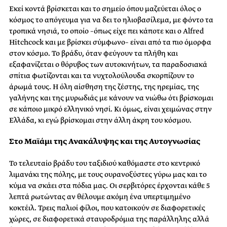
Εκεί κοντά βρίσκεται και το σημείο όπου μαζεύεται όλος ο
κόσμος το απόγευμα για να δει το ηλιοβασίλεμα, με φόντο τα
τροπικά νησιά, το οποίο –όπως είχε πει κάποτε και ο Alfred
Hitchcock και με βρίσκει σύμφωνο– είναι από τα πιο όμορφα
στον κόσμο. Το βράδυ, όταν φεύγουν τα πλήθη και
εξαφανίζεται ο θόρυβος των αυτοκινήτων, τα παραδοσιακά
σπίτια φωτίζονται και τα νυχτολούλουδα σκορπίζουν το
άρωμά τους. Η όλη αίσθηση της ζέστης, της ηρεμίας, της
γαλήνης και της μυρωδιάς με κάνουν να νιώθω ότι βρίσκομαι
σε κάποιο μικρό ελληνικό νησί. Κι όμως, είναι χειμώνας στην
Ελλάδα, κι εγώ βρίσκομαι στην άλλη άκρη του κόσμου.
Στο Μαϊάμι της Ανακάλυψης και της Αυτογνωσίας
Το τελευταίο βράδυ του ταξιδιού καθόμαστε στο κεντρικό
λιμανάκι της πόλης, με τους ουρανοξύστες γύρω μας και το
κύμα να σκάει στα πόδια μας. Οι σερβιτόρες έρχονται κάθε 5
λεπτά ρωτώντας αν θέλουμε ακόμη ένα υπερτιμημένο
κοκτέιλ. Τρεις παλιοί φίλοι, που κατοικούν σε διαφορετικές
χώρες, σε διαφορετικά σταυροδρόμια της παράλληλης αλλά