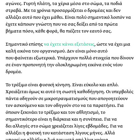
αγώνες. Γυρτή πλάτη, τα χέρια μέσα στο σώμα, τα ποδιά
στραβά. Με τα χρόνια προσαρμόζεται ο δρομέας και δεν
αλλάζει αυτό που έχει μάθει. Είναι πολύ σημαντικό λοιπόν να
έχετε κάποιον γνώστη που να σας δείξει από τα πρώτα
βήματα πόσο, κάθε φορά, θα πιέζετε τον εαυτό σας.
Σημαντικό επίσης
να έχετε κάνει εξετάσεις
, ώστε να έχει μια
καλή εικόνα του οργανισμού. Δεν είναι μόνο αυτό
που φαίνεται εξωτερικά. Υπάρχουν πολλά στοιχεία που δίνουν
σε έναν προπονητή την ολοκληρωμένη εικόνα ενός νέου
δρομέα.
Το τρέξιμο είναι φυσική κίνηση. Είναι εύκολο και απλό.
Χρειάζεται όμως κι αυτό τη σωστή καθοδήγηση. Οι υπερβολές
πάντα οδηγούν σε μικροτραυματισμούς που απογοητεύουν
τον ασκούμενο και τον οδηγούν στο να τα παρατήσει. Για
όποιον ξεκινάει το τρέξιμο και τον αθλητισμό, το
σημαντικότερο είναι η διάρκεια και η συνέπεια. Για να
δει αλλαγές στο σώμα χρειάζεται λίγες εβδομάδες. Για να
αλλάξει η φυσική του κατάσταση λίγους μήνες. Αλλά
μπορεί να αλλάξει η ζωή του μετά από λίγα χρόνια.