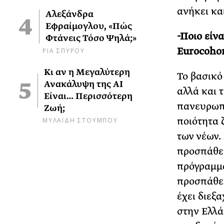
ανήκει κα
Αλεξάνδρα
Εφραίμογλου, «Πώς
-Ποιο είν
Φτάνεις Τόσο Ψηλά;»
Eurocohor
ΡΙΑ ΣΠΥΡΟΥ
Κι αν η Μεγαλύτερη
Το βασικό
Ανακάλυψη της AI
αλλά και 
Είναι… Περισσότερη
πανευρωπα
Ζωή;
ΜΥΛΑΙΔΗ ΣΤΟΥΜΠΟΥ
ποιότητα 
των νέων.
προσπάθει
πρόγραμμα
προσπάθει
έχει διεξ
στην Ελλά