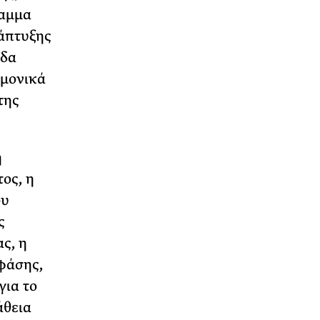
ραμμα
νάπτυξης
άδα
ημονικά
της
η
ος, η
ου
ς
ς, η
 φάσης,
για το
άθεια