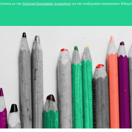
υναινώ με την
Πολιτική Προστασίας Απορρήτου
για την επεξεργασία προσωπικών δεδομέ