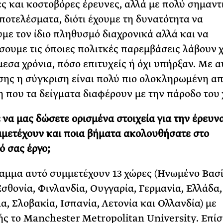
ς και κοστοβόρες έρευνες, αλλά με πολύ σημαντ
ποτελέσματα, διότι έχουμε τη δυνατότητα να
με τον ίδιο πληθυσμό διαχρονικά αλλά και να
ουμε τις όποιες πολιτκές παρεμβάσεις λάβουν 
μεσα χρόνια, πόσο επιτυχείς ή όχι υπήρξαν. Με α
σης η σύγκριση είναι πολύ πιο ολοκληρωμένη απ
 που τα δείγματα διαφέρουν με την πάροδο του 
 να μας δώσετε ορισμένα στοιχεία για την έρευν
μετέχουν και ποια βήματα ακολουθήσατε στο
ό σας έργο;
αμμα αυτό συμμετέχουν 13 χώρες (Ηνωμένο Βασί
Εσθονία, Φινλανδία, Ουγγαρία, Γερμανία, Ελλάδα, 
α, Σλοβακία, Ισπανία, Λετονία και Ολλανδία) με
ς το Manchester Metropolitan University. Επίσ