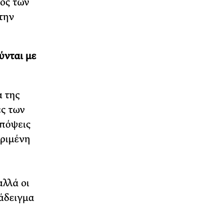
ος των
την
ύνται με
α της
ες των
απόψεις
κριμένη
αλλά οι
ράδειγμα