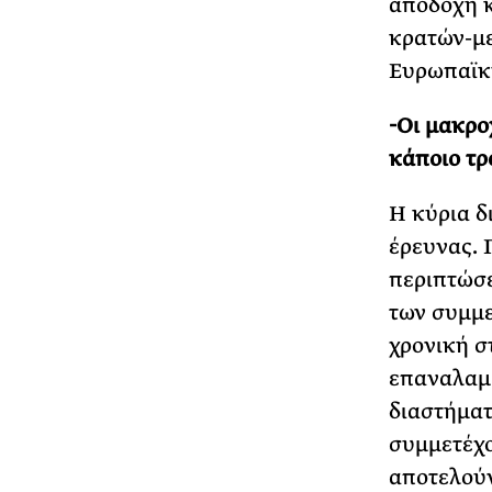
αποδοχή κ
κρατών-με
Ευρωπαϊκ
-Οι μακρο
κάποιο τρ
Η κύρια δι
έρευνας. 
περιπτώσε
των συμμε
χρονική στ
επαναλαμβ
διαστήματ
συμμετέχο
αποτελούν