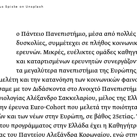
31 ΙΟΥΛΙΟΥ 2026
us Spiske on Unsplash
Το Καλοκαίρι πο
Φωτογραφίζεται
Τ
Ακόμη Αρχίσει
ο Πάντειο Πανεπιστήμιο, μέσα από πολλές
δυσκολίες, συμμέτεχει σε πλήθος κοινωνι
ΡΙΑ ΣΠΥΡΟΥ
ερευνών. Μικρές, ευέλικτες ομάδες καθηγ
και καταρτισμένων ερευνητών συνεργάζοντ
τα μεγαλύτερα πανεπιστήμια της Ευρώπης,
μελέτη και την κατανόηση των κοινωνικών φαιν
αμε με τον Διδάσκοντα στο Ανοιχτό Πανεπιστήμι
νιολογίας Αλέξανδρο Σακκελαρίου, μέλος της Ελ
ην έρευνα Euro-Cohort που μελετά την ποιότητ
ών και των νέων στην Ευρώπη, σε βάθος 25ετίας.
του προγράμματος στην Ελλάδα έχει η Καθηγήτρ
ς του Παντείου Αλεξάνδρα Κορωναίου, ενώ στη