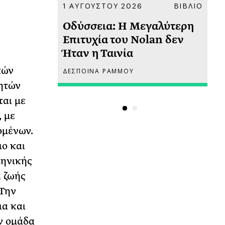
ΚΟΙΝΩΝΙΑ
1 ΑΥΓΟΥΣΤΟΥ 2026
ΒΙΒΛΙΟ
31
υ
Οδύσσεια: Η Μεγαλύτερη
Το
 πριν
Επιτυχία του Nolan δεν
Φω
Ήταν η Ταινία
Ακ
κών
ΔΕΣΠΟΙΝΑ ΡΑΜΜΟΥ
ΡΙ
ητών
αι με
 με
ομένων.
ο και
ληνικής
α ζωής
 Την
ια και
ν ομάδα