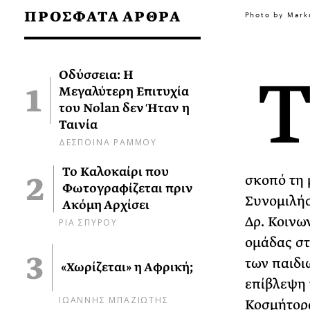
ΠΡΟΣΦΑΤΑ ΑΡΘΡΑ
Photo by Mark
Οδύσσεια: Η
Μεγαλύτερη Επιτυχία
του Nolan δεν Ήταν η
Ταινία
ΔΕΣΠΟΙΝΑ ΡΑΜΜΟΥ
Το Καλοκαίρι που
σκοπό τη 
Φωτογραφίζεται πριν
Συνομιλήσ
Ακόμη Αρχίσει
Δρ. Κοινω
ΡΙΑ ΣΠΥΡΟΥ
ομάδας στ
των παιδι
«Χωρίζεται» η Αφρική;
επίβλεψη 
ΙΩΑΝΝΗΣ ΜΠΑΖΙΩΤΗΣ
Κοσμήτορα