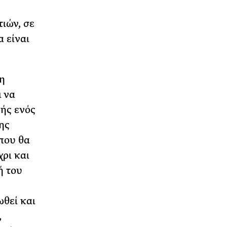
τιών, σε
 είναι
η
 να
ωής ενός
ης
που θα
χρι και
ή του
θεί και
,