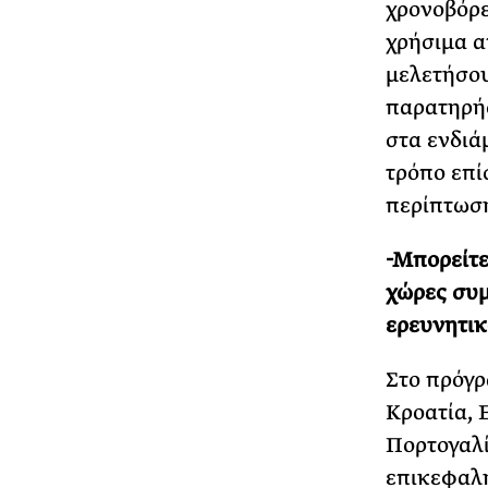
χρονοβόρε
χρήσιμα α
μελετήσου
παρατηρήσ
στα ενδιά
τρόπο επί
περίπτωση
-Μπορείτε
χώρες συμ
ερευνητικ
Στο πρόγρ
Κροατία, 
Πορτογαλί
επικεφαλή