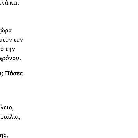
ικά και
χώρα
υτόν τον
ό την
χρόνου.
α; Πόσες
λειο,
Ιταλία,
ης,