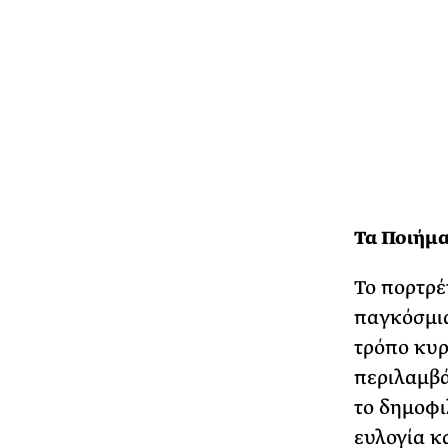
Τα Ποιήμ
Το πορτρέ
παγκόσμια
τρόπο κυρί
περιλαμβά
το δημοφι
ευλογία κ