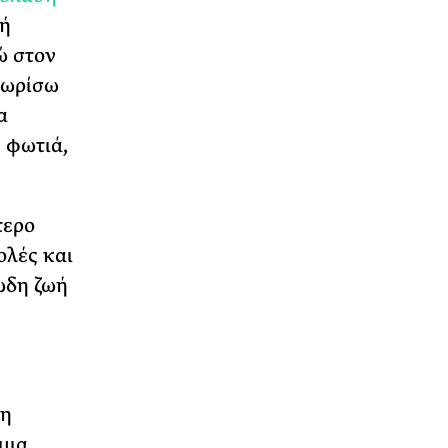
τή
ώ στον
νωρίσω
α
 φωτιά,
τερο
ολές και
ώδη ζωή
νη
μια