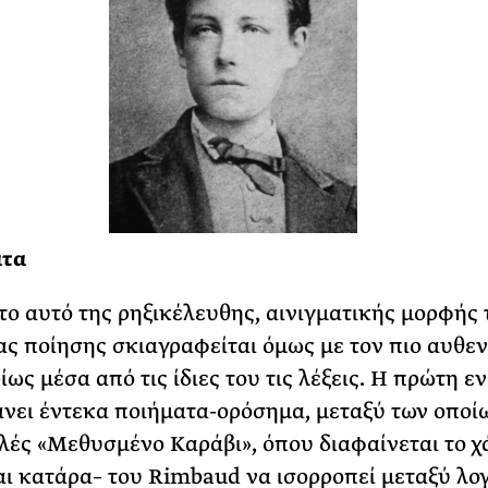
ατα
το αυτό της ρηξικέλευθης, αινιγματικής μορφής 
ς ποίησης σκιαγραφείται όμως με τον πιο αυθεν
ως μέσα από τις ίδιες του τις λέξεις. Η πρώτη ε
νει έντεκα ποιήματα-ορόσημα, μεταξύ των οποί
λές «Μεθυσμένο Καράβι», όπου διαφαίνεται το χ
αι κατάρα– του Rimbaud να ισορροπεί μεταξύ λο