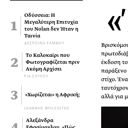
«
Οδύσσεια: Η
Μεγαλύτερη Επιτυχία
του Nolan δεν Ήταν η
Ταινία
ΔΕΣΠΟΙΝΑ ΡΑΜΜΟΥ
Βρισκόμου
πρωτοδιά
Το Καλοκαίρι που
έκδοση το
Φωτογραφίζεται πριν
Ακόμη Αρχίσει
παράξενο
ΡΙΑ ΣΠΥΡΟΥ
στίχο. Έν
ταυτόχρον
«Χωρίζεται» η Αφρική;
αλλά για 
ΙΩΑΝΝΗΣ ΜΠΑΖΙΩΤΗΣ
Αλεξάνδρα
Εφραίμογλου, «Πώς