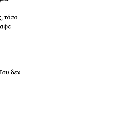
, τόσο
ραφε
Που δεν