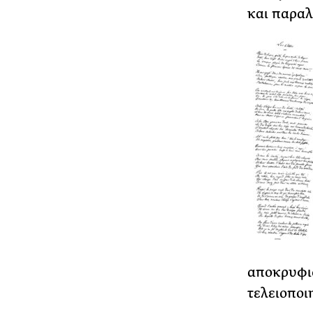
και παραλ
αποκρυφισ
τελειοποι