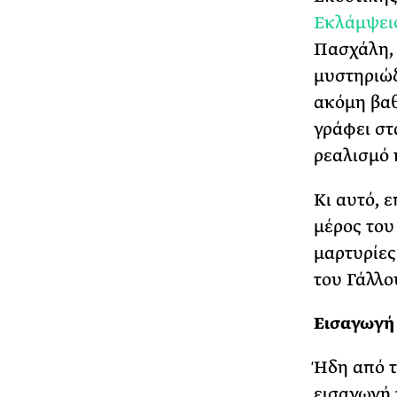
Εκλάμψεις
Πασχάλη, 
μυστηριώδ
ακόμη βαθ
γράφει στ
ρεαλισμό 
Κι αυτό, 
μέρος του
μαρτυρίες
του Γάλλο
Εισαγωγή
Ήδη από τ
εισαγωγή 