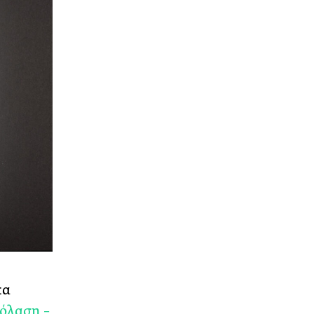
πα
όλαση –