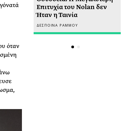
 γόνατά
 πριν
Επιτυχία του Nolan δεν
Φω
Ήταν η Ταινία
Ακ
ΔΕΣΠΟΙΝΑ ΡΑΜΜΟΥ
ΡΙ
ου όταν
ασμένη
πάνω
τευσε
ωσμα,