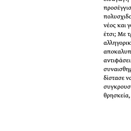
προσέγγισ
πολυσχιδο
νέος και 
έτσι; Με 
αλληγορικ
αποκαλυπτ
αντιφάσει
συναισθημ
δίστασε ν
συγκρουστ
θρησκεία,