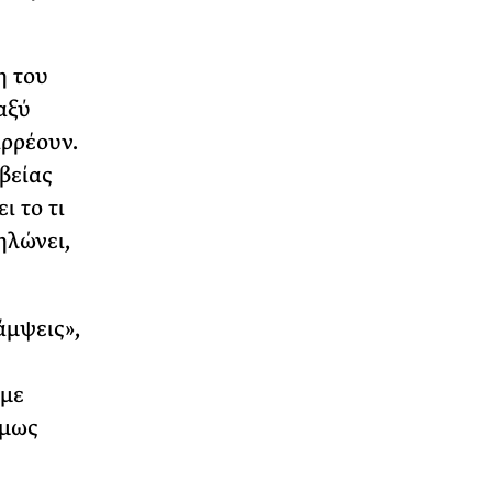
η του
αξύ
αρρέουν.
βείας
ι το τι
ηλώνει,
άμψεις»,
 με
όμως