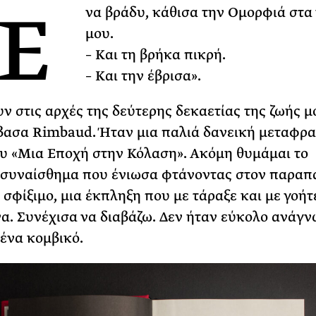
Έ
να βράδυ, κάθισα την Ομορφιά στα
Φωτογραφίζεται
μου.
Ακόμη Αρχίσει
– Και τη βρήκα πικρή.
ΡΙΑ ΣΠΥΡΟΥ
– Και την έβρισα».
ν στις αρχές της δεύτερης δεκαετίας της ζωής μ
βασα Rimbaud. Ήταν μια παλιά δανεική μεταφρ
υ «Μια Εποχή στην Κόλαση». Ακόμη θυμάμαι το
 συναίσθημα που ένιωσα φτάνοντας στον παρα
α σφίξιμο, μια έκπληξη που με τάραξε και με γοή
α. Συνέχισα να διαβάζω. Δεν ήταν εύκολο ανάγν
μένα κομβικό.