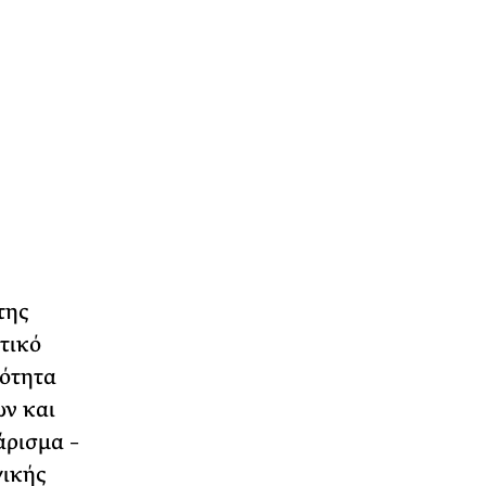
της
τικό
νότητα
ων και
άρισμα –
γικής