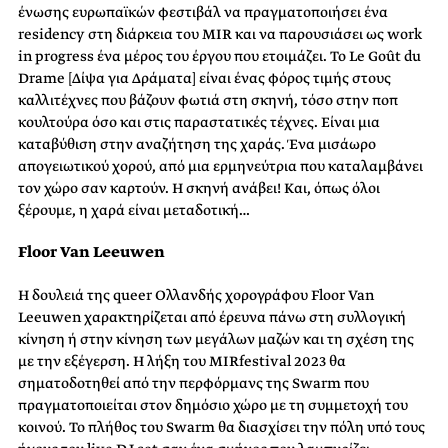
ένωσης ευρωπαϊκών φεστιβάλ να πραγματοποιήσει ένα
residency στη διάρκεια του MIR και να παρουσιάσει ως work
in progress ένα μέρος του έργου που ετοιμάζει. To Le Goût du
Drame [Δίψα για Δράματα] είναι ένας φόρος τιμής στους
καλλιτέχνες που βάζουν φωτιά στη σκηνή, τόσο στην ποπ
κουλτούρα όσο και στις παραστατικές τέχνες. Είναι μια
καταβύθιση στην αναζήτηση της χαράς. Ένα μισάωρο
απογειωτικού χορού, από μια ερμηνεύτρια που καταλαμβάνει
τον χώρο σαν καρτούν. Η σκηνή ανάβει! Και, όπως όλοι
ξέρουμε, η χαρά είναι μεταδοτική…
Floor Van Leeuwen
Η δουλειά της queer Ολλανδής χορογράφου Floor Van
Leeuwen χαρακτηρίζεται από έρευνα πάνω στη συλλογική
κίνηση ή στην κίνηση των μεγάλων μαζών και τη σχέση της
με την εξέγερση. Η λήξη του MIRfestival 2023 θα
σηματοδοτηθεί από την περφόρμανς της Swarm που
πραγματοποιείται στον δημόσιο χώρο με τη συμμετοχή του
κοινού. Το πλήθος του Swarm θα διασχίσει την πόλη υπό τους