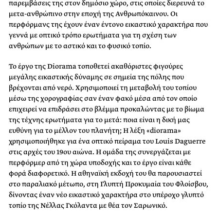
παρεμβάσεις της στον δημόσιο χώρο, στις οποίες διερευνά το
μετα-ανθρώπινο στην εποχή της Ανθρωπόκαινου. Οι
περφόρμανς της έχουν έναν έντονο εικαστικό χαρακτήρα που
γεννά με οπτικό τρόπο ερωτήματα για τη σχέση των
ανθρώπων με το αστικό και το φυσικό τοπίο.
Το έργο της Diorama τοποθετεί ακαθόριστες φιγούρες
μεγάλης εικαστικής δύναμης σε σημεία της πόλης που
βρέχονται από νερό. Χρησιμοποιεί τη μεταβολή του τοπίου
μέσω της χορογραφίας σαν έναν φακό μέσα από τον οποίο
επιχειρεί να επιδράσει στο βλέμμα προκαλώντας με το βίωμα
της τέχνης ερωτήματα για το μετά: ποια είναι η δική μας
ευθύνη για το μέλλον του πλανήτη; Η λέξη «diorama»
χρησιμοποιήθηκε για ένα οπτικό πείραμα του Louis Daguerre
στις αρχές του 19ου αιώνα. Η ομάδα της συνεργάζεται με
περφόρμερ από τη χώρα υποδοχής και το έργο είναι κάθε
φορά διαφορετικό. Η αθηναϊκή εκδοχή του θα παρουσιαστεί
στο παραλιακό μέτωπο, στη Γλυπτή Προκυμαία του Φλοίσβου,
δίνοντας έναν νέο εικαστικό χαρακτήρα στο υπέροχο γλυπτό
τοπίο της Νέλλας Γκόλαντα με θέα τον Σαρωνικό.