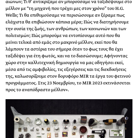
αιώνων; Τι θ’ αντικρίζαμε αν μπορούσαμε να ταξιδέψουμε στο
μέλλον με “τη μηχανή που τρέχει μες στον χρόνο” του H.G.
Wells; Τι θα επιθυμούσαμε να περισώσουμε αν ξέραμε πως
ελάχιστα θα επιβιώσουν κάποια μέρα; Πώς να διατηρήσουμε
την ουσία της ζωής, των ανθρώπων, των κοινωνιών και των
πολιτισμών; Πώς μπορούμε να εντοπίσουμε αυτό που θα
μείνει τελικά από εμάς στο μακρινό μέλλον, εκεί που θα
λάμπουν τα αστέρια του σήμερα όταν το φως τους θα έχει
ταξιδέψει για έτη φωτός, και να το διασώσουμε; Αφήνοντας
χώρο στην καλλιτεχνική δημιουργία να μας οδηγήσει εκεί,
μέσα από τις αμφιβολίες, τις εξεγέρσεις και τις διεκδικήσεις
της, καλωσορίζουμε στον δορυφόρο MIR τα έργα του φετινού
προγράμματος. Στις 23 Νοεμβρίου, το MIR 2023 εκτινάσσεται
προς το αναπόδραστο μέλλον».