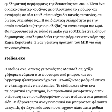
εμβληματική περφόρμανς της δεκαετίας του 2000. Είναι ένα
οικιακό σπλάτερ κουζίνας με οπλοστάσιο το χιούμορ και
αναφορές σε όλα τα κλισέ που έχει δει κανείς σε ταινίες, σε
βίντεο, στις ειδήσεις… Η παιδιάστικη σκληρότητα με την
οποία εκτελείται (στην κυριολεξία!) το κάνει ακόμα πιο ωμό.
Θα παρουσιαστεί σε ειδικό remake για το MIR festival όπου η
δημιουργός μεταλαμπαδεύει την περφόρμανς στην κόρη της
Kajsa Repotente. Είναι η φετινή πρόταση του MIR για όλη
την οικογένεια.
stelios.exe
Ο stelios.exe, από τις γειτονιές της Μασσαλίας, χτίζει
γέφυρες ανάμεσα στο φουτουριστικό μπαρόκ και τον
hyperpop ηλεκτρονικό ήχο αντιμετωπίζοντας μαξιμαλιστικά
την transgressive electronica. Το stelios.exe είναι ένα
πειραματικό εργαστήριο, ένα προσωπικό μανιφέστο για την
υπέρβαση των προκαθορισμένων ορίων ανάμεσα στα μουσικά
είδη. Μιξάροντας τα αναγεννησιακά και μπαρόκ του φλάουτα
με synth, φτιάχνει κόσμους που απηχούν πλάσματα μυθικά