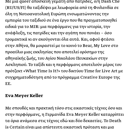
Με μια queer αποσκευή γεμάτη από πατρίδες, ο/η Dash Che
(RU/US/FI) θα ταξιδέψει με λεωφορεία από τη Φινλανδία σε
όλη τη Νοτιοανατολική Ευρώπη ενσωματώνοντας την
εμπειρία του ταξιδιού σε ένα έργο που θα πραγματοποιηθεί
ειδικά για το MIR: μια περφόρμανς για την ιστορία, την
ανάφλεξη, τις πατρίδες και την αγάπη που πονάει ‒ όσο
τρομακτικά κι αν ακούγονται όλα αυτά. Και, αφού φτάσει
στην Αθήνα, θα μοιραστεί με το κοινό το Bear, My Love στο
προαύλιο μιας εκκλησίας που αποτελεί ορόσημο της
αθηναϊκής ζωής, του Αγίου Νικολάου Πευκακίων στην
Ασκληπιού. Το ταξίδι και η περφόρμανς αποτελούν μέρος του
πρότζεκτ «What Time Is It?» του δικτύου Time for Live Art με
συγχρηματοδότηση από το πρόγραμμα Creative Europe της
ΕΕ.
Eva Meyer Keller
Με σπουδές και πρακτική τόσο στις εικαστικές τέχνες όσο και
στην περφόρμανς, η Γερμανίδα Eva Meyer Keller καταρρίπτει
τα όρια ανάμεσα στις τέχνες εδώ και δύο δεκαετίες. Το Death
is Certain είναι μια απίστευτη εικαστική πρόταση και μια