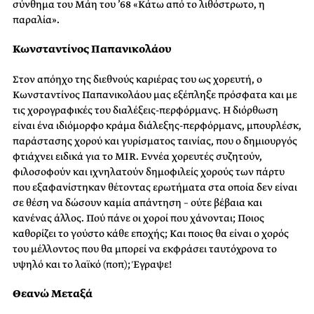
σύνθημα του Μάη του ’68 «Κάτω από το λιθόστρωτο, η
παραλία».
Κωνσταντίνος Παπανικολάου
Στον απόηχο της διεθνούς καριέρας του ως χορευτή, ο
Κωνσταντίνος Παπανικολάου μας εξέπληξε πρόσφατα και με
τις χορογραφικές του διαλέξεις-περφόρμανς. Η διόρθωση
είναι ένα ιδιόμορφο κράμα διάλεξης-περφόρμανς, μπουρλέσκ,
παράστασης χορού και γυρίσματος ταινίας, που ο δημιουργός
φτιάχνει ειδικά για το MIR. Εννέα χορευτές συζητούν,
φιλοσοφούν και ιχνηλατούν δημοφιλείς χορούς των πάρτυ
που εξαφανίστηκαν θέτοντας ερωτήματα στα οποία δεν είναι
σε θέση να δώσουν καμία απάντηση – ούτε βέβαια και
κανένας άλλος. Πού πάνε οι χοροί που χάνονται; Ποιος
καθορίζει το γούστο κάθε εποχής; Και ποιος θα είναι ο χορός
του μέλλοντος που θα μπορεί να εκφράσει ταυτόχρονα το
υψηλό και το λαϊκό (ποπ); Έγραψε!
Θεανώ Μεταξά