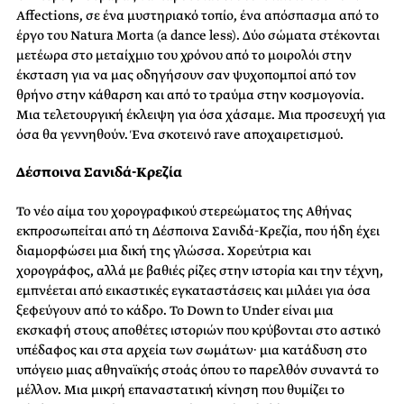
Affections, σε ένα μυστηριακό τοπίο, ένα απόσπασμα από το
έργο του Natura Morta (a dance less). Δύο σώματα στέκονται
μετέωρα στο μεταίχμιο του χρόνου από το μοιρολόι στην
έκσταση για να μας οδηγήσουν σαν ψυχοπομποί από τον
θρήνο στην κάθαρση και από το τραύμα στην κοσμογονία.
Μια τελετουργική έκλειψη για όσα χάσαμε. Μια προσευχή για
όσα θα γεννηθούν. Ένα σκοτεινό rave αποχαιρετισμού.
Δέσποινα Σανιδά-Κρεζία
Το νέο αίμα του χορογραφικού στερεώματος της Αθήνας
εκπροσωπείται από τη Δέσποινα Σανιδά-Κρεζία, που ήδη έχει
διαμορφώσει μια δική της γλώσσα. Χορεύτρια και
χορογράφος, αλλά με βαθιές ρίζες στην ιστορία και την τέχνη,
εμπνέεται από εικαστικές εγκαταστάσεις και μιλάει για όσα
ξεφεύγουν από το κάδρο. Το Down to Under είναι μια
εκσκαφή στους αποθέτες ιστοριών που κρύβονται στο αστικό
υπέδαφος και στα αρχεία των σωμάτων· μια κατάδυση στο
υπόγειο μιας αθηναϊκής στοάς όπου το παρελθόν συναντά το
μέλλον. Μια μικρή επαναστατική κίνηση που θυμίζει το