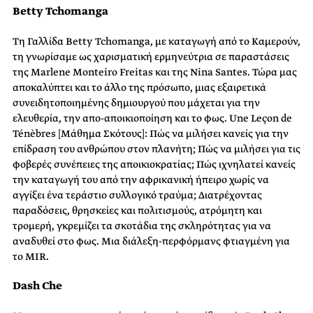
Betty Tchomanga
Τη Γαλλίδα Betty Tchomanga, με καταγωγή από το Καμερούν,
τη γνωρίσαμε ως χαρισματική ερμηνεύτρια σε παραστάσεις
της Marlene Monteiro Freitas και της Nina Santes. Τώρα μας
αποκαλύπτει και το άλλο της πρόσωπο, μιας εξαιρετικά
συνειδητοποιημένης δημιουργού που μάχεται για την
ελευθερία, την απο-αποικιοποίηση και το φως. Une Leçon de
Ténèbres [Μάθημα Σκότους]: Πώς να μιλήσει κανείς για την
επίδραση του ανθρώπου στον πλανήτη; Πώς να μιλήσει για τις
φοβερές συνέπειες της αποικιοκρατίας; Πώς ιχνηλατεί κανείς
την καταγωγή του από την αφρικανική ήπειρο χωρίς να
αγγίξει ένα τεράστιο συλλογικό τραύμα; Διατρέχοντας
παραδόσεις, θρησκείες και πολιτισμούς, ατρόμητη και
τρομερή, γκρεμίζει τα σκοτάδια της σκληρότητας για να
αναδυθεί στο φως. Μια διάλεξη-περφόρμανς φτιαγμένη για
το MIR.
Dash Che