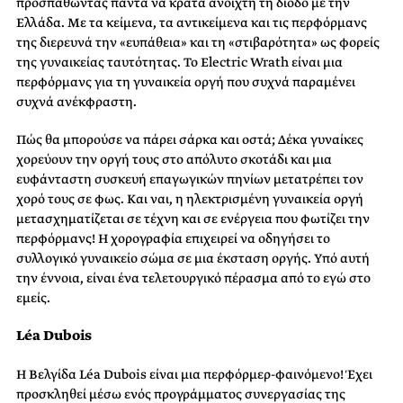
προσπαθώντας πάντα να κρατά ανοιχτή τη δίοδο με την
Ελλάδα. Με τα κείμενα, τα αντικείμενα και τις περφόρμανς
της διερευνά την «ευπάθεια» και τη «στιβαρότητα» ως φορείς
της γυναικείας ταυτότητας. Το Electric Wrath είναι μια
περφόρμανς για τη γυναικεία οργή που συχνά παραμένει
συχνά ανέκφραστη.
Πώς θα μπορούσε να πάρει σάρκα και οστά; Δέκα γυναίκες
χορεύουν την οργή τους στο απόλυτο σκοτάδι και μια
ευφάνταστη συσκευή επαγωγικών πηνίων μετατρέπει τον
χορό τους σε φως. Και ναι, η ηλεκτρισμένη γυναικεία οργή
μετασχηματίζεται σε τέχνη και σε ενέργεια που φωτίζει την
περφόρμανς! Η χορογραφία επιχειρεί να οδηγήσει το
συλλογικό γυναικείο σώμα σε μια έκσταση οργής. Υπό αυτή
την έννοια, είναι ένα τελετουργικό πέρασμα από το εγώ στο
εμείς.
Léa Dubois
Η Βελγίδα Léa Dubois είναι μια περφόρμερ-φαινόμενο! Έχει
προσκληθεί μέσω ενός προγράμματος συνεργασίας της