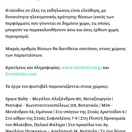
Η είσοδος σε όλες τις εκδηλώσεις είναι ελεύθερη, με
δυνατότητα ηλεκτρονικής κράτησης θέσεων (εκτός των
περφόρμανς που γίνονται σε δημόσιο χώρο, τις οποίες
μπορούν να παρακολουθήσουν όσοι και όσες έρθουν χωρίς
περιορισμό).
Μικρός αριθμός θέσεων θα διατίθεται επιτόπου, στους χώρους
των παραστάσεων.
Κρατήσεις και πληροφορίες:
www.mirfestival.gr
και
Eventbrite.com
Τα έργα του φεστιβάλ παρουσιάζονται στους χώρους:
Space Baby – Μεγάλου Αλεξάνδρου 80, Μεταξουργείο |
Ρεκτιφιέ – Κωνσταντινουπόλεως 119, Βοτανικός | Μ54 –
Μενάνδρου 54, Ομόνοια | Στο υπόγειο της Στοάς Αριστείδου 6 |
Στο αίθριο της Στοάς Σοφοκλέους 7-9 | Στη Γλυπτή Προκυμαία
του Φλοίσβου, Παλαιό Φάληρο | Στο προαύλιο του Αγ.
Νικολάου Πευκακίων – Ασκληπιού 38, Νεάπολη | Σε ένα δάσος