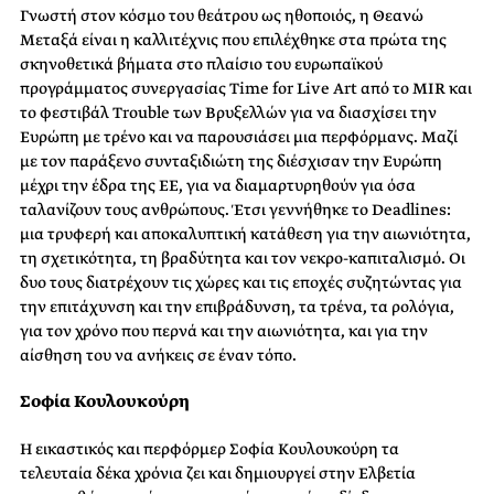
Γνωστή στον κόσμο του θεάτρου ως ηθοποιός, η Θεανώ
Μεταξά είναι η καλλιτέχνις που επιλέχθηκε στα πρώτα της
σκηνοθετικά βήματα στο πλαίσιο του ευρωπαϊκού
προγράμματος συνεργασίας Time for Live Art από το MIR και
το φεστιβάλ Trouble των Βρυξελλών για να διασχίσει την
Ευρώπη με τρένο και να παρουσιάσει μια περφόρμανς. Μαζί
με τον παράξενο συνταξιδιώτη της διέσχισαν την Ευρώπη
μέχρι την έδρα της ΕΕ, για να διαμαρτυρηθούν για όσα
ταλανίζουν τους ανθρώπους. Έτσι γεννήθηκε το Deadlines:
μια τρυφερή και αποκαλυπτική κατάθεση για την αιωνιότητα,
τη σχετικότητα, τη βραδύτητα και τον νεκρο-καπιταλισμό. Οι
δυο τους διατρέχουν τις χώρες και τις εποχές συζητώντας για
την επιτάχυνση και την επιβράδυνση, τα τρένα, τα ρολόγια,
για τον χρόνο που περνά και την αιωνιότητα, και για την
αίσθηση του να ανήκεις σε έναν τόπο.
Σοφία Κουλουκούρη
Η εικαστικός και περφόρμερ Σοφία Κουλουκούρη τα
τελευταία δέκα χρόνια ζει και δημιουργεί στην Ελβετία