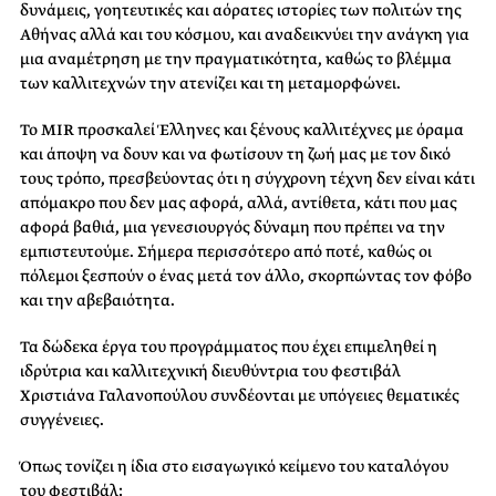
δυνάμεις, γοητευτικές και αόρατες ιστορίες των πολιτών της
Αθήνας αλλά και του κόσμου, και αναδεικνύει την ανάγκη για
μια αναμέτρηση με την πραγματικότητα, καθώς το βλέμμα
των καλλιτεχνών την ατενίζει και τη μεταμορφώνει.
Το MIR προσκαλεί Έλληνες και ξένους καλλιτέχνες με όραμα
και άποψη να δουν και να φωτίσουν τη ζωή μας με τον δικό
τους τρόπο, πρεσβεύοντας ότι η σύγχρονη τέχνη δεν είναι κάτι
απόμακρο που δεν μας αφορά, αλλά, αντίθετα, κάτι που μας
αφορά βαθιά, μια γενεσιουργός δύναμη που πρέπει να την
εμπιστευτούμε. Σήμερα περισσότερο από ποτέ, καθώς οι
πόλεμοι ξεσπούν ο ένας μετά τον άλλο, σκορπώντας τον φόβο
και την αβεβαιότητα.
Τα δώδεκα έργα του προγράμματος που έχει επιμεληθεί η
ιδρύτρια και καλλιτεχνική διευθύντρια του φεστιβάλ
Χριστιάνα Γαλανοπούλου συνδέονται με υπόγειες θεματικές
συγγένειες.
Όπως τονίζει η ίδια στο εισαγωγικό κείμενο του καταλόγου
του φεστιβάλ: