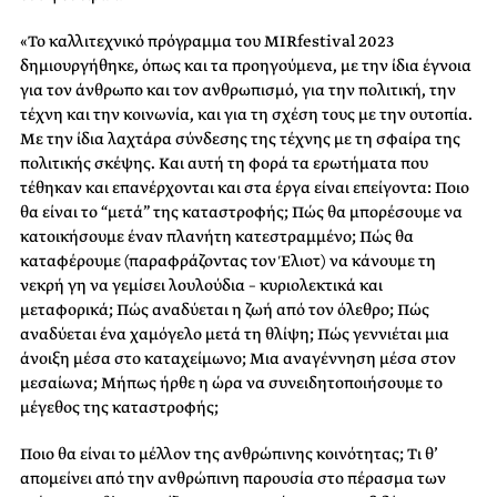
«Το καλλιτεχνικό πρόγραμμα του MIRfestival 2023
δημιουργήθηκε, όπως και τα προηγούμενα, με την ίδια έγνοια
για τον άνθρωπο και τον ανθρωπισμό, για την πολιτική, την
τέχνη και την κοινωνία, και για τη σχέση τους με την ουτοπία.
Με την ίδια λαχτάρα σύνδεσης της τέχνης με τη σφαίρα της
πολιτικής σκέψης. Και αυτή τη φορά τα ερωτήματα που
τέθηκαν και επανέρχονται και στα έργα είναι επείγοντα: Ποιο
θα είναι το “μετά” της καταστροφής; Πώς θα μπορέσουμε να
κατοικήσουμε έναν πλανήτη κατεστραμμένο; Πώς θα
καταφέρουμε (παραφράζοντας τον Έλιοτ) να κάνουμε τη
νεκρή γη να γεμίσει λουλούδια – κυριολεκτικά και
μεταφορικά; Πώς αναδύεται η ζωή από τον όλεθρο; Πώς
αναδύεται ένα χαμόγελο μετά τη θλίψη; Πώς γεννιέται μια
άνοιξη μέσα στο καταχείμωνο; Μια αναγέννηση μέσα στον
μεσαίωνα; Μήπως ήρθε η ώρα να συνειδητοποιήσουμε το
μέγεθος της καταστροφής;
Ποιο θα είναι το μέλλον της ανθρώπινης κοινότητας; Τι θ’
απομείνει από την ανθρώπινη παρουσία στο πέρασμα των