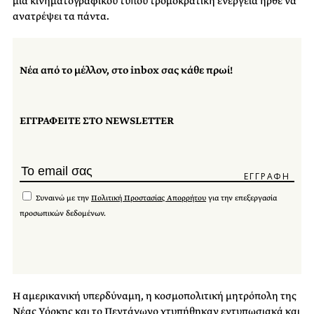
μια κινηματογραφικού τύπου τρομοκρατική ενέργεια ήρθε να
ανατρέψει τα πάντα.
Νέα από το μέλλον, στο inbox σας κάθε πρωί!
ΕΓΓΡΑΦΕΙΤΕ ΣΤΟ NEWSLETTER
Συναινώ με την
Πολιτική Προστασίας Απορρήτου
για την επεξεργασία
προσωπικών δεδομένων.
Η αμερικανική υπερδύναμη, η κοσμοπολιτική μητρόπολη της
Νέας Υόρκης και το Πεντάγωνο χτυπήθηκαν εντυπωσιακά και