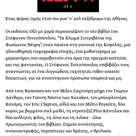
Ένας φόρος τιμής στον πιο ροκ ‘ν’ ρολ πεζόδρομο της Αθήνας
Οι εκδόσεις Οξύ με χαρά παρουσιάζουν το νέο βιβλίο του
Στέφανου Τσιτσόπουλου, “Τα Χλωμά Σιντριβάνια της
Φωκίωνος Νέγρη”, έναν παιάνα στη γειτονιά της Κυψέλης, μια
ηδονοθηρική τοιχογραφία εποχής, ένα μυθιστόρημα με
χαρακτήρες που ακροβατούν στα όρια της πραγματικότητας
και της φαντασίας. Ο Στέφανος Τσιτσόπουλος επιβιβάζει τους
αναγνώστες σε ένα ιλιγγιώδους ταχύτητας roller-coaster
δεκαετιών, για να συναντήσουν πρόσωπα υπαρκτά και μη.
Από τους Ramones και τον Μίλτο Σαχτούρη μέχρι τον Γιώργο
Λάνθιμο, τον Γιάννη Νάστα των Xaxakes, τον μπουρλοτιέρη
Κανάρη, τον Eric Clapton, αλλά και τον Μίλτο Ρογκότη, δύο
κυρίες με βαμμένο σιελ μαλλί, τη στριπτιζέζ Ρίτα Κάντιλακ και
δύο κολλητές φίλες, τη Λίνα και τη Λιλίκα – όλοι
πρωταγωνιστές του βιβλίου. Σημείο συνάντησης,
συναναστροφής, περιπέτειας και δράσης, ο θρυλικός