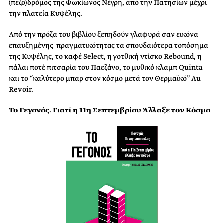
(πεζο)δρόμος της Φωκίωνος Νέγρη, από την Πατησίων μέχρι
την πλατεία Κυψέλης.
Από την πρόζα του βιβλίου ξεπηδούν γλαφυρά σαν εικόνα
επαυξημένης πραγματικότητας τα σπουδαιότερα τοπόσημα
της Κυψέλης, το καφέ Select, η γοτθική ντίσκο Rebound, η
πάλαι ποτέ πιτσαρία του Παεζάνο, το μυθικό κλαμπ Quinta
και το “καλύτερο μπαρ στον κόσμο μετά τον Θερμαϊκό” Au
Revoir.
Το Γεγονός. Γιατί η 11η Σεπτεμβρίου Άλλαξε τον Κόσμο