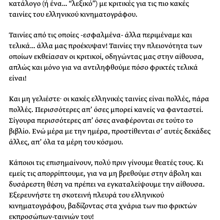
κατάλογο (ή ένα… “λεξικό”) με κριτικές για τις πιο κακές
ταινίες του ελληνικού κινηματογράφου.
Ταινίες από τις οποίες -εσφαλμένα- άλλα περιμέναμε και
τελικά… άλλα μας προέκυψαν! Ταινίες την πλειονότητα των
οποίων εκθείασαν οι κριτικοί, οδηγώντας μας στην αίθουσα,
απλώς και μόνο για να αντιληφθούμε πόσο φρικτές τελικά
είναι!
Και μη γελιέστε· οι κακές ελληνικές ταινίες είναι πολλές, πάρα
πολλές. Περισσότερες απ’ όσες μπορεί κανείς να φανταστεί.
Σίγουρα περισσότερες απ’ όσες αναφέρονται σε τούτο το
βιβλίο. Ενώ μέρα με την ημέρα, προστίθενται σ’ αυτές δεκάδες
άλλες, απ’ όλα τα μέρη του κόσμου.
Κάποιοι τις επισημαίνουν, πολύ πριν γίνουμε θεατές τους. Κι
εμείς τις απορρίπτουμε, για να μη βρεθούμε στην άβολη και
δυσάρεστη θέση να πρέπει να εγκαταλείψουμε την αίθουσα.
Εξερευνήστε τη σκοτεινή πλευρά του ελληνικού
κινηματογράφου, βαδίζοντας στα χνάρια των πιο φρικτών
εκπροσώπων-ταινιών του!