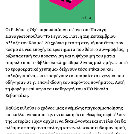
Οι Εκδόσεις Οξύ παρουσιάζουν το έργο του Παναγή
Παναγιωτόπουλου “Το Γεγονός. Γιατί η 11η Σεπτεμβρίου
Άλλαξε τον Κόσμο”. 20 χρόνια μετά τη στιγμή που έθεσε τον
κόσμο σε νέα εποχή, τα ερωτήματα που θέτει ο συγγραφέας, η
ριζοσπαστική του προσέγγιση και η ψύχραιμή του ματιά
-παρόλο που το βιβλίο ολοκληρώθηκε λίγους μόλις μήνες μετά
το τρομοκρατικό χτύπημα- δείχνουν τόσο επίκαιρα και
καλοζυγισμένα, ώστε παρέχουν τα απαραίτητα εχέγγυα που
οδήγησαν στην επανέκδοση του παρόντος πονήματος. Αυτή
τη φορά με επίμετρο του καθηγητή του ΑΠΘ Νικόλα
Σεβαστάκη.
Καθώς κυλούσε ο χρόνος μιας ανέμελης παγκοσμιοποίησης
και καλλιεργούσαμε την εντύπωση ότι οι θεωρίες περί τέλους
της Ιστορίας είχαν αρχίσει να δικαιώνονται και εντέλει ότι θα
πλέαμε σε απέραντα πελάγη καταναλωτικού ευδαιμονισμού,