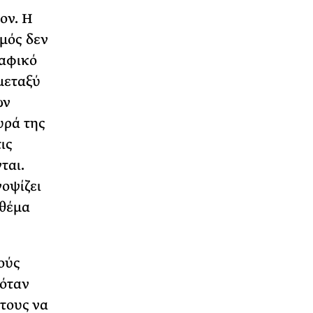
ον. Η
μός δεν
ραφικό
μεταξύ
ων
υρά της
ις
ται.
οψίζει
 θέμα
ούς
 όταν
τους να