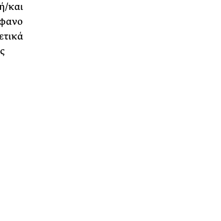
ή/και
άφανο
ετικά
ς