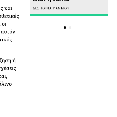
ς και
ΔΕΣΠΟΙΝΑ ΡΑΜΜΟΥ
ΡΙ
οθετικές
 οι
 αυτόν
τικός
ξηση ή
σχέσεις
αι,
άλινο