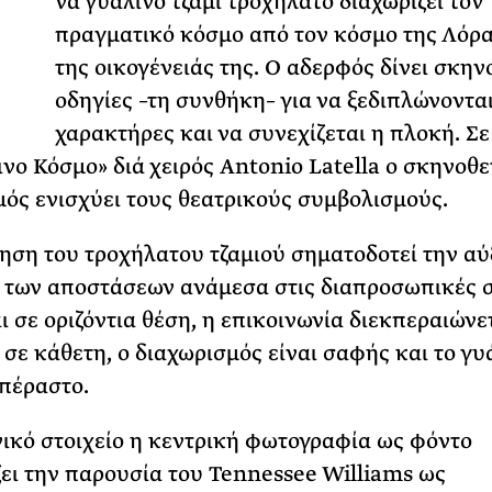
να γυάλινο τζάμι τροχήλατο διαχωρίζει τον
πραγματικό κόσμο από τον κόσμο της Λόρα
ΡΙΑ ΣΠΥΡΟΥ
της οικογένειάς της. Ο αδερφός δίνει σκην
οδηγίες –τη συνθήκη– για να ξεδιπλώνονται
χαρακτήρες και να συνεχίζεται η πλοκή. Σε
ινο Κόσμο» διά χειρός Antonio Latella o σκηνοθε
μός ενισχύει τους θεατρικούς συμβολισμούς.
ηση του τροχήλατου τζαμιού σηματοδοτεί την αύ
 των αποστάσεων ανάμεσα στις διαπροσωπικές 
ι σε οριζόντια θέση, η επικοινωνία διεκπεραιώνετ
ι σε κάθετη, ο διαχωρισμός είναι σαφής και το γυ
απέραστο.
ικό στοιχείο η κεντρική φωτογραφία ως φόντο
ει την παρουσία του Tennessee Williams ως