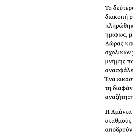
Το δεύτερ
διακοπή ρ
πληρώθηκε
ημίφως, μ
Λώρας και
σχολικών 
μνήμης πο
ανασφάλει
Ένα εικασ
τη διαφάνε
αναζήτηση
Η Αμάντα 
σταθμούς 
αποδρούν 