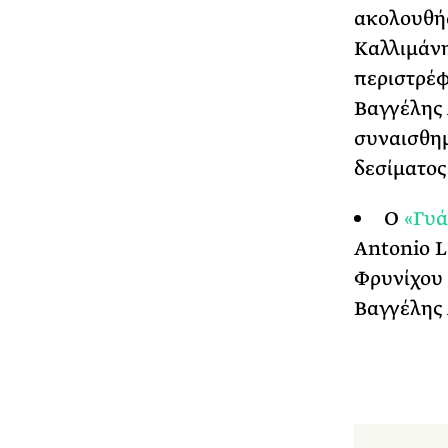
ακολουθή
Καλλιμάνη
περιστρέφ
Βαγγέλης 
συναισθημ
δεσίματος
Ο
«Γυά
Antonio L
Φρυνίχου 
Βαγγέλης 