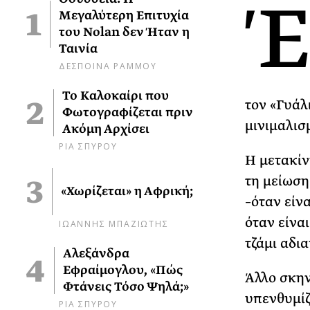
Έ
Μεγαλύτερη Επιτυχία
του Nolan δεν Ήταν η
Ταινία
ΔΕΣΠΟΙΝΑ ΡΑΜΜΟΥ
Το Καλοκαίρι που
τον «Γυάλ
Φωτογραφίζεται πριν
μινιμαλισ
Ακόμη Αρχίσει
ΡΙΑ ΣΠΥΡΟΥ
Η μετακίν
τη μείωση
«Χωρίζεται» η Αφρική;
–όταν είνα
όταν είνα
ΙΩΑΝΝΗΣ ΜΠΑΖΙΩΤΗΣ
τζάμι αδι
Αλεξάνδρα
Εφραίμογλου, «Πώς
Άλλο σκην
Φτάνεις Τόσο Ψηλά;»
υπενθυμίζ
ΡΙΑ ΣΠΥΡΟΥ