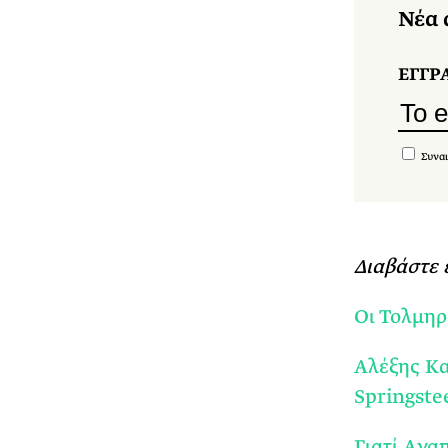
Νέα 
ΕΓΓΡ
Συναι
Διαβάστε 
Οι Τολμηρ
Αλέξης Κα
Springste
Γιατί Aγα