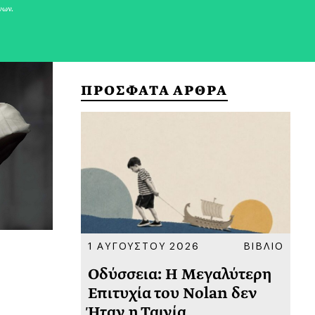
νων.
ΠΡΟΣΦΑΤΑ ΑΡΘΡΑ
ΚΟΙΝΩΝΙΑ
1 ΑΥΓΟΥΣΤΟΥ 2026
ΒΙΒΛΙΟ
31
υ
Οδύσσεια: Η Μεγαλύτερη
Το
 πριν
Επιτυχία του Nolan δεν
Φω
Ήταν η Ταινία
Ακ