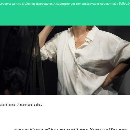
υναινώ με την
Πολιτική Προστασίας Απορρήτου
για την επεξεργασία προσωπικών δεδομέ
31 ΙΟΥΛΙΟΥ 2026
 Marilena_Anastasiadou
Το Καλοκαίρι πο
Φωτογραφίζεται
Ακόμη Αρχίσει