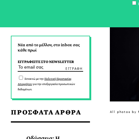
Σ
Νέα από το μέλλον, στο inbox σας
κάθε πρωί
ΕΓΓΡΑΦΕΙΤΕ ΣΤΟ NEWSLETTER
Συναινώ με την
Πολιτική Προστασίας
Απορρήτου
για την επεξεργασία προσωπικών
δεδομένων.
ΠΡΟΣΦΑΤΑ ΑΡΘΡΑ
All photos by
Οδύσσεια: Η