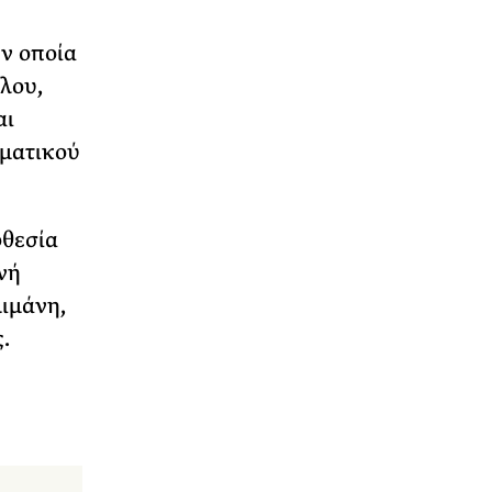
ην οποία
λου,
αι
ηματικού
οθεσία
νή
ιμάνη,
.