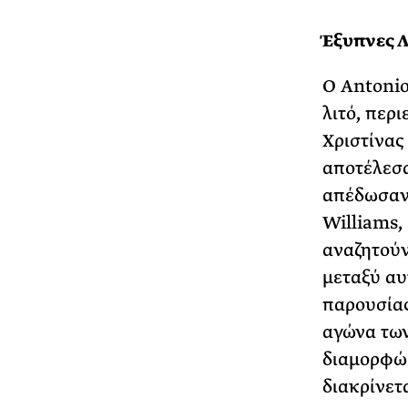
Έξυπνες Λ
Ο Antonio
λιτό, περι
Χριστίνας
αποτέλεσα
απέδωσαν 
Williams,
αναζητούν
μεταξύ αυ
παρουσίας
αγώνα των
διαμορφώσ
διακρίνετα