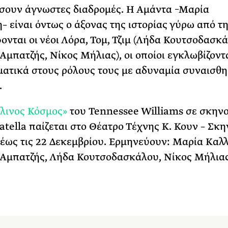
σουν άγνωστες διαδρομές. Η Αμάντα –Μαρία
– είναι όντως ο άξονας της ιστορίας γύρω από τ
ονται οι νέοι Λόρα, Τομ, Τζιμ (Λήδα Κουτσοδασκά
Αμπατζής, Νίκος Μήλιας), οι οποίοι εγκλωβίζοντ
ατικά στους ρόλους τους με αδυναμία συναισθ
.
λινος Κόσμος»
του Tennessee Williams σε σκην
atella παίζεται στο Θέατρο Τέχνης Κ. Κουν – Σκη
έως τις 22 Δεκεμβρίου. Ερμηνεύουν: Μαρία Καλλ
Αμπατζής, Λήδα Κουτσοδασκάλου, Νίκος Μήλιας