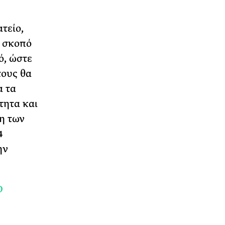
τείο,
ε σκοπό
ό, ώστε
τους θα
α τα
τητα και
η των
4
ην
Ο