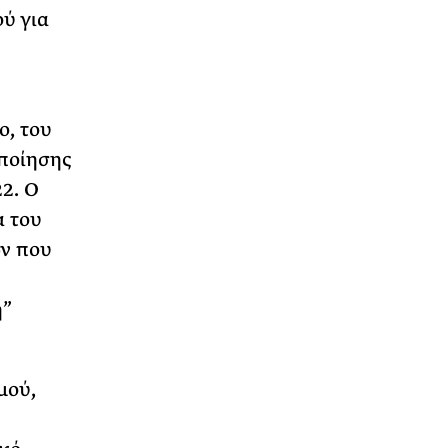
ύ για
o, του
ποίησης
22. Ο
α του
ών που
η”
μού,
ο