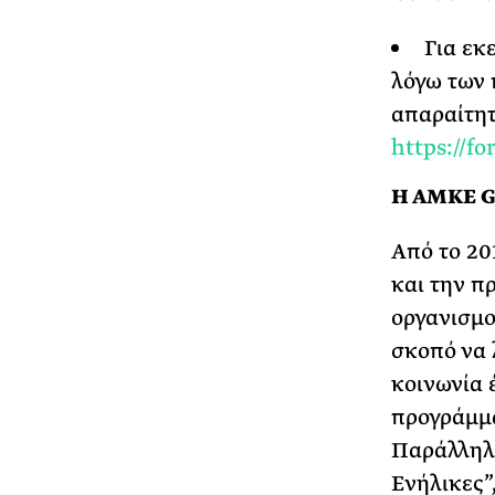
Για εκ
λόγω των 
απαραίτητ
https://
Η ΑΜΚΕ G
Από το 20
και την π
οργανισμο
σκοπό να 
κοινωνία 
προγράμμα
Παράλληλα
Ενήλικες”