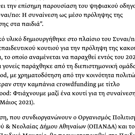
ει την επίσημη παρουσίαση του ψηφιακού οδηγο
υναι/no: Η συναίνεση ως μέσο πρόληψης της
ης στα παιδιά”.
ό υλικό δημιουργήθηκε στo πλαίσιo του Συναι/n
παιδευτικού κουτιού για την πρόληψη της κακο
ά, το οποίο αναμένεται να παραχθεί εντός του 20
α γονείς παράχθηκε από τη διεπιστημονική ομάδ
d, με χρηματοδότηση από την κοινότητα πολιτ
ραν στην καμπάνια crowdfunding με τίτλο
od: Φτιάχνουμε μαζί ένα κουτί για τη συναίνεσ
-Μάιος 2021).
η, που συνδιοργανώνουν ο Οργανισμός Πολιτισ
ύ & Νεολαίας Δήμου Αθηναίων (ΟΠΑΝΔΑ) και τ