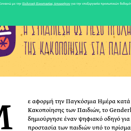
υναινώ με την
Πολιτική Προστασίας Απορρήτου
για την επεξεργασία προσωπικών δεδομέ
Μ
ε αφορμή την Παγκόσμια Ημέρα κατά
31 ΙΟΥΛΙΟΥ 2026
Κακοποίησης των Παιδιών, το Gende
Το Καλοκαίρι πο
δημιούργησε έναν ψηφιακό οδηγό για
Φωτογραφίζεται
προστασία των παιδιών υπό το πρίσμα
Ακόμη Αρχίσει