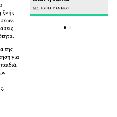
α
ΔΕΣΠΟΙΝΑ ΡΑΜΜΟΥ
ΡΙ
η ζωής
έσεων.
βάσεις
ότητα.
α της
τηση για
παιδιά.
ων
ς.