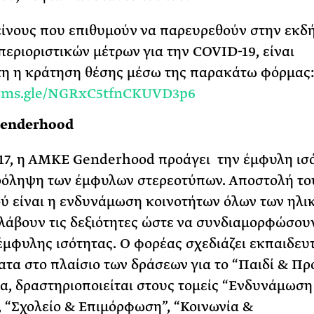
είνους που επιθυμούν να παρευρεθούν στην εκδ
περιοριστικών μέτρων για την COVID-19, είναι
η η κράτηση θέσης μέσω της παρακάτω φόρμας
forms.gle/NGRxC5tfnCKUVD3p6
enderhood
17, η ΑΜΚΕ Genderhood προάγει την έμφυλη ισ
ρόληψη των έμφυλων στερεοτύπων. Αποστολή το
ύ είναι η ενδυνάμωση κοινοτήτων όλων των ηλικ
λάβουν τις δεξιότητες ώστε να συνδιαμορφώσου
έμφυλης ισότητας. Ο φορέας σχεδιάζει εκπαιδευ
τα στο πλαίσιο των δράσεων για το “Παιδί & Πρ
, δραστηριοποιείται στους τομείς “Ενδυνάμωση
, “Σχολείο & Επιμόρφωση”, “Κοινωνία &