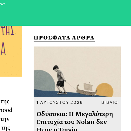
νων.
ΠΡΟΣΦΑΤΑ ΑΡΘΡΑ
 της
ΚΟΙΝΩΝΙΑ
1 ΑΥΓΟΥΣΤΟΥ 2026
ΒΙΒΛΙΟ
31
rhood
υ
Οδύσσεια: Η Μεγαλύτερη
Το
 την
 πριν
Επιτυχία του Nolan δεν
Φω
 της
Ήταν η Ταινία
Ακ