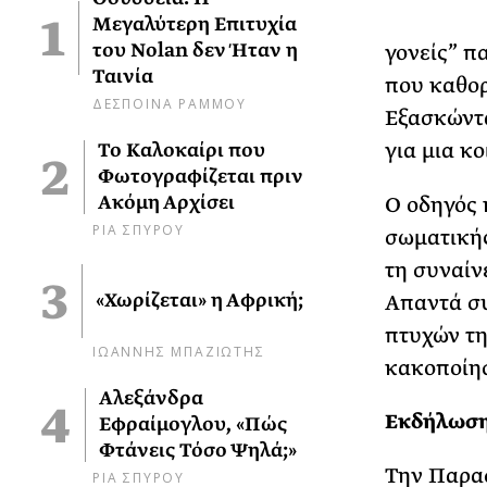
Μεγαλύτερη Επιτυχία
του Nolan δεν Ήταν η
γονείς” π
Ταινία
που καθορ
ΔΕΣΠΟΙΝΑ ΡΑΜΜΟΥ
Εξασκώντα
για μια κ
Το Καλοκαίρι που
Φωτογραφίζεται πριν
Ακόμη Αρχίσει
Ο οδηγός 
ΡΙΑ ΣΠΥΡΟΥ
σωματικής
τη συναίν
«Χωρίζεται» η Αφρική;
Απαντά σ
πτυχών τη
ΙΩΑΝΝΗΣ ΜΠΑΖΙΩΤΗΣ
κακοποίησ
Αλεξάνδρα
Εκδήλωσ
Εφραίμογλου, «Πώς
Φτάνεις Τόσο Ψηλά;»
Την Παρασ
ΡΙΑ ΣΠΥΡΟΥ