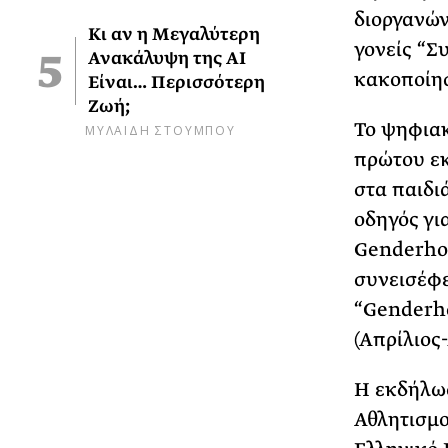
διοργανών
Κι αν η Μεγαλύτερη
γονείς “Σ
Ανακάλυψη της AI
κακοποίησ
Είναι… Περισσότερη
Ζωή;
Το ψηφιακ
ΜΥΛΑΙΔΗ ΣΤΟΥΜΠΟΥ
πρώτου εκ
στα παιδι
οδηγός γι
Genderhoo
συνεισέφε
“Genderho
(Απρίλιος
Η εκδήλωσ
Αθλητισμο