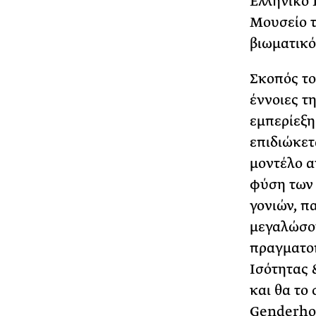
Ελληνικό 
Μουσείο τ
βιωματικό 
Σκοπός το
έννοιες τ
εμπερίεξη
επιδιώκετ
μοντέλο α
φύση των
γονιών, π
μεγαλώσου
πραγματοπ
Ισότητας 
και θα το
Genderho