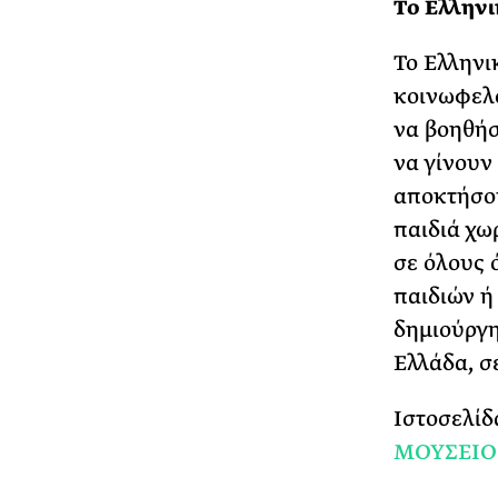
Tο Ελληνι
Το Ελληνι
κοινωφελο
να βοηθήσ
να γίνουν
αποκτήσου
παιδιά χωρ
σε όλους 
παιδιών ή
δημιούργη
Ελλάδα, σ
Ιστοσελίδ
ΜΟΥΣΕΙΟ