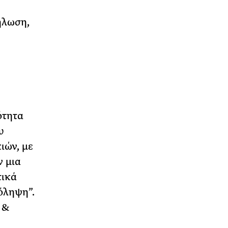
ήλωση,
:
ότητα
υ
ιών, με
ν μια
τικά
όληψη”.
 &