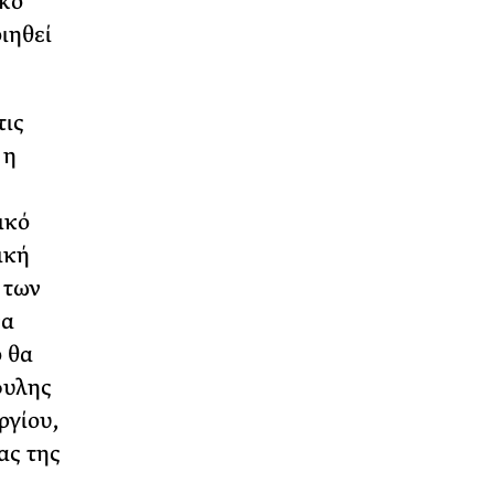
ικό
ιηθεί
τις
 η
ικό
ική
 των
να
 θα
φυλης
ργίου,
ας της