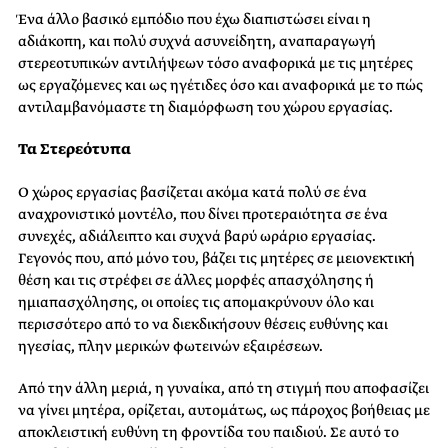
Ένα άλλο βασικό εμπόδιο που έχω διαπιστώσει είναι η
αδιάκοπη, και πολύ συχνά ασυνείδητη, αναπαραγωγή
στερεοτυπικών αντιλήψεων τόσο αναφορικά με τις μητέρες
ως εργαζόμενες και ως ηγέτιδες όσο και αναφορικά με το πώς
αντιλαμβανόμαστε τη διαμόρφωση του χώρου εργασίας.
Τα Στερεότυπα
Ο χώρος εργασίας βασίζεται ακόμα κατά πολύ σε ένα
αναχρονιστικό μοντέλο, που δίνει προτεραιότητα σε ένα
συνεχές, αδιάλειπτο και συχνά βαρύ ωράριο εργασίας.
Γεγονός που, από μόνο του, βάζει τις μητέρες σε μειονεκτική
θέση και τις στρέφει σε άλλες μορφές απασχόλησης ή
ημιαπασχόλησης, οι οποίες τις απομακρύνουν όλο και
περισσότερο από το να διεκδικήσουν θέσεις ευθύνης και
ηγεσίας, πλην μερικών φωτεινών εξαιρέσεων.
Από την άλλη μεριά, η γυναίκα, από τη στιγμή που αποφασίζει
να γίνει μητέρα, ορίζεται, αυτομάτως, ως πάροχος βοήθειας με
αποκλειστική ευθύνη τη φροντίδα του παιδιού. Σε αυτό το