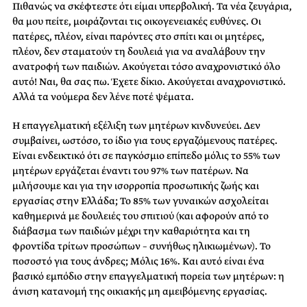
Πιθανώς να σκέφτεστε ότι είμαι υπερβολική. Τα νέα ζευγάρια,
θα μου πείτε, μοιράζονται τις οικογενειακές ευθύνες. Οι
πατέρες, πλέον, είναι παρόντες στο σπίτι και οι μητέρες,
πλέον, δεν σταματούν τη δουλειά για να αναλάβουν την
ανατροφή των παιδιών. Ακούγεται τόσο αναχρονιστικό όλο
αυτό! Ναι, θα σας πω. Έχετε δίκιο. Ακούγεται αναχρονιστικό.
Αλλά τα νούμερα δεν λένε ποτέ ψέματα.
Η επαγγελματική εξέλιξη των μητέρων κινδυνεύει. Δεν
συμβαίνει, ωστόσο, το ίδιο για τους εργαζόμενους πατέρες.
Είναι ενδεικτικό ότι σε παγκόσμιο επίπεδο μόλις το 55% των
μητέρων εργάζεται έναντι του 97% των πατέρων. Να
μιλήσουμε και για την ισορροπία προσωπικής ζωής και
εργασίας στην Ελλάδα; Το 85% των γυναικών ασχολείται
καθημερινά με δουλειές του σπιτιού (και αφορούν από το
διάβασμα των παιδιών μέχρι την καθαριότητα και τη
φροντίδα τρίτων προσώπων – συνήθως ηλικιωμένων). Το
ποσοστό για τους άνδρες; Μόλις 16%. Και αυτό είναι ένα
βασικό εμπόδιο στην επαγγελματική πορεία των μητέρων: η
άνιση κατανομή της οικιακής μη αμειβόμενης εργασίας.