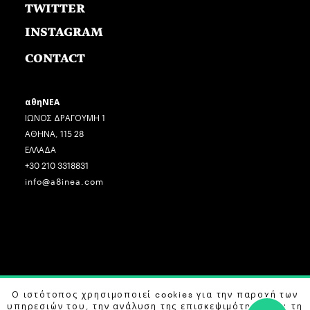
TWITTER
INSTAGRAM
CONTACT
αθηΝΕΑ
ΙΩΝΟΣ ΔΡΑΓΟΥΜΗ 1
ΑΘΗΝΑ, 115 28
ΕΛΛΑΔΑ
+30 210 3318831
info@a8inea.com
COPYRIGHT © 2026 αθηΝΕΑ, ALL RIGHTS RESERVED.
Ο ιστότοπος χρησιμοποιεί cookies για την παροχή των
υπηρεσιών του, την ανάλυση της επισκεψιμότητας και τη
DESIGN BY
G DESIGN STUDIO
. DEVELOPED BY
B LABS
.