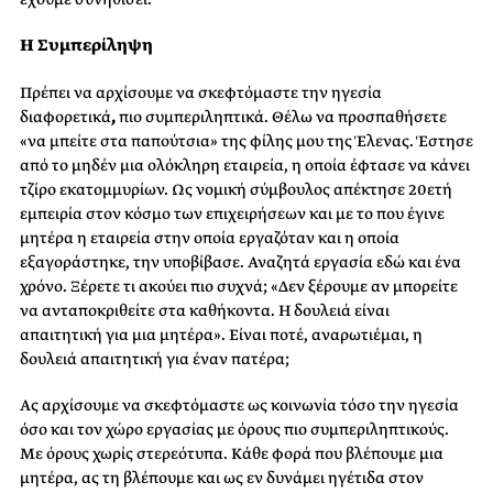
Η Συμπερίληψη
Πρέπει να αρχίσουμε να σκεφτόμαστε την ηγεσία
διαφορετικά
,
πιο συμπεριληπτικά. Θέλω να προσπαθήσετε
«να μπείτε στα παπούτσια» της φίλης μου της Έλενας. Έστησε
από το μηδέν μια ολόκληρη εταιρεία, η οποία έφτασε να κάνει
τζίρο εκατομμυρίων. Ως νομική σύμβουλος απέκτησε 20ετή
εμπειρία στον κόσμο των επιχειρήσεων και με το που έγινε
μητέρα η εταιρεία στην οποία εργαζόταν και η οποία
εξαγοράστηκε, την υποβίβασε. Αναζητά εργασία εδώ και ένα
χρόνο. Ξέρετε τι ακούει πιο συχνά; «Δεν ξέρουμε αν μπορείτε
να ανταποκριθείτε στα καθήκοντα. Η δουλειά είναι
απαιτητική για μια μητέρα». Είναι ποτέ, αναρωτιέμαι, η
δουλειά απαιτητική για έναν πατέρα;
Ας αρχίσουμε να σκεφτόμαστε ως κοινωνία τόσο την ηγεσία
όσο και τον χώρο εργασίας με όρους πιο συμπεριληπτικούς.
Με όρους χωρίς στερεότυπα. Κάθε φορά που βλέπουμε μια
μητέρα, ας τη βλέπουμε και ως εν δυνάμει ηγέτιδα στον