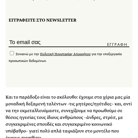
ΕΓΓΡΑΦΕΙΤΕ ΣΤΟ NEWSLETTER
Συναινώ με την
Πολιτική Προστασίας Απορρήτου
για την επεξεργασία
προσωπικών δεδομένων.
Και το παράδοξο είναι το ακόλουθο: έχουμε στα χέρια μας μία
μοναδική δεξαμενή ταλέντων –τις μητέρες/ηγέτιδες– και, αντί
να την εκμεταλλευόμαστε, συνεχίζουμε να προωθούμε σε
θέσεις ηγεσίας τους ίδιους ανθρώπους –άνδρες, στρέιτ, με
συγκεκριμένες σπουδές και συγκεκριμένο κοινωνικό
υπόβαθρο– γιατί πολύ απλά ταιριάζουν στο μοντέλο που
έχουμε συνηθίσει.