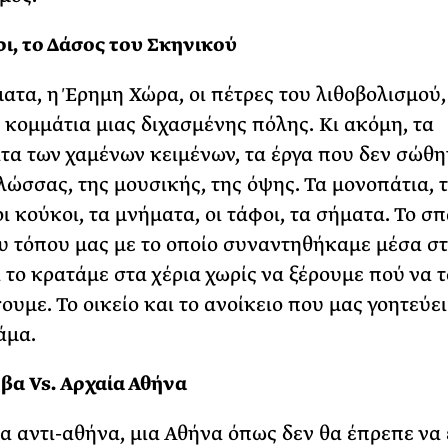
ι, το Δάσος του Σκηνικού
ατα, η Έρημη Χώρα, οι πέτρες του λιθοβολισμού,
κομμάτια μιας διχασμένης πόλης. Κι ακόμη, τα
α των χαμένων κειμένων, τα έργα που δεν σώθη
γλώσσας, της μουσικής, της όψης. Τα μονοπάτια, 
οι κούκοι, τα μνήματα, οι τάφοι, τα σήματα. Το σ
υ τόπου μας με το οποίο συναντηθήκαμε μέσα σ
ι το κρατάμε στα χέρια χωρίς να ξέρουμε πού να τ
υμε. Το οικείο και το ανοίκειο που μας γοητεύει
άμα.
βα Vs. Αρχαία Αθήνα
α αντι-αθήνα, μια Αθήνα όπως δεν θα έπρεπε να ε