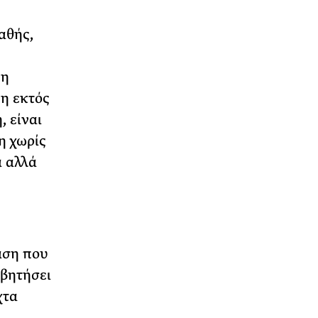
αθής,
ψη
 η εκτός
, είναι
η χωρίς
ά αλλά
άση που
σβητήσει
χτα
α