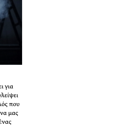
ι για
γλείψει
φλός που
 να μας
ένας