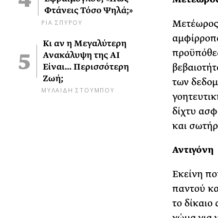
Φτάνεις Τόσο Ψηλά;»
ΡΙΑ ΣΠΥΡΟΥ
Μετέωρος·
αμφίρροπο
Κι αν η Μεγαλύτερη
προϋπόθεσ
Ανακάλυψη της AI
Είναι… Περισσότερη
βεβαιοτήτ
Ζωή;
των δεδομ
ΜΥΛΑΙΔΗ ΣΤΟΥΜΠΟΥ
γοητευτικ
δίχτυ ασφ
και σωτήρ
Αντιγόνη
Εκείνη πο
παντού κα
το δίκαιο
χώμα για 