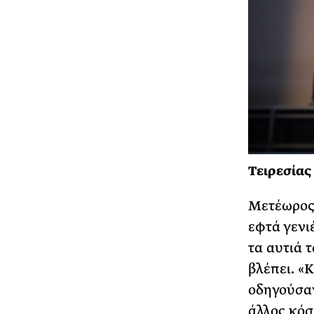
Τειρεσίας
Μετέωρος 
εφτά γενιέ
τα αυτιά τ
βλέπει. «
οδηγούσαν
άλλος κόσ