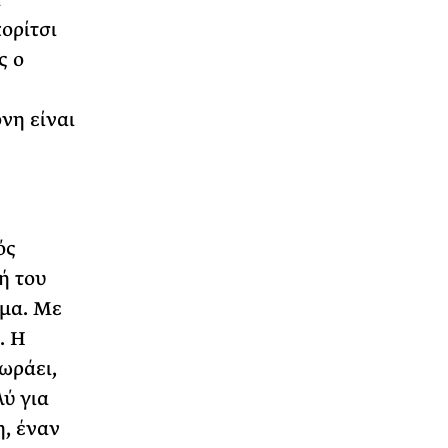
ορίτσι
ς ο
νη είναι
ός
ή του
λμα. Με
. Η
ωράει,
ύ για
, έναν