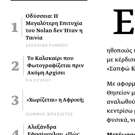
Οδύσσεια: Η
Μεγαλύτερη Επιτυχία
του Nolan δεν Ήταν η
Ταινία
ΔΕΣΠΟΙΝΑ ΡΑΜΜΟΥ
ηθοποιός 
Το Καλοκαίρι που
με κέρδισ
Φωτογραφίζεται πριν
«Σαπφώ Κ
Ακόμη Αρχίσει
ΡΙΑ ΣΠΥΡΟΥ
Με αφορμή
Θησείον μέ
«Χωρίζεται» η Αφρική;
αναλωθούμ
κεντρίσω 
ΙΩΑΝΝΗΣ ΜΠΑΖΙΩΤΗΣ
φυσικά, να
Αλεξάνδρα
Εφραίμογλου, «Πώς
Μετέωρος