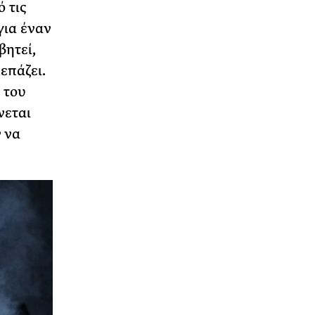
 τις
για έναν
βητεί,
επάζει.
 του
νεται
 να