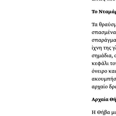
Το Νταμάρ
Τα θραύσμ
σπασμένα 
σπαράγματ
ίχνη της 
σημάδια, 
κεφάλι το
όνειρο κα
ακουμπήσο
αρχαίο δρ
Αρχαία Θή
Η Θήβα μι