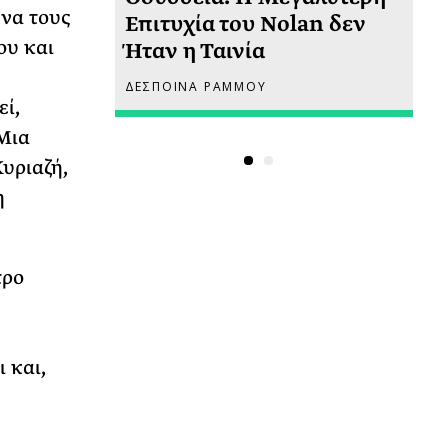
 να τους
 πριν
Επιτυχία του Nolan δεν
Φω
ου και
Ήταν η Ταινία
Ακ
ΔΕΣΠΟΙΝΑ ΡΑΜΜΟΥ
ΡΙ
ί,
Μια
υριαζή,
η
τρο
ν
 και,