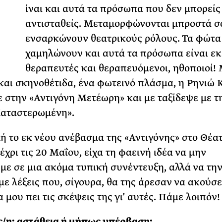
Ε
ίναι και αυτά τα πρόσωπα που δεν μπορείς
Φωτογραφίζεται
αντισταθείς. Μεταμορφώνονται μπροστά σ
Ακόμη Αρχίσει
ενσαρκώνουν θεατρικούς ρόλους. Τα φώτα
ΡΙΑ ΣΠΥΡΟΥ
χαμηλώνουν και αυτά τα πρόσωπα είναι εκε
θεραπευτές και θεραπευόμενοι, ηθοποιοί! 
και σκηνοθέτιδα, ένα φωτεινό πλάσμα, η Ρηνιώ Κ
ε στην «Αντιγόνη Μετέωρη» και με ταξίδεψε με τ
αταστερωμένη».
 το εκ νέου ανέβασμα της «Αντιγόνης» στο Θέα
χρι τις 20 Μαΐου, είχα τη φαεινή ιδέα να μην
ε σε μια ακόμα τυπική συνέντευξη, αλλά να τη
με λέξεις που, σίγουρα, θα της άρεσαν να ακούσει
 μου πει τις σκέψεις της γι’ αυτές. Πάμε λοιπόν!
/η: αστάθεια ή μήπως υπέρβαση;