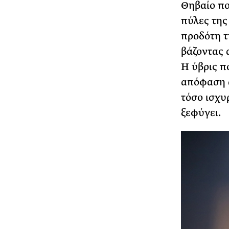
Θηβαίο πο
πύλες της
προδότη τ
βάζοντας α
Η ύβρις π
απόφαση α
τόσο ισχυ
ξεφύγει.