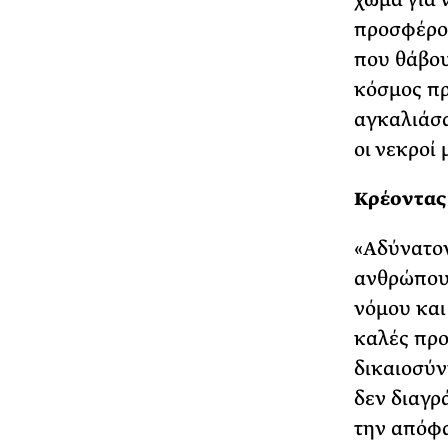
προσφέρου
που θάβου
κόσμος πρ
αγκαλιάσα
οι νεκροί
Κρέοντας
«Αδύνατον
ανθρώπου,
νόμου και 
καλές προ
δικαιοσύν
δεν διαγρ
την απόφα