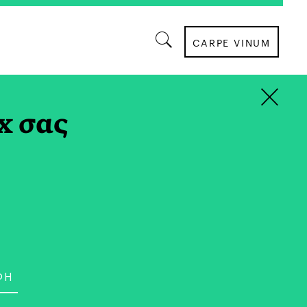
CARPE VINUM
×
ΝΤΕΥΞΕΙΣ
x σας