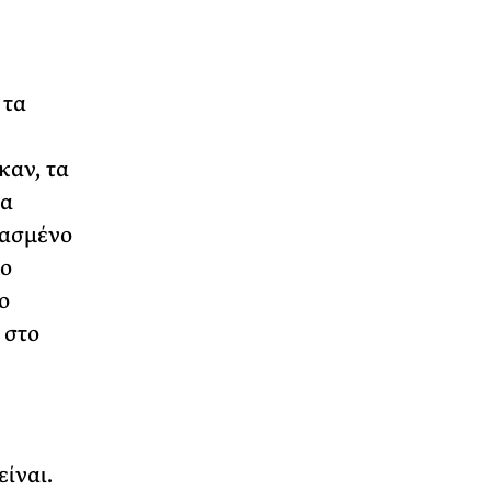
 τα
καν, τα
τα
πασμένο
το
ο
 στο
ίναι.