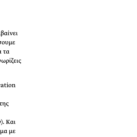
μβαίνει
ήσουμε
α τα
νωρίζεις
cation
της
). Και
ημα με