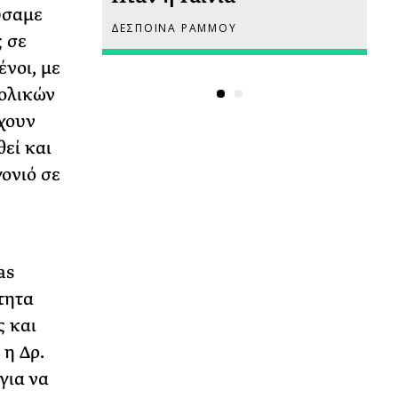
ύσαμε
ΔΕΣΠΟΙΝΑ ΡΑΜΜΟΥ
ΡΙ
ς σε
νοι, με
ολικών
χουν
εί και
ονιό σε
as
τητα
ς και
 η Δρ.
για να