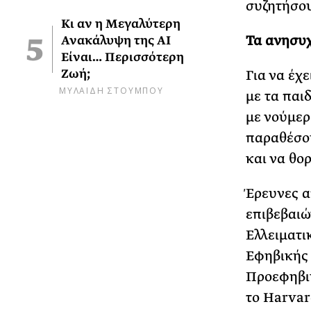
συζητήσου
Κι αν η Μεγαλύτερη
Τα ανησυ
Ανακάλυψη της AI
Είναι… Περισσότερη
Ζωή;
Για να έχε
ΜΥΛΑΙΔΗ ΣΤΟΥΜΠΟΥ
με τα παι
με νούμερα
παραθέσουμ
και να θο
Έρευνες α
επιβεβαιώ
Ελλειματι
Εφηβικής 
Προεφηβικ
το Harvar