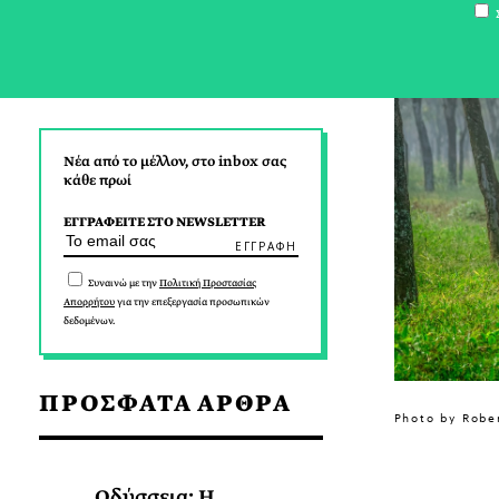
Σ
Νέα από το μέλλον, στο inbox σας
κάθε πρωί
ΕΓΓΡΑΦΕΙΤΕ ΣΤΟ NEWSLETTER
Συναινώ με την
Πολιτική Προστασίας
Απορρήτου
για την επεξεργασία προσωπικών
δεδομένων.
ΠΡΟΣΦΑΤΑ ΑΡΘΡΑ
Photo by Robe
Οδύσσεια: Η