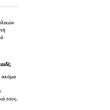
υλικών
γιή
κά
αιδί;
Ή ακόμα
ν
ιά τους.