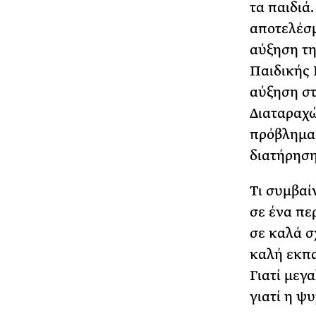
τα παιδιά.
αποτελέσμ
αύξηση τη
Παιδικής 
αύξηση στ
Διαταραχών
πρόβλημα 
διατήρηση
Τι συμβαί
σε ένα πε
σε καλά σ
καλή εκπα
Γιατί μεγ
γιατί η ψ