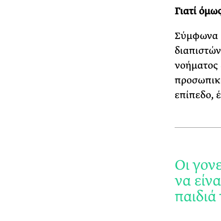
Γιατί όμως
Σύμφωνα μ
διαπιστών
νοήματος 
προσωπικό
επίπεδο, 
Οι γον
να είν
παιδιά 