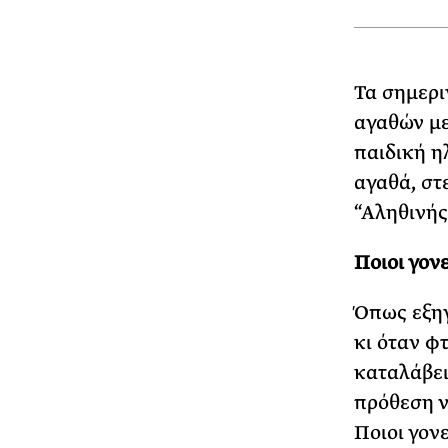
Τα σημερι
αγαθών με
παιδική η
αγαθά, στ
“Αληθινής
Ποιοι γον
Όπως εξηγ
κι όταν φ
καταλάβει
πρόθεση ν
Ποιοι γον