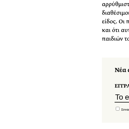
αρρύθμιστ
διαθέσιμο
είδος. Οι 
και ότι α
παιδιών τ
Νέα 
ΕΓΓΡ
Συναι