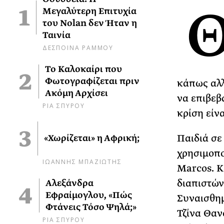
Μεγαλύτερη Επιτυχία
του Nolan δεν Ήταν η
Ταινία
ΔΕΣΠΟΙΝΑ ΡΑΜΜΟΥ
Το Καλοκαίρι που
Φωτογραφίζεται πριν
κάπως αλλ
Ακόμη Αρχίσει
να επιβεβ
ΡΙΑ ΣΠΥΡΟΥ
κρίση είν
Παιδιά σε
«Χωρίζεται» η Αφρική;
χρησιμοπο
ΙΩΑΝΝΗΣ ΜΠΑΖΙΩΤΗΣ
Marcos. Κ
διαπιστών
Αλεξάνδρα
Εφραίμογλου, «Πώς
Συναισθημ
Φτάνεις Τόσο Ψηλά;»
Τζίνα Θαν
ΡΙΑ ΣΠΥΡΟΥ