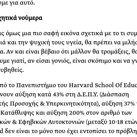
με για αυτό.
χητικά νούμερα
ις όμως μια πιο σαφή εικόνα σχετικά με το τι συ
διά και την ψυχική τους υγεία, θα πρέπει να μιλ
. Αν και είναι βέβαιο ότι μάλλον θα τρομάξεις, θ
ε γιατί, αν είσαι γονιός, είναι σκόπιμο και να γ
ρυβηθείς.
πό το Πανεπιστήμιο του Harvard School Of Edu
νουν αύξηση κατά 43% στη Δ.Ε.Π.Υ. (Διάσπαση
κής Προσοχής & Υπερκινητικότητα), αύξηση 37% 
Κατάθλιψης και αύξηση 200% στον αριθμό των
ών & Εφηβικών Αυτοκτονιών (μεταξύ 10-18 ετών
d δεν είναι το μόνο που έχει εντοπίσει το πρόβλ