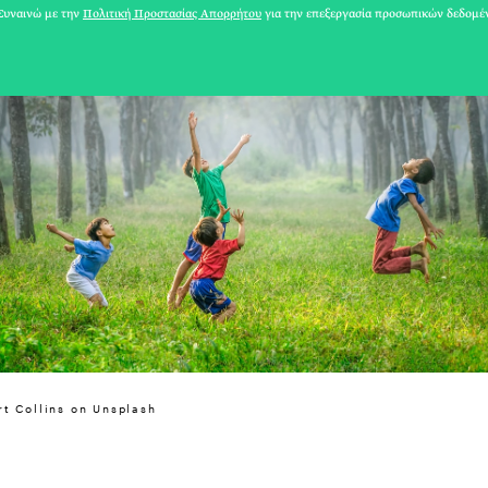
υναινώ με την
Πολιτική Προστασίας Απορρήτου
για την επεξεργασία προσωπικών δεδομέ
31 ΙΟΥΛΙΟΥ 2026
rt Collins on Unsplash
Το Καλοκαίρι πο
Φωτογραφίζεται
Ακόμη Αρχίσει