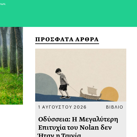
νων.
ΠΡΟΣΦΑΤΑ ΑΡΘΡΑ
ΚΟΙΝΩΝΙΑ
1 ΑΥΓΟΥΣΤΟΥ 2026
ΒΙΒΛΙΟ
31
υ
Οδύσσεια: Η Μεγαλύτερη
Το
 πριν
Επιτυχία του Nolan δεν
Φω
Ήταν η Ταινία
Ακ