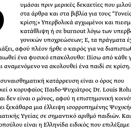
Θ
υμάσαι πριν μερικές δεκαετίες που μιλο
ΡΙΑ ΣΠΥΡΟΥ
στα άρθρα και στα βιβλία για τους “Γονεί
κρίση;» Υπερβολικά αγχωμένοι και πιεσμέ
κατάθλιψη ή σε burnout λόγω των υπερβ
γονικών υποχρεώσεων; Ε, τα πράγματα έ
άξει, αφού πλέον ήρθε ο καιρός για να διαπιστωθ
αιωθεί ένα φυσικό επακόλουθο: Πίσω από κάθε γ
αι αναμενόμενο να ακολουθεί ένα παιδί σε κρίση.
 συναισθηματική κατάρρευση είναι ο όρος που
ιεί ο κορυφαίος Παιδο-Ψυχιάτρος Dr. Louis Roh
αι δεν είναι ο μόνος, αφού η επιστημονική κοινό
ει ξεκάθαρα μια έλλειψη ισορροπημένης Ψυχική
ατικής Υγείας σε σημαντικό αριθμό παιδιών. Και
οπούλου είναι η Ελληνίδα ειδικός που επιλέξαμε 