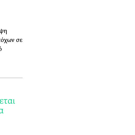
ιψη
τόχων σε
ό
εται
α