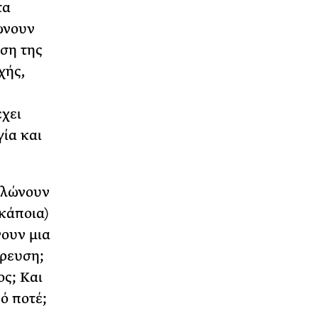
τα
ώνουν
ηση της
χής,
ν
έχει
ία και
γαλώνουν
(κάποια)
νουν μια
ρρευση;
ος; Και
ό ποτέ;