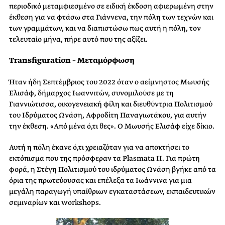
περιοδικό μεταμφιεσμένο σε ειδική έκδοση αφιερωμένη στην
έκθεση για να φτάσω στα Γιάννενα, την πόλη των τεχνών και
των γραμμάτων, και να διαπιστώσω πως αυτή η πόλη, τον
τελευταίο μήνα, πήρε αυτό που της αξίζει.
Transfiguration – Μεταμόρφωση
Ήταν ήδη Σεπτέμβριος του 2022 όταν ο αείμνηστος Μωυσής
Ελισάφ, δήμαρχος Ιωαννιτών, συνομιλούσε με τη
Γιαννιώτισσα, οικογενειακή φίλη και διευθύντρια Πολιτισμού
του Ιδρύματος Ωνάση, Αφροδίτη Παναγιωτάκου, για αυτήν
την έκθεση. «Από μένα ό,τι θες». Ο Μωυσής Ελισάφ είχε δίκιο.
Αυτή η πόλη έκανε ό,τι χρειαζόταν για να αποκτήσει το
εκτόπισμα που της πρόσφεραν τα Plasmata ΙΙ. Για πρώτη
φορά, η Στέγη Πολιτισμού του ιδρύματος Ωνάση βγήκε από τα
όρια της πρωτεύουσας και επέλεξα τα Ιωάννινα για μια
μεγάλη παραγωγή υπαίθριων εγκαταστάσεων, εκπαιδευτικών
σεμιναρίων και workshops.