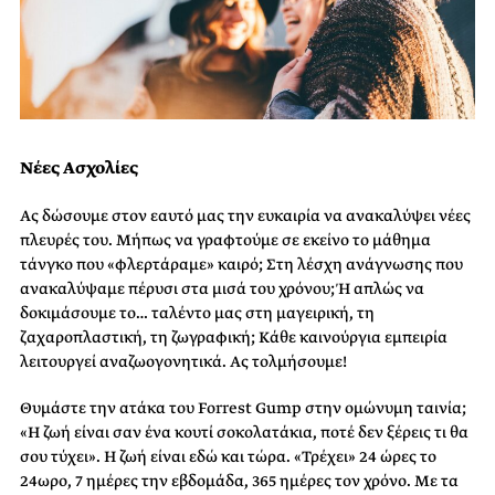
Νέες Ασχολίες
Ας δώσουμε στον εαυτό μας την ευκαιρία να ανακαλύψει νέες
πλευρές του. Μήπως να γραφτούμε σε εκείνο το μάθημα
τάνγκο που «φλερτάραμε» καιρό; Στη λέσχη ανάγνωσης που
ανακαλύψαμε πέρυσι στα μισά του χρόνου; Ή απλώς να
δοκιμάσουμε το… ταλέντο μας στη μαγειρική, τη
ζαχαροπλαστική, τη ζωγραφική; Κάθε καινούργια εμπειρία
λειτουργεί αναζωογονητικά. Ας τολμήσουμε!
Θυμάστε την ατάκα του Forrest Gump στην ομώνυμη ταινία;
«Η ζωή είναι σαν ένα κουτί σοκολατάκια, ποτέ δεν ξέρεις τι θα
σου τύχει». Η ζωή είναι εδώ και τώρα. «Τρέχει» 24 ώρες το
24ωρο, 7 ημέρες την εβδομάδα, 365 ημέρες τον χρόνο. Με τα