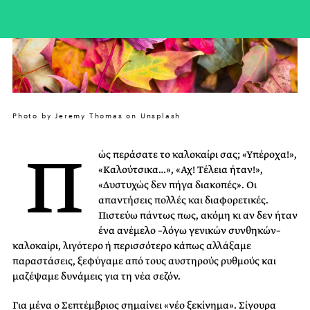
Photo by Jeremy Thomas on Unsplash
Π
ώς περάσατε το καλοκαίρι σας; «Υπέροχα!»,
«Καλούτσικα…», «Αχ! Tέλεια ήταν!»,
«Δυστυχώς δεν πήγα διακοπές». Οι
απαντήσεις πολλές και διαφορετικές.
Πιστεύω πάντως πως, ακόμη κι αν δεν ήταν
ένα ανέμελο –λόγω γενικών συνθηκών–
καλοκαίρι, λιγότερο ή περισσότερο κάπως αλλάξαμε
παραστάσεις, ξεφύγαμε από τους αυστηρούς ρυθμούς και
μαζέψαμε δυνάμεις για τη νέα σεζόν.
Για μένα ο Σεπτέμβριος σημαίνει «νέο ξεκίνημα». Σίγουρα