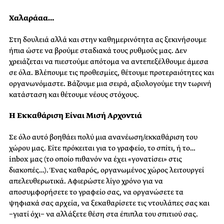
Χαλαράαα…
Στη δουλειά αλλά και στην καθημερινότητα ας ξεκινήσουμε
ήπια ώστε να βρούμε σταδιακά τους ρυθμούς μας. Δεν
χρειάζεται να πιεστούμε απότομα να αντεπεξέλθουμε άμεσα
σε όλα. Βλέπουμε τις προθεσμίες, θέτουμε προτεραιότητες και
οργανωνόμαστε. Βάζουμε μια σειρά, αξιολογούμε την τωρινή
κατάσταση και θέτουμε νέους στόχους.
Η Εκκαθάριση Είναι Μισή Αρχοντιά
Σε όλο αυτό βοηθάει πολύ μια ανανέωση/εκκαθάριση του
χώρου μας. Είτε πρόκειται για το γραφείο, το σπίτι, ή το…
inbox μας (το οποίο πιθανόν να έχει «γονατίσει» στις
διακοπές…). Ένας καθαρός, οργανωμένος χώρος λειτουργεί
απελευθερωτικά. Αφιερώστε λίγο χρόνο για να
αποσυμφορήσετε το γραφείο σας, να οργανώσετε τα
ψηφιακά σας αρχεία, να ξεκαθαρίσετε τις ντουλάπες σας και
−γιατί όχι− να αλλάξετε θέση στα έπιπλα του σπιτιού σας.