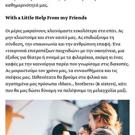
καθημερινότητά μας.
With a Little Help From my Friends
Οι μέρες μικραίνουν, κλεινόμαστε ευκολότερα στο σπίτι. Ας
μην κλειστούμε και στον εαυτό μας. Ας επιδιώξουμε τη
σύνδεση, την επικοινωνία και την ανθρώπινη επαφή. Ένα
«τουρνουά επιτραπέζιων παιχνιδιών» με την οικογένεια, μια
έξοδος για θέατρο ή σινεμά με τα φιλαράκια, ακόμη κι ένας
καφές με την καινούργια παρέα που γνωρίσαμε στις διακοπές.
Ας μοιραστούμε τον χρόνο μας, τα συναισθήματα και τις
σκέψεις μας. Πιθανότατα θα βρούμε στα φιλικά και
αγαπημένα μας πρόσωπα «blues… brothers» (& sisters), κάτι
που θα μας δώσει δύναμη να παλέψουμε τη μελαγχολία μαζί.