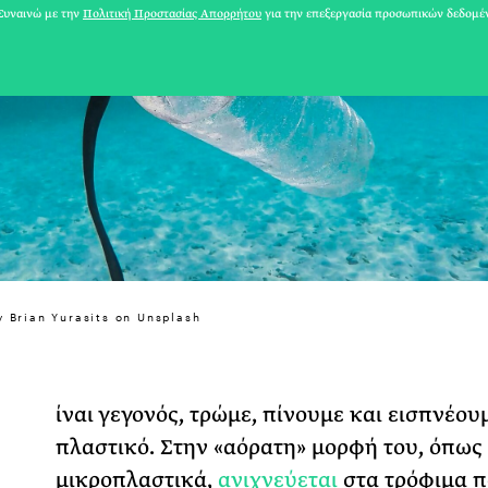
υναινώ με την
Πολιτική Προστασίας Απορρήτου
για την επεξεργασία προσωπικών δεδομέ
y Brian Yurasits on Unsplash
31 ΙΟΥΛΙΟΥ 2026
Ε
ίναι γεγονός, τρώμε, πίνουμε και εισπνέου
Το Καλοκαίρι πο
πλαστικό. Στην «αόρατη» μορφή του, όπως 
Φωτογραφίζεται
μικροπλαστικά,
ανιχνεύεται
στα τρόφιμα 
Ακόμη Αρχίσει