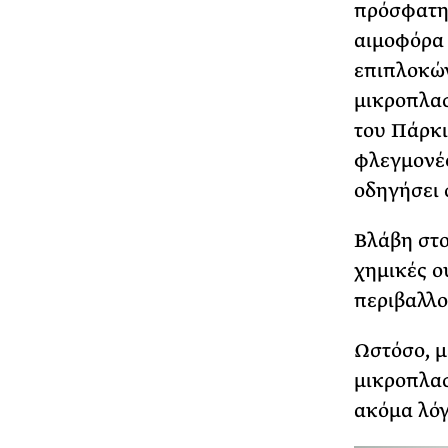
πρόσφατη
αιμοφόρα 
επιπλοκών
μικροπλασ
του Πάρκι
φλεγμονές
οδηγήσει 
Βλάβη στο
χημικές ο
περιβαλλο
Ωστόσο, μ
μικροπλασ
ακόμα λόγ