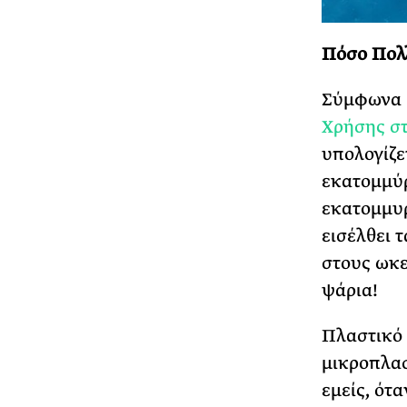
Πόσο Πολλ
Σύμφωνα 
Χρήσης στ
υπολογίζε
εκατομμύρ
εκατομμυ
εισέλθει 
στους ωκε
ψάρια!
Πλαστικό 
μικροπλασ
εμείς, ότ