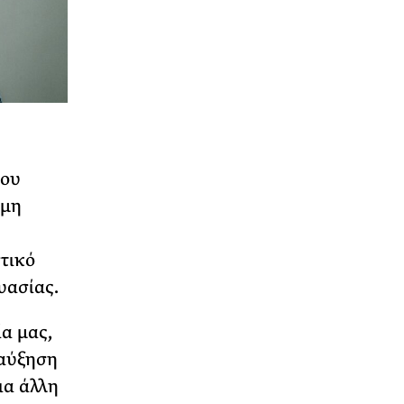
νου
όμη
τικό
υασίας.
ία μας,
 αύξηση
ια άλλη