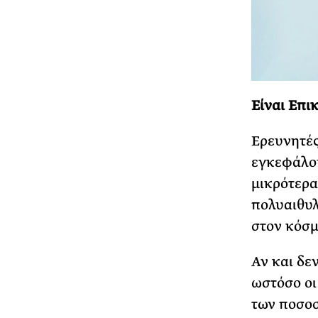
Είναι Επι
Ερευνητέ
εγκεφάλου
μικρότερα
πολυαιθυλ
στον κόσμ
Αν και δεν
ωστόσο οι
των ποσοσ