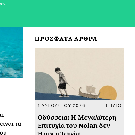
νων.
ΠΡΟΣΦΑΤΑ ΑΡΘΡΑ
ΚΟΙΝΩΝΙΑ
1 ΑΥΓΟΥΣΤΟΥ 2026
ΒΙΒΛΙΟ
31
με
υ
Οδύσσεια: Η Μεγαλύτερη
Το
είναι τα
 πριν
Επιτυχία του Nolan δεν
Φω
που
Ήταν η Ταινία
Ακ