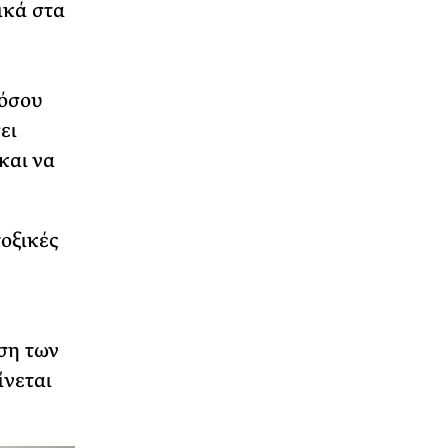
ικά στα
νόσου
ει
και να
οξικές
εση των
ίνεται