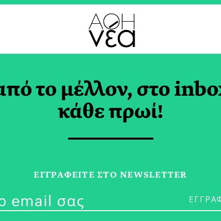
ΠΕ
από το μέλλον, στο inbo
με, Πίνουμε και
κάθε πρωί!
πνέουμε Μικροπλασ
 ΡΑΜΜΟΥ
ΕΓΓPΑΦΕΙΤΕ ΣΤΟ NEWSLETTER