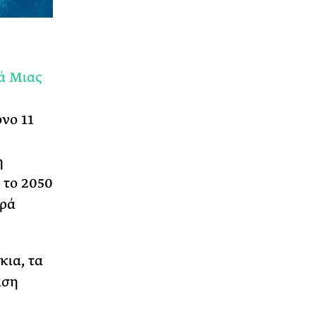
ά Μιας
νο 11
η
 το 2050
αρά
κια, τα
αση