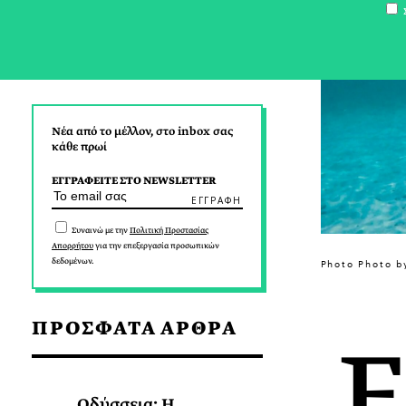
Σ
Νέα από το μέλλον, στο inbox σας
κάθε πρωί
ΕΓΓΡΑΦΕΙΤΕ ΣΤΟ NEWSLETTER
Συναινώ με την
Πολιτική Προστασίας
Απορρήτου
για την επεξεργασία προσωπικών
δεδομένων.
Photo Photo b
ΠΡΟΣΦΑΤΑ ΑΡΘΡΑ
Οδύσσεια: Η