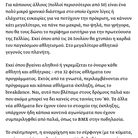
Για κάποιους άλλους (πολλοί περισσότεροι από 50) είναι ένα
πολύ μικρό χρονικό διάστημα στο οποίο έχουν λίγες ή
ελάχιστες ευκαιρίες για να πετύχουν την πρόκριση, να κάνουν
κάτι μεγαλύτερο, να πάνε πιο μακριά, πιο ψηλά, πιο γρήγορα,
που θα τους δώσει το περίφημο εισιτήριο για την πρωτεύουσα
της Γαλλίας. Εκεί όπου από τις 26 Ιουλίου θα χτυπάει η καρδιά
του παγκόσμιου αθλητισμού. Στο μεγαλύτερο αθλητικό
γεγονός του πλανήτη.
Εκεί όπου βγαίνει αληθινό ή γκρεμίζεται το όνειρο κάθε
αθλητή και αθλήτριας – στα 32 φέτος αθλήματα του
προγράμματος. Εκτός από τα γνωστά, περιλαμβάνονται στο
πρόγραμμα και κάποια αθλήματα-έκπληξη, όπως το
breakdance. Ναι, αυτό που βλέπαμε στους δρόμους παλιά και
που ακόμα μπορεί να δει κανείς στις ταινίες του ’80. Τα άλλα
νέα αθλήματα δεν έχουν τόσο το στοιχείο της έκπληξης,
υπάρχουν ήδη κάποια κοντινά αγωνίσματα που έχουν
συμπεριληφθεί από παλιά, όπως το BMX στην ποδηλασία.
Το σκέιτμπορντ, η αναρρίχηση και το σέρφινγκ (με τα κύματα,