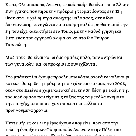
Στους Ολυμπιακούς Αγώνες το καλοκαίρι θα είναι και ο Άλκης
Κυνηγάκης που πήρε την πρόκριση τερματίζοντας στη 13η
θέση στα 10 χιλιόμετρα ανοιχτής θάλασσας, στην ίδια
διοργάνωση, κυνηγώντας μία ακόμη καλύτερη θέση από την
5η που είχε κατακτήσει στο Τόκιο, με την καθοδήγηση και
έμπνευση του αργυρού ολυμπιονίκη στο Ρίο Σπύρου
Γιαννιώτη.
Μαζί τους, θα είναι και οι δύο ομάδες πόλο, των αντρών και
των γυναικών. Και οι προκρίσεις συνεχίζονται.
Στο μπάσκετ θα έχουμε προολυμπιακό τουρνουά το καλοκαίρι
και εκεί θα κριθεί η πρόκριση που χάνεται στο μακρινό 2008,
όταν στο Πεκίνο είχαμε κατακτήσει την 5η θέση με εκείνη την
τρομερή ομάδα που είχε στις τάξεις της τα μεγάλα ονόματα
της εποχής, τα οποία είχαν σαρώσει μετάλλια τα
προηγούμενα χρόνια.
Πέντε μήνες και 21 ημέρες έχουν απομείνει πριν από την
τελετή έναρξης των Ολυμπιακών Αγώνων στην Πόλη του