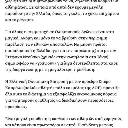
χωρίς το ιστίο) συμπληρώνουν τα 28, δηλαδή τον κορμό των
αθλημάτων. Σε κάποια από αυτά δεν έχουμε μεγάλη
παράδοση στην Ελλάδα, όπως το γκολφ, το χόκεϊ επί χάρτου
και το ράγκμπι.
Για όλους η συμμετοχή σε Ολυμπιακούς Αγώνες είναι κάτι
μαγικό. Ακόμη και μόνο το να βρεθούν στην περίφημη
παρέλαση των εθνικών αποστολών. Να μπουν πρώτοι
(παραδοσιακά η Ελλάδα ηγείται της παρέλασης) και με τον
Στέφανο Ντούσκο (χρυσός στην κωπηλασία στο Τόκιο)
σημαιοφόρο να «γράψουν» για λίγα δευτερόλεπτα στα καρέ
της διοργάνωσης με τη μεγαλύτερη τηλεθέαση.
Η Ελληνική Ολυμπιακή Επιτροπή με τον πρόεδρο Σπύρο
Καπράλο (παλιός αθλητής πόλο και μέλος της ΔΟΕ) φροντίζει
όλο αυτό το διάστημα να εξασφαλίζει οικονομικούς πόρους
για να μπορούν οι αθλητές να διεκδικήσουν περισσότερες
προκρίσεις.
Είναι μεγάλη υπόθεση η υιοθεσία των αθλητών από χορηγούς
και κάποιοι είναι πρωτοπόροι σε αυτό. Η σύνδεση με τους