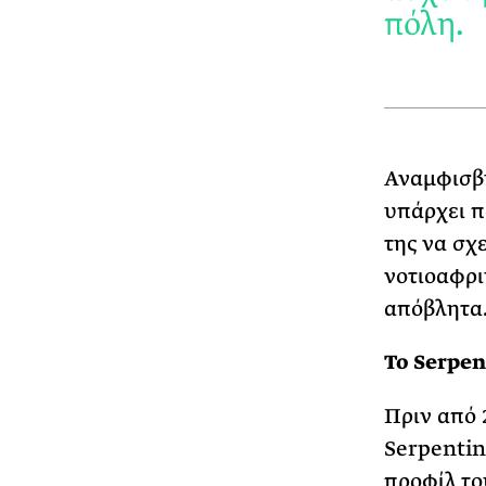
πόλη.
Αναμφισβή
υπάρχει π
της να σχε
νοτιοαφρι
απόβλητα
Το Serpen
Πριν από 
Serpentin
προφίλ το