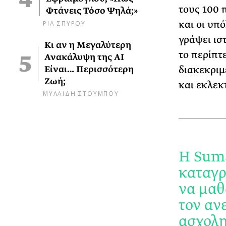
τους 100 
Φτάνεις Τόσο Ψηλά;»
ΡΙΑ ΣΠΥΡΟΥ
και οι υπό
γράψει ισ
Κι αν η Μεγαλύτερη
το περίπτ
Ανακάλυψη της AI
Είναι… Περισσότερη
διακεκριμ
Ζωή;
και εκλεκτ
ΜΥΛΑΙΔΗ ΣΤΟΥΜΠΟΥ
Η Suma
καταγρ
να μαθα
τον αν
ασχολη