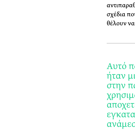
αντιπαραθ
σχέδια πο
θέλουν να
Αυτό π
ήταν μ
στην π
χρησιμ
αποχετ
εγκατα
ανάμεσ