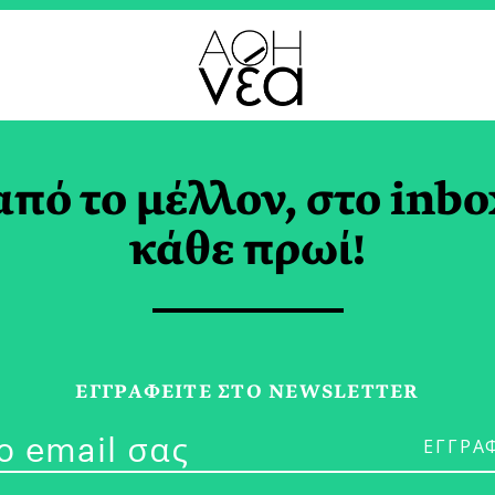
από το μέλλον, στο inbo
ayya Vally:
κάθε πρωί!
ιτεκτονική και
ισθησία
ΕΓΓPΑΦΕΙΤΕ ΣΤΟ NEWSLETTER
ΑΤΖΗΖΗΣΗ