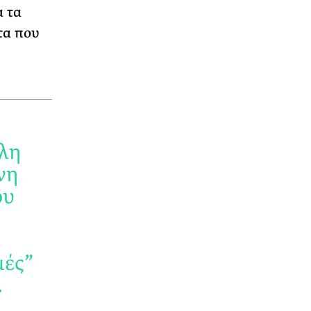
α τα
τα που
όλη
νη
ου
μές”
.