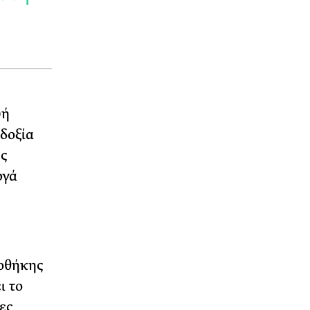
υή
δοξία
ές
ργά
κοθήκης
ι το
ες