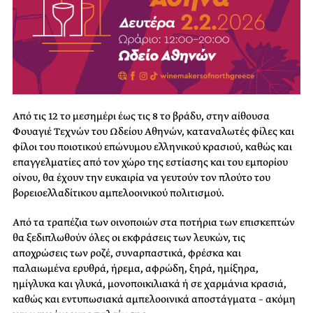
Από τις 12 το μεσημέρι έως τις 8 το βράδυ, στην αίθουσα
Φουαγιέ Τεχνών του Ωδείου Αθηνών, καταναλωτές φίλες και
φίλοι του ποιοτικού επώνυμου ελληνικού κρασιού, καθώς και
επαγγελματίες από τον χώρο της εστίασης και του εμπορίου
οίνου, θα έχουν την ευκαιρία να γευτούν τον πλούτο του
βορειοελλαδίτικου αμπελοοινικού πολιτισμού.
Από τα τραπέζια των οινοποιών στα ποτήρια των επισκεπτών
θα ξεδιπλωθούν όλες οι εκφράσεις των λευκών, τις
αποχρώσεις των ροζέ, συναρπαστικά, φρέσκα και
παλαιωμένα ερυθρά, ήρεμα, αφρώδη, ξηρά, ημίξηρα,
ημίγλυκα και γλυκά, μονοποικιλιακά ή σε χαρμάνια κρασιά,
καθώς και εντυπωσιακά αμπελοοινικά αποστάγματα – ακόμη