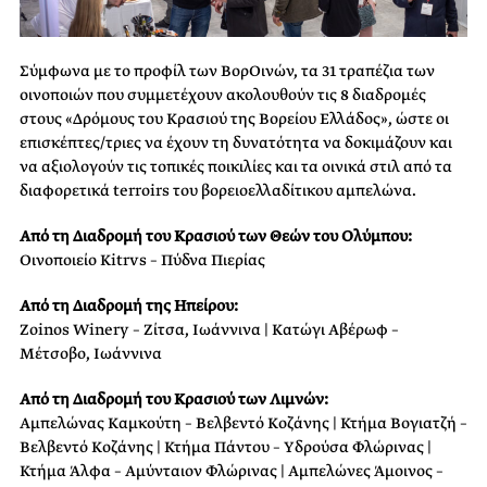
Σύμφωνα με το προφίλ των ΒορΟινών, τα 31 τραπέζια των
οινοποιών που συμμετέχουν ακολουθούν τις 8 διαδρομές
στους «Δρόμους του Κρασιού της Βορείου Ελλάδος», ώστε οι
επισκέπτες/τριες να έχουν τη δυνατότητα να δοκιμάζουν και
να αξιολογούν τις τοπικές ποικιλίες και τα οινικά στιλ από τα
διαφορετικά terroirs του βορειοελλαδίτικου αμπελώνα.
Από τη Διαδρομή του Κρασιού των Θεών του Ολύμπου:
Οινοποιείο Kitrvs – Πύδνα Πιερίας
Από τη Διαδρομή της Ηπείρου:
Zoinos Winery – Ζίτσα, Ιωάννινα | Κατώγι Αβέρωφ –
Μέτσοβο, Ιωάννινα
Από τη Διαδρομή του Κρασιού των Λιμνών:
Αμπελώνας Καμκούτη – Βελβεντό Κοζάνης | Κτήμα Βογιατζή –
Βελβεντό Κοζάνης | Κτήμα Πάντου – Υδρούσα Φλώρινας |
Κτήμα Άλφα – Αμύνταιον Φλώρινας | Αμπελώνες Άμοινος –