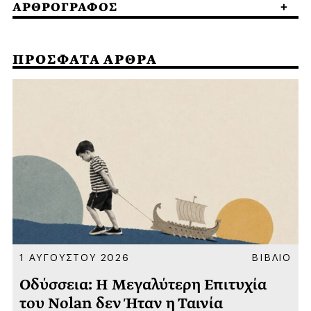
ΑΡΘΡΟΓΡΑΦΟΣ
ΠΡΟΣΦΑΤΑ ΑΡΘΡΑ
Α
1 ΑΥΓΟΥΣΤΟΥ 2026
ΒΙΒΛΙΟ
Οδύσσεια: Η Μεγαλύτερη Επιτυχία
του Nolan δεν Ήταν η Ταινία