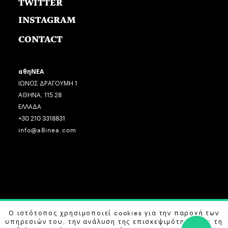
TWITTER
INSTAGRAM
CONTACT
αθηΝΕΑ
ΙΩΝΟΣ ΔΡΑΓΟΥΜΗ 1
ΑΘΗΝΑ, 115 28
ΕΛΛΑΔΑ
+30 210 3318831
info@a8inea.com
Ο ιστότοπος χρησιμοποιεί cookies για την παροχή των
COPYRIGHT © 2026 αθηΝΕΑ, ALL RIGHTS RESERVED.
υπηρεσιών του, την ανάλυση της επισκεψιμότητας και τη
DESIGN BY
G DESIGN STUDIO
. DEVELOPED BY
B LABS
.