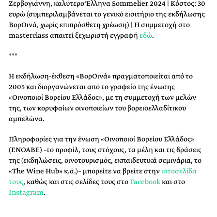
Ζερβογιάννη, καλύτερο Έλληνα Sommelier 2024 | Κόστος: 30
ευρώ (συμπεριλαμβάνεται το γενικό εισιτήριο της εκδήλωσης
ΒορΟινά, χωρίς επιπρόσθετη χρέωση) | Η συμμετοχή στο
masterclass απαιτεί ξεχωριστή εγγραφή
εδώ
.
***
Η εκδήλωση-έκθεση «ΒορΟινά» πραγματοποιείται από το
2005 και διοργανώνεται από το γραφείο της ένωσης
«Οινοποιοί Βορείου Ελλάδος», με τη συμμετοχή των μελών
της, των κορυφαίων οινοποιείων του βορειοελλαδίτικου
αμπελώνα.
Πληροφορίες για την ένωση «Οινοποιοί Βορείου Ελλάδος»
(ΕΝΟΑΒΕ) –το προφίλ, τους στόχους, τα μέλη και τις δράσεις
της (εκδηλώσεις, οινοτουρισμός, εκπαιδευτικά σεμινάρια, το
«The Wine Hub» κ.ά.)– μπορείτε να βρείτε στην
ιστοσελίδα
τους
, καθώς και στις σελίδες τους στο
Facebook
και στο
Instagram
.