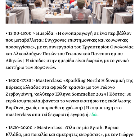
• 13:00-15:00 > Ημερίδα: «Η οινοπαραγωγή σε ένα περιβάλλον
που μεταβάλλεται: Σύγχρονες επιστημονικές και κοινωνικές
προσεγγίσεις», με τη συνεργασία του Εργαστηρίου Οινολογίας
και Αλκοολούχων Ποτών του Γεωπονικού Πανεπιστημίου
Αθηνών | Η είσοδος στην ημερίδα είναι δωρεάν, με το γενικό
εισιτήριο των ΒορΟινών.
• 16:00-17:30 > Masterclass: «Sparkling North! Η δυναμική της
Βόρειας Ελλάδας στα αφρώδη κρασιά» με τον Γιώργο
Ζερβογιάννη, καλύτερο Έλληνα Sommelier 2024 | Κόστος: 30
ευρώ (συμπεριλαμβάνεται το γενικό εισιτήριο της εκδήλωσης
ΒορΟινά, χωρίς επιπρόσθετη χρέωση) | Η συμμετοχή στο
masterclass απαιτεί ξεχωριστή εγγραφή
εδώ
.
• 18:30-20:00 > Masterclass: «Όλα σε μία Syrah! Βόρεια
Ελλάδα, μια ποικιλία και αμέτρητες εκφράσεις», με τον Γιώργο