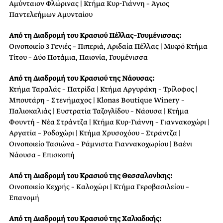
Αμύνταιον Φλώρινας | Κτήμα Κυρ-Γιάννη – Άγιος
Παντελεήμων Αμυνταίου
Από τη Διαδρομή του Κρασιού Πέλλας–Γουμένισσας:
Οινοποιείο 3 Γενιές – Πιπεριά, Αριδαία Πέλλας | Μικρό Κτήμα
Τίτου – Δύο Ποτάμια, Παιονία, Γουμένισσα
Από τη Διαδρομή του Κρασιού της Νάουσας:
Κτήμα Ταραλάς – Πατρίδα | Κτήμα Αργυράκη – Τρίλοφος |
Μπουτάρη – Στενήμαχος | Klonas Boutique Winery –
Παλιοκαλιάς | Ευστρατία Ταζογλίδου – Νάουσα | Κτήμα
Φουντή – Νέα Στράντζα | Κτήμα Κυρ-Γιάννη – Γιαννακοχώρι |
Αργατία – Ροδοχώρι | Κτήμα Χρυσοχόου – Στράντζα |
Οινοποιείο Τασιώνα – Ράμνιστα Γιαννακοχωρίου | Βαένι
Νάουσα – Επισκοπή
Από τη Διαδρομή του Κρασιού της Θεσσαλονίκης:
Οινοποιείο Κεχρής – Καλοχώρι | Κτήμα Γεροβασιλείου –
Επανομή
Από τη Διαδρομή του Κρασιού της Χαλκιδικής: