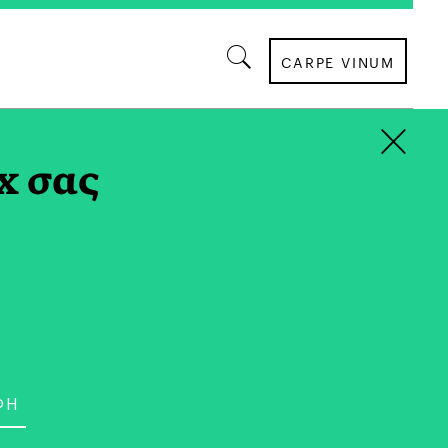
CARPE VINUM
×
x σας
ΚΟΙΝΩΝΙΑ
ογή για το Παρελθόν
υνη για τον Κυριάκο