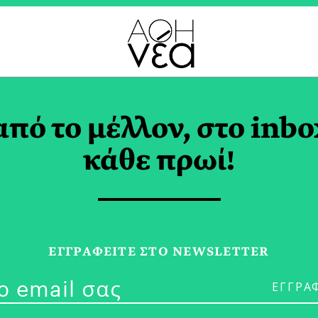
ΟΓΕΣ TAG
από το μέλλον, στο inbo
κάθε πρωί!
18/05/26
Γιατί μια Εκλ
ΕΓΓPΑΦΕΙΤΕ ΣΤΟ NEWSLETTER
Είναι Επικίνδ
Μητσοτάκη