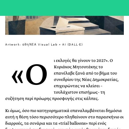
Artwork: αθηΝΕΑ Visual Lab × AI (DALL·E)
«Ο
ι εκλογές θα γίνουν το 2027». Ο
Κυριάκος Μητσοτάκης το
επανέλαβε ξανά από το βήμα του
συνεδρίου της Νέας Δημοκρατίας,
επιχειρώντας να κλείσει –
τουλάχιστον επισήμως– τη
συζήτηση περί πρόωρης προσφυγής στις κάλπες.
Κι όμως, όσο πιο κατηγορηματικά επαναλαμβάνεται δημόσια
αυτή η θέση τόσο περισσότερο πληθαίνουν στο παρασκήνιο οι
διαρροές, τα σενάρια και τα «trial balloons» περί ενός