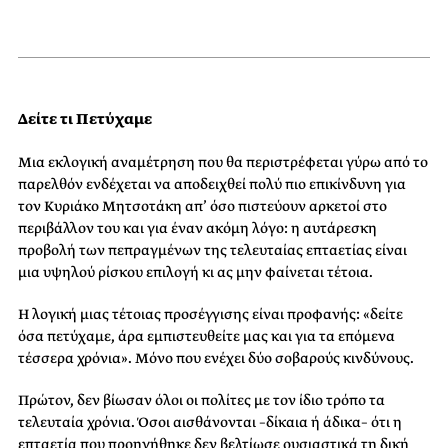
Δείτε τι Πετύχαμε
Mια εκλογική αναμέτρηση που θα περιστρέφεται γύρω από το
παρελθόν ενδέχεται να αποδειχθεί πολύ πιο επικίνδυνη για
τον Κυριάκο Μητσοτάκη απ’ όσο πιστεύουν αρκετοί στο
περιβάλλον του και για έναν ακόμη λόγο: η αυτάρεσκη
προβολή των πεπραγμένων της τελευταίας επταετίας είναι
μια υψηλού ρίσκου επιλογή κι ας μην φαίνεται τέτοια.
Η λογική μιας τέτοιας προσέγγισης είναι προφανής: «δείτε
όσα πετύχαμε, άρα εμπιστευθείτε μας και για τα επόμενα
τέσσερα χρόνια». Μόνο που ενέχει δύο σοβαρούς κινδύνους.
Πρώτον, δεν βίωσαν όλοι οι πολίτες με τον ίδιο τρόπο τα
τελευταία χρόνια. Όσοι αισθάνονται –δίκαια ή άδικα– ότι η
επταετία που προηγήθηκε δεν βελτίωσε ουσιαστικά τη δική