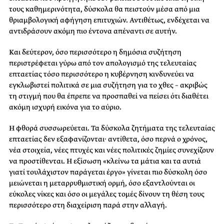
τους καθημερινότητα, δύσκολα θα πειστούν μέσα από μια
θριαμβολογική αφήγηση επιτυχιών. Αντιθέτως, ενδέχεται να
αντιδράσουν ακόμη πιο έντονα απέναντι σε αυτήν.
Και δεύτερον, όσο περισσότερο η δημόσια συζήτηση
περιστρέφεται γύρω από τον απολογισμό της τελευταίας
επταετίας τόσο περισσότερο η κυβέρνηση κινδυνεύει να
εγκλωβιστεί πολιτικά σε μια συζήτηση για το χθες – ακριβώς
τη στιγμή που θα έπρεπε να προσπαθεί να πείσει ότι διαθέτει
ακόμη ισχυρή εικόνα για το αύριο.
Η φθορά συσσωρεύεται. Τα δύσκολα ζητήματα της τελευταίας
επταετίας δεν εξαφανίζονται· αντίθετα, όσο περνά ο χρόνος,
νέα στοιχεία, νέες πτυχές και νέες πολιτικές ζημίες συνεχίζουν
να προστίθενται. Η εξίσωση «κλείνω τα μάτια και τα αυτιά
γιατί τουλάχιστον παράγεται έργο» γίνεται πιο δύσκολη όσο
μειώνεται η μεταρρυθμιστική ορμή, όσο εξαντλούνται οι
εύκολες νίκες και όσο οι μεγάλες τομές δίνουν τη θέση τους
περισσότερο στη διαχείριση παρά στην αλλαγή.