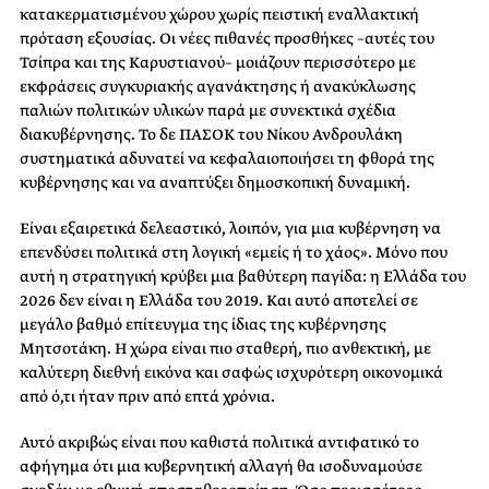
κατακερματισμένου χώρου χωρίς πειστική εναλλακτική
πρόταση εξουσίας. Οι νέες πιθανές προσθήκες –αυτές του
Τσίπρα και της Καρυστιανού– μοιάζουν περισσότερο με
εκφράσεις συγκυριακής αγανάκτησης ή ανακύκλωσης
παλιών πολιτικών υλικών παρά με συνεκτικά σχέδια
διακυβέρνησης. Το δε ΠΑΣΟΚ του Νίκου Ανδρουλάκη
συστηματικά αδυνατεί να κεφαλαιοποιήσει τη φθορά της
κυβέρνησης και να αναπτύξει δημοσκοπική δυναμική.
Είναι εξαιρετικά δελεαστικό, λοιπόν, για μια κυβέρνηση να
επενδύσει πολιτικά στη λογική «εμείς ή το χάος». Μόνο που
αυτή η στρατηγική κρύβει μια βαθύτερη παγίδα: η Ελλάδα του
2026 δεν είναι η Ελλάδα του 2019. Και αυτό αποτελεί σε
μεγάλο βαθμό επίτευγμα της ίδιας της κυβέρνησης
Μητσοτάκη. Η χώρα είναι πιο σταθερή, πιο ανθεκτική, με
καλύτερη διεθνή εικόνα και σαφώς ισχυρότερη οικονομικά
από ό,τι ήταν πριν από επτά χρόνια.
Αυτό ακριβώς είναι που καθιστά πολιτικά αντιφατικό το
αφήγημα ότι μια κυβερνητική αλλαγή θα ισοδυναμούσε