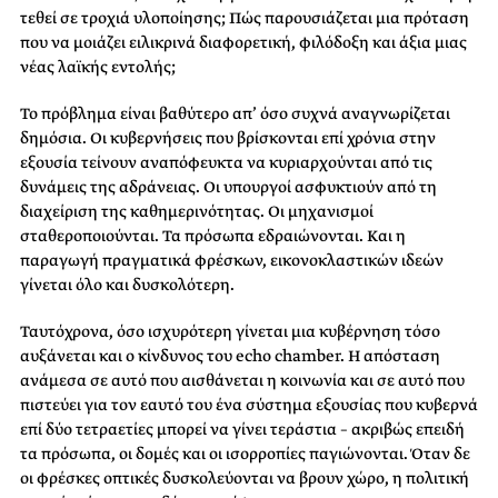
τεθεί σε τροχιά υλοποίησης; Πώς παρουσιάζεται μια πρόταση
που να μοιάζει ειλικρινά διαφορετική, φιλόδοξη και άξια μιας
νέας λαϊκής εντολής;
Το πρόβλημα είναι βαθύτερο απ’ όσο συχνά αναγνωρίζεται
δημόσια. Οι κυβερνήσεις που βρίσκονται επί χρόνια στην
εξουσία τείνουν αναπόφευκτα να κυριαρχούνται από τις
δυνάμεις της αδράνειας. Οι υπουργοί ασφυκτιούν από τη
διαχείριση της καθημερινότητας. Οι μηχανισμοί
σταθεροποιούνται. Τα πρόσωπα εδραιώνονται. Και η
παραγωγή πραγματικά φρέσκων, εικονοκλαστικών ιδεών
γίνεται όλο και δυσκολότερη.
Ταυτόχρονα, όσο ισχυρότερη γίνεται μια κυβέρνηση τόσο
αυξάνεται και ο κίνδυνος του echo chamber. Η απόσταση
ανάμεσα σε αυτό που αισθάνεται η κοινωνία και σε αυτό που
πιστεύει για τον εαυτό του ένα σύστημα εξουσίας που κυβερνά
επί δύο τετραετίες μπορεί να γίνει τεράστια – ακριβώς επειδή
τα πρόσωπα, οι δομές και οι ισορροπίες παγιώνονται. Όταν δε
οι φρέσκες οπτικές δυσκολεύονται να βρουν χώρο, η πολιτική