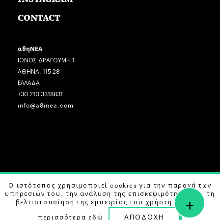
CONTACT
αθηΝΕΑ
ΙΩΝΟΣ ΔΡΑΓΟΥΜΗ 1
ΑΘΗΝΑ, 115 28
ΕΛΛΑΔΑ
+30 210 3318831
info@a8inea.com
COPYRIGHT © 2026 αθηΝΕΑ, ALL RIGHTS RESERVED.
Ο ιστότοπος χρησιμοποιεί cookies για την παροχή των
υπηρεσιών του, την ανάλυση της επισκεψιμότητας και τη
+
DESIGN BY
G DESIGN STUDIO
. DEVELOPED BY
B LABS
.
βελτιστοποίηση της εμπειρίας του χρήστη. Μάθετε
ΑΠΟΔΟΧΗ
περισσότερα
εδώ