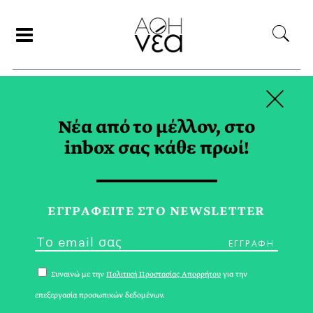
×
ΑΝΑΖΗΤΗΣΗ
Νέα από το μέλλον, στο
inbox σας κάθε πρωί!
ΚΡΑΣΙ TAG
ΕΓΓPΑΦΕΙΤΕ ΣΤΟ NEWSLETTER
Συναινώ με την
Πολιτική Προστασίας Απορρήτου
για την
επεξεργασία προσωπικών δεδομένων.