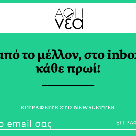
ΡΑ ΑΚΙΝΗΤΩΝ TAG
από το μέλλον, στο inbo
κάθε πρωί!
29/09/23
Value-Based R
ΕΓΓPΑΦΕΙΤΕ ΣΤΟ NEWSLETTER
Επηρεάζουν τ
Δημογραφικέ