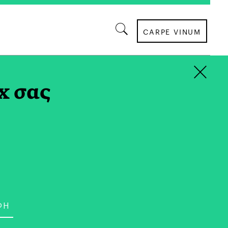
CARPE VINUM
×
x σας
ΟΙΚΟΝΟΜΙΑ
eal Estate | Πώς
ην Αγορά Ακινήτων οι
ς Αλλαγές