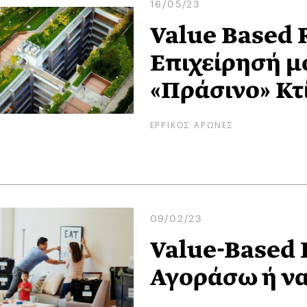
16/05/23
Value Based Re
Επιχείρησή μ
«Πράσινο» Κτί
ΕΡΡΙΚΟΣ ΑΡΩΝΕΣ
09/02/23
Value-Based R
Αγοράσω ή να