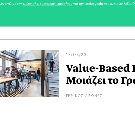
υναινώ με την
Πολιτική Προστασίας Απορρήτου
για την επεξεργασία προσωπικών δεδομέ
ΕΡΡΙΚΟΣ ΑΡΩΝΕΣ
17/07/23
Value-Based R
Μοιάζει το Γ
ΕΡΡΙΚΟΣ ΑΡΩΝΕΣ