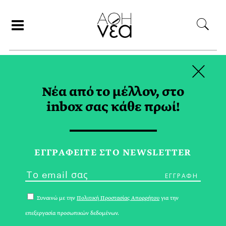
×
ΑΝΑΖΗΤΗΣΗ
Νέα από το μέλλον, στο
inbox σας κάθε πρωί!
CARPE VINUM TAG
ΕΓΓPΑΦΕΙΤΕ ΣΤΟ NEWSLETTER
Συναινώ με την
Πολιτική Προστασίας Απορρήτου
για την
επεξεργασία προσωπικών δεδομένων.