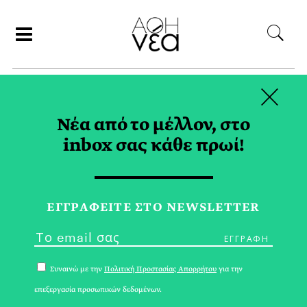
×
ΑΝΑΖΗΤΗΣΗ
Νέα από το μέλλον, στο
inbox σας κάθε πρωί!
CARPE VINUM TAG
ΕΓΓPΑΦΕΙΤΕ ΣΤΟ NEWSLETTER
Συναινώ με την
Πολιτική Προστασίας Απορρήτου
για την
επεξεργασία προσωπικών δεδομένων.