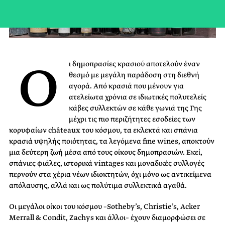
Ο
ι δημοπρασίες κρασιού αποτελούν έναν
θεσμό με μεγάλη παράδοση στη διεθνή
αγορά. Από κρασιά που μένουν για
ατελείωτα χρόνια σε ιδιωτικές πολυτελείς
κάβες συλλεκτών σε κάθε γωνιά της Γης
μέχρι τις πιο περιζήτητες εσοδείες των
κορυφαίων châteaux του κόσμου, τα εκλεκτά και σπάνια
κρασιά υψηλής ποιότητας, τα λεγόμενα fine wines, αποκτούν
μια δεύτερη ζωή μέσα από τους οίκους δημοπρασιών. Εκεί,
σπάνιες φιάλες, ιστορικά vintages και μοναδικές συλλογές
περνούν στα χέρια νέων ιδιοκτητών, όχι μόνο ως αντικείμενα
απόλαυσης, αλλά και ως πολύτιμα συλλεκτικά αγαθά.
Οι μεγάλοι οίκοι του κόσμου –Sotheby’s, Christie’s, Acker
Merrall & Condit, Zachys και άλλοι– έχουν διαμορφώσει σε