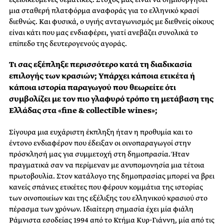
μια σταθερή πλατφόρμα αναφοράς για το ελληνικό κρασί
διεθνώς. Και φυσικά, ο υγιής ανταγωνισμός με διεθνείς οίκους
είναι κάτι που μας ενδιαφέρει, γιατί ανεβάζει συνολικά το
επίπεδο της δευτερογενούς αγοράς.
Τι σας εξέπληξε περισσότερο κατά τη διαδικασία
επιλογής των κρασιών; Υπάρχει κάποια ετικέτα ή
κάποια ιστορία παραγωγού που θεωρείτε ότι
συμβολίζει με τον πιο γλαφυρό τρόπο τη μετάβαση της
Ελλάδας στα «fine & collectible wines»;
Σίγουρα μια ευχάριστη έκπληξη ήταν η προθυμία και το
έντονο ενδιαφέρον που έδειξαν οι οινοπαραγωγοί στην
πρόσκλησή μας για συμμετοχή στη δημοπρασία. Ήταν
πραγματικά σαν να περίμεναν με ανυπομονησία μια τέτοια
πρωτοβουλία. Στον κατάλογο της δημοπρασίας μπορεί να βρει
κανείς σπάνιες ετικέτες που φέρουν κομμάτια της ιστορίας
των οινοποιείων και της εξέλιξης του ελληνικού κρασιού στο
πέρασμα των χρόνων. Ιδιαίτερη σημασία έχει μία φιάλη
Ράμνιστα εσοδείας 1994 από το Κτήμα Κυρ-Γιάννη, μία από τις