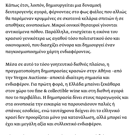
Κάπως έτσι, λοιπόν, δημιουργείται μια δυναμική
δευτερογενής αγορά, φέρνοντας στο φως φιάλες που αλλιώς
θα παρέμεναν κρυμμένες σε σκοτεινά κελάρια σπιτιών ή σε
αποθήκες οινοποιείων. Μικροί οινικοί θησαυροί γίνονται
αντικείμενα πόθου. Παράλληλα, ενισχύεται η εικόνα του
κρασιού γενικότερα ως αγαθού τόσο πολιτιστικού όσο και
οικονομικού, που διασχίζει σύνορα και δημιουργεί έναν
παγκοσμιοποιημένο χάρτη ενδιαφέροντος.
Μέσα σε αυτό το τόσο γοητευτικό διεθνές πλαίσιο, η
πραγματοποίηση δημοπρασίας κρασιών στην Αθήνα –από
την Vergos Auctions– αποκτά ιδιαίτερη σημασία και
ενδιαφέρον. Για πρώτη φορά, η Ελλάδα μπαίνει ξεκάθαρα
στον χώρο του fine & collectible wine και στη διεθνή αγορά
που το περιβάλλει. Η δημοπρασία δίνει στους παραγωγούς και
στα οινοποιεία την ευκαιρία να παρουσιάσουν παλιές ή
σπάνιες εσοδείες, ενώ ταυτόχρονα δείχνει ότι το ελληνικό
κρασί δεν προορίζεται μόνο για κατανάλωση, αλλά μπορεί να
έχει και μεγάλη αξία και συλλεκτικό ενδιαφέρον.