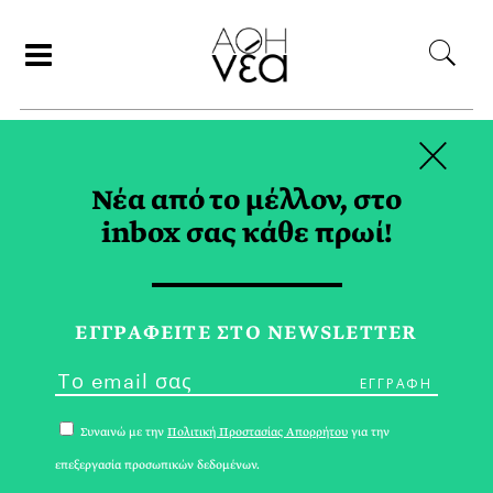
×
ΑΝΑΖΗΤΗΣΗ
Νέα από το μέλλον, στο
inbox σας κάθε πρωί!
EDITORIAL TAG
ΕΓΓPΑΦΕΙΤΕ ΣΤΟ NEWSLETTER
Συναινώ με την
Πολιτική Προστασίας Απορρήτου
για την
επεξεργασία προσωπικών δεδομένων.