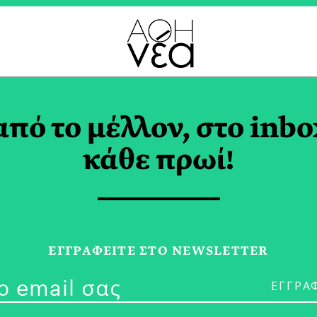
ΠΡΟΣΩΠΗΣΗ TAG
από το μέλλον, στο inbo
κάθε πρωί!
05/10/19
ΕΓΓPΑΦΕΙΤΕ ΣΤΟ NEWSLETTER
“She Should 
ΜΑΙΗ ΖΑΝΝΗ