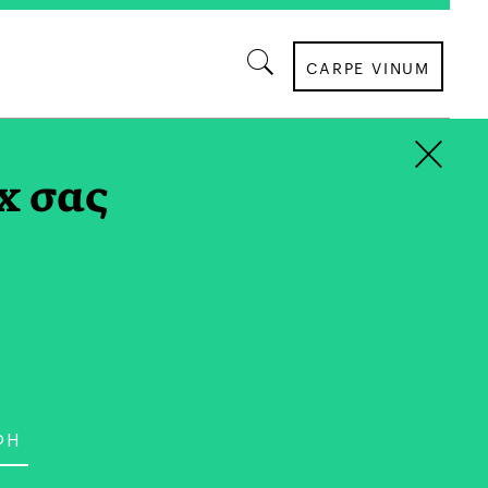
CARPE VINUM
×
x σας
ΟΙΚΟΓΕΝΕΙΑ
Run, Right?”