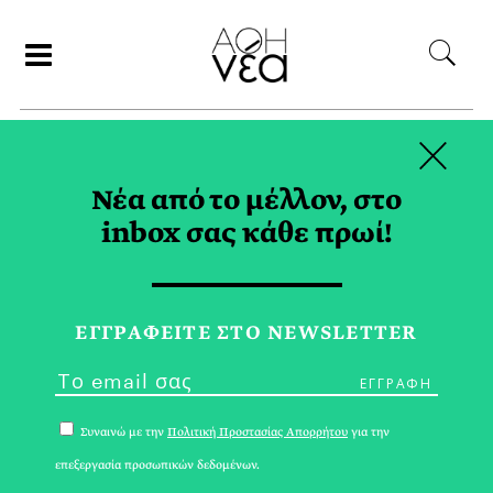
×
ΑΝΑΖΗΤΗΣΗ
Νέα από το μέλλον, στο
inbox σας κάθε πρωί!
ΜΑΙΟΣ 2018
ΕΓΓPΑΦΕΙΤΕ ΣΤΟ NEWSLETTER
Συναινώ με την
Πολιτική Προστασίας Απορρήτου
για την
επεξεργασία προσωπικών δεδομένων.