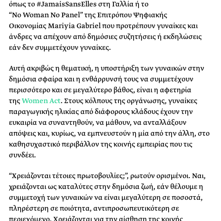
όπως το #JamaisSansElles στη Γαλλία ή το
“No Woman No Panel” της Επιτρόπου Ψηφιακής
Οικονομίας Mariyia Gabriel που προτρέπουν γυναίκες και
άνδρες να απέχουν από δημόσιες συζητήσεις ή εκδηλώσεις
εάν δεν συμμετέχουν γυναίκες.
Αυτή ακριβώς η θεματική, η υποστήριξη των γυναικών στην
δημόσια σφαίρα και η ενθάρρυνσή τους να συμμετέχουν
περισσότερο και σε μεγαλύτερο βάθος, είναι η αφετηρία
της
Women Act
. Στους κόλπους της οργάνωσης, γυναίκες
παραγωγικής ηλικίας από διάφορους κλάδους έχουν την
ευκαιρία να συναντηθούν, να μάθουν, να ανταλλάξουν
απόψεις και, κυρίως, να εμπνευστούν η μία από την άλλη, στο
καθησυχαστικό περιβάλλον της κοινής εμπειρίας που τις
συνδέει.
“Χρειάζονται τέτοιες πρωτοβουλίες;”, ρωτούν ορισμένοι. Ναι,
χρειάζονται ως καταλύτες στην δημόσια ζωή, εάν θέλουμε η
συμμετοχή των γυναικών να είναι μεγαλύτερη σε ποσοστά,
πληρέστερη σε ποιότητα, αντιπροσωπευτικότερη σε
περιεχόμενο. Χρειάζονται για την αίσθηση της κοινής