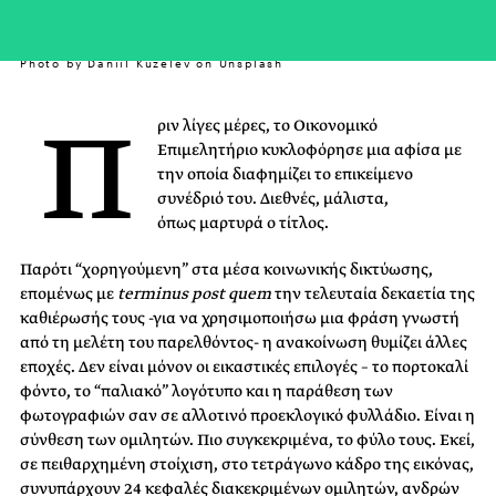
Photo by Daniil Kuželev on Unsplash
Π
ριν λίγες μέρες, το Οικονομικό
Επιμελητήριο κυκλοφόρησε μια αφίσα με
την οποία διαφημίζει το επικείμενο
συνέδριό του. Διεθνές, μάλιστα,
όπως μαρτυρά ο τίτλος.
Παρότι “χορηγούμενη” στα μέσα κοινωνικής δικτύωσης,
επομένως με
terminus post quem
την τελευταία δεκαετία της
καθιέρωσής τους -για να χρησιμοποιήσω μια φράση γνωστή
από τη μελέτη του παρελθόντος- η ανακοίνωση θυμίζει άλλες
εποχές. Δεν είναι μόνον οι εικαστικές επιλογές – το πορτοκαλί
φόντο, το “παλιακό” λογότυπο και η παράθεση των
φωτογραφιών σαν σε αλλοτινό προεκλογικό φυλλάδιο. Είναι η
σύνθεση των ομιλητών. Πιο συγκεκριμένα, το φύλο τους. Εκεί,
σε πειθαρχημένη στοίχιση, στο τετράγωνο κάδρο της εικόνας,
συνυπάρχουν 24 κεφαλές διακεκριμένων ομιλητών, ανδρών