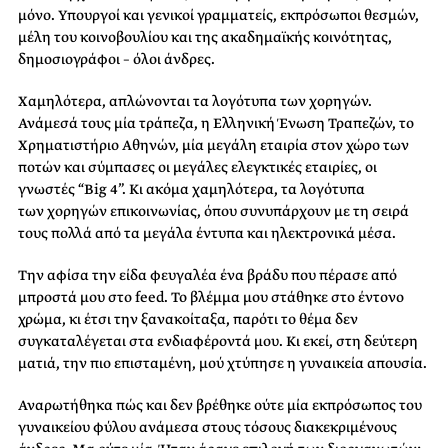
μόνο. Υπουργοί και γενικοί γραμματείς, εκπρόσωποι θεσμών,
μέλη του κοινοβουλίου και της ακαδημαϊκής κοινότητας,
δημοσιογράφοι – όλοι άνδρες.
Χαμηλότερα, απλώνονται τα λογότυπα των χορηγών.
Ανάμεσά τους μία τράπεζα, η Ελληνική Ένωση Τραπεζών, το
Χρηματιστήριο Αθηνών, μία μεγάλη εταιρία στον χώρο των
ποτών και σύμπασες οι μεγάλες ελεγκτικές εταιρίες, οι
γνωστές “Big 4”. Κι ακόμα χαμηλότερα, τα λογότυπα
των χορηγών επικοινωνίας, όπου συνυπάρχουν με τη σειρά
τους πολλά από τα μεγάλα έντυπα και ηλεκτρονικά μέσα.
Την αφίσα την είδα φευγαλέα ένα βράδυ που πέρασε από
μπροστά μου στο feed. Το βλέμμα μου στάθηκε στο έντονο
χρώμα, κι έτσι την ξανακοίταξα, παρότι το θέμα δεν
συγκαταλέγεται στα ενδιαφέροντά μου. Κι εκεί, στη δεύτερη
ματιά, την πιο επισταμένη, μού χτύπησε η γυναικεία απουσία.
Αναρωτήθηκα πώς και δεν βρέθηκε ούτε μία εκπρόσωπος του
γυναικείου φύλου ανάμεσα στους τόσους διακεκριμένους