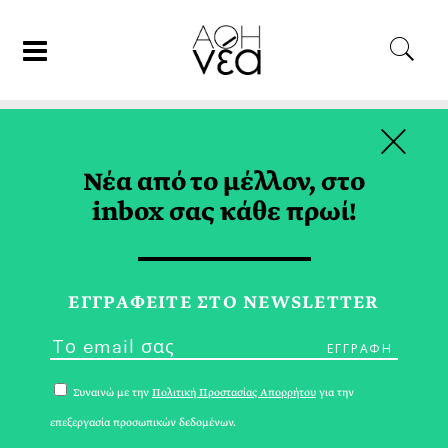
×
26/05/18
ΨΥΧΟΛΟΓΙΑ
Νέα από το μέλλον, στο
Μα Ούτε Μία Γυναίκα
inbox σας κάθε πρωί!
ΑΓΓΕΛΙΚΗ ΚΟΣΜΟΠΟΥΛΟΥ
ΕΓΓPΑΦΕΙΤΕ ΣΤΟ NEWSLETTER
Συναινώ με την
Πολιτική Προστασίας Απορρήτου
για την
επεξεργασία προσωπικών δεδομένων.