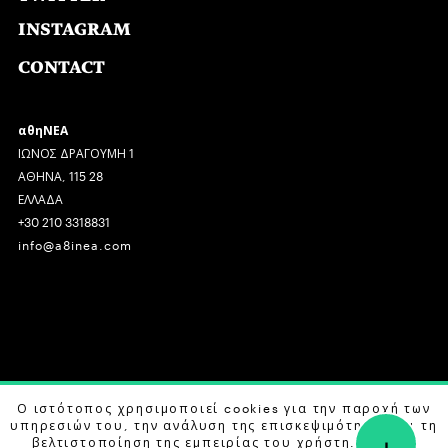
INSTAGRAM
CONTACT
αθηΝΕΑ
ΙΩΝΟΣ ΔΡΑΓΟΥΜΗ 1
ΑΘΗΝΑ, 115 28
ΕΛΛΑΔΑ
+30 210 3318831
info@a8inea.com
COPYRIGHT © 2026 αθηΝΕΑ, ALL RIGHTS RESERVED.
Ο ιστότοπος χρησιμοποιεί cookies για την παροχή των
υπηρεσιών του, την ανάλυση της επισκεψιμότητας και τη
+
DESIGN BY
G DESIGN STUDIO
. DEVELOPED BY
B LABS
.
βελτιστοποίηση της εμπειρίας του χρήστη. Μάθετε