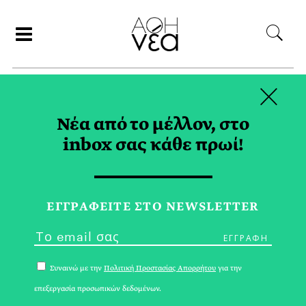
×
ΑΝΑΖΗΤΗΣΗ
Νέα από το μέλλον, στο
inbox σας κάθε πρωί!
ΕΡΕΥΝΕΣ TAG
ΕΓΓPΑΦΕΙΤΕ ΣΤΟ NEWSLETTER
Συναινώ με την
Πολιτική Προστασίας Απορρήτου
για την
επεξεργασία προσωπικών δεδομένων.