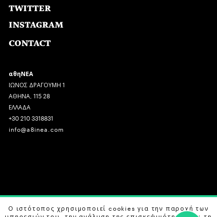
TWITTER
INSTAGRAM
CONTACT
αθηΝΕΑ
ΙΩΝΟΣ ΔΡΑΓΟΥΜΗ 1
ΑΘΗΝΑ, 115 28
ΕΛΛΑΔΑ
+30 210 3318831
info@a8inea.com
COPYRIGHT © 2026 αθηΝΕΑ, ALL RIGHTS RESERVED.
Ο ιστότοπος χρησιμοποιεί cookies για την παροχή των
υπηρεσιών του, την ανάλυση της επισκεψιμότητας και τη