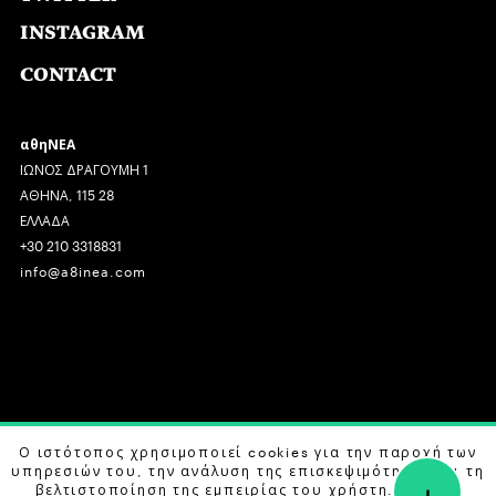
INSTAGRAM
CONTACT
αθηΝΕΑ
ΙΩΝΟΣ ΔΡΑΓΟΥΜΗ 1
ΑΘΗΝΑ, 115 28
ΕΛΛΑΔΑ
+30 210 3318831
info@a8inea.com
COPYRIGHT © 2026 αθηΝΕΑ, ALL RIGHTS RESERVED.
Ο ιστότοπος χρησιμοποιεί cookies για την παροχή των
υπηρεσιών του, την ανάλυση της επισκεψιμότητας και τη
+
DESIGN BY
G DESIGN STUDIO
. DEVELOPED BY
B LABS
.
βελτιστοποίηση της εμπειρίας του χρήστη. Μάθετε