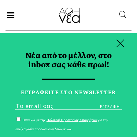
×
ΑΝΑΖΗΤΗΣΗ
Νέα από το μέλλον, στο
inbox σας κάθε πρωί!
INTERVIEW TAG
ΕΓΓPΑΦΕΙΤΕ ΣΤΟ NEWSLETTER
Συναινώ με την
Πολιτική Προστασίας Απορρήτου
για την
επεξεργασία προσωπικών δεδομένων.