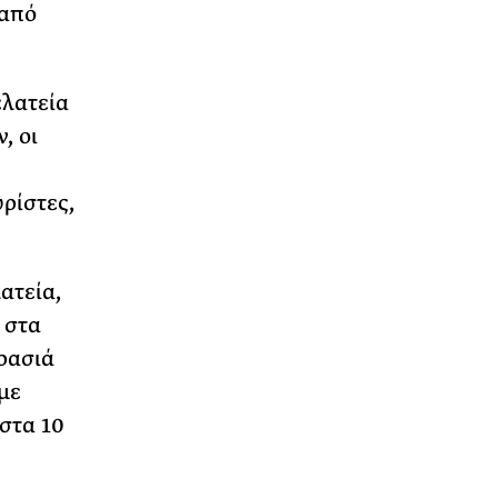
 από
ελατεία
, οι
ρίστες,
ατεία,
 στα
ρασιά
με
 στα 10