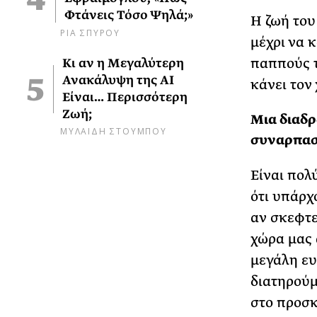
Φτάνεις Τόσο Ψηλά;»
Η ζωή του
ΡΙΑ ΣΠΥΡΟΥ
μέχρι να κ
παππούς τ
Κι αν η Μεγαλύτερη
Ανακάλυψη της AI
κάνει τον 
Είναι… Περισσότερη
Ζωή;
Μια διαδρ
ΜΥΛΑΙΔΗ ΣΤΟΥΜΠΟΥ
συναρπαστ
Είναι πολ
ότι υπάρχ
αν σκεφτεί
χώρα μας 
μεγάλη ευ
διατηρούμ
στο προσκ