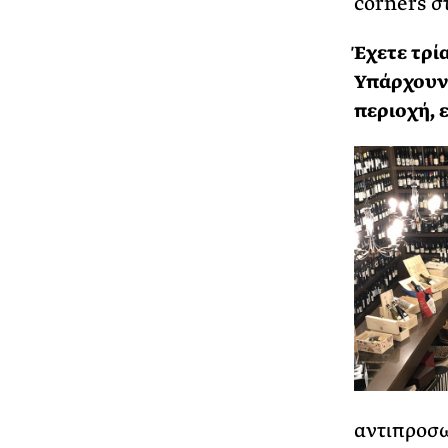
corners σ
Έχετε τρί
Υπάρχουν 
περιοχή, 
αντιπροσω