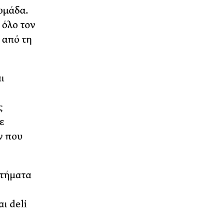
ομάδα.
 όλο τον
 από τη
ι
ς
ε
ν που
στήματα
ι deli