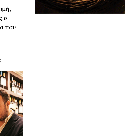
ομή,
ς ο
ία που
;