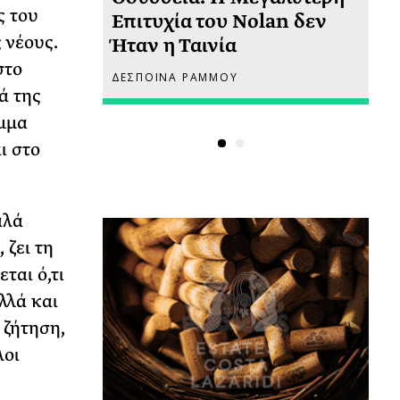
ς του
 πριν
Επιτυχία του Nolan δεν
Φω
 νέους.
Ήταν η Ταινία
Ακ
στο
ΔΕΣΠΟΙΝΑ ΡΑΜΜΟΥ
ΡΙ
ά της
έμμα
ι στο
αλά
 ζει τη
ται ό,τι
λλά και
 ζήτηση,
λοι