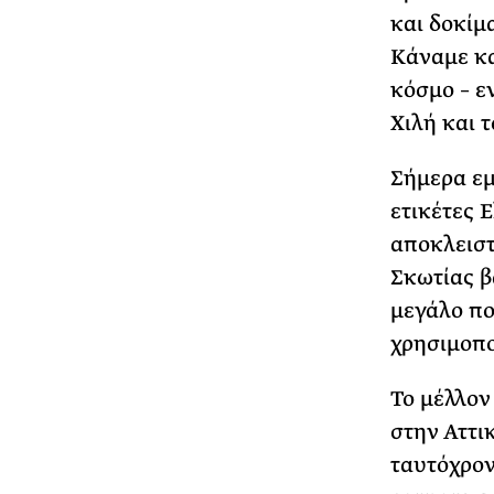
και δοκίμ
Κάναμε κα
κόσμο – ε
Χιλή και 
Σήμερα εμ
ετικέτες 
αποκλειστ
Σκωτίας β
μεγάλο πο
χρησιμοπο
Το μέλλον
στην Αττι
ταυτόχρον