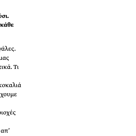
σι.
 κάθε
γάλες.
μας
ικά. Τι
κοκαλιά
έχουμε
ριοχές
 απ’