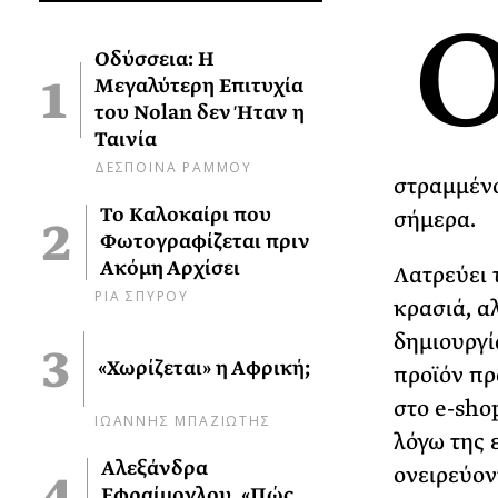
Οδύσσεια: Η
Μεγαλύτερη Επιτυχία
του Nolan δεν Ήταν η
Ταινία
ΔΕΣΠΟΙΝΑ ΡΑΜΜΟΥ
στραμμένο
Το Καλοκαίρι που
σήμερα.
Φωτογραφίζεται πριν
Ακόμη Αρχίσει
Λατρεύει τ
ΡΙΑ ΣΠΥΡΟΥ
κρασιά, α
δημιουργί
«Χωρίζεται» η Αφρική;
προϊόν πρ
στο e-sho
ΙΩΑΝΝΗΣ ΜΠΑΖΙΩΤΗΣ
λόγω της 
Αλεξάνδρα
ονειρεύον
Εφραίμογλου, «Πώς