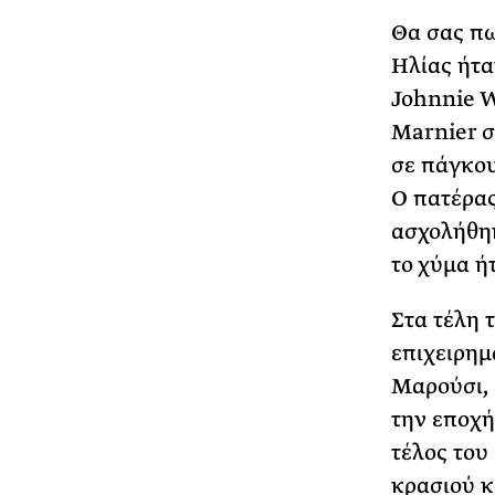
Θα σας πω
Ηλίας ήτα
Johnnie W
Marnier σ
σε πάγκου
Ο πατέρας
ασχολήθηκ
το χύμα ή
Στα τέλη 
επιχειρημ
Μαρούσι, 
την εποχή
τέλος του
κρασιού κ