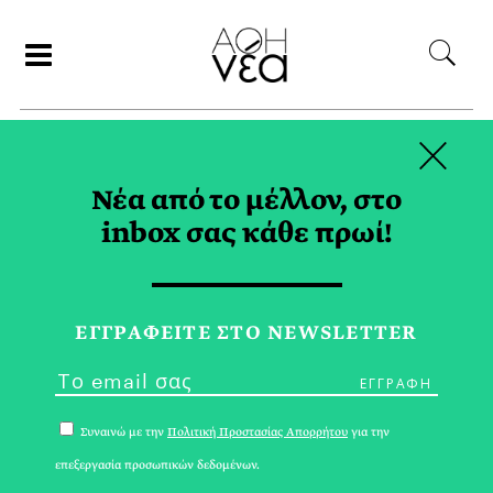
×
ΑΝΑΖΗΤΗΣΗ
Νέα από το μέλλον, στο
inbox σας κάθε πρωί!
ΙΡΛΑΝΔΙΑ TAG
ΕΓΓPΑΦΕΙΤΕ ΣΤΟ NEWSLETTER
Συναινώ με την
Πολιτική Προστασίας Απορρήτου
για την
επεξεργασία προσωπικών δεδομένων.