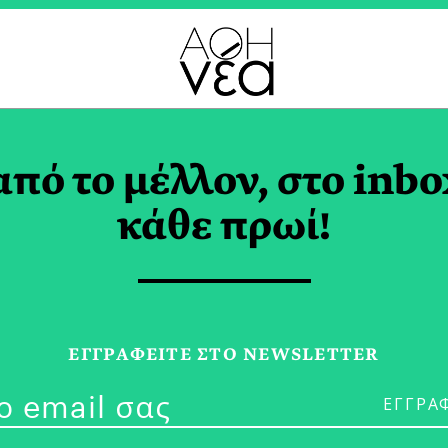
ΔΕΙΟ TAG
από το μέλλον, στο inbo
κάθε πρωί!
19/09/25
Φθινοπωρινές
ΕΓΓPΑΦΕΙΤΕ ΣΤΟ NEWSLETTER
Μουσική Μέχρ
Ηρώδειο!