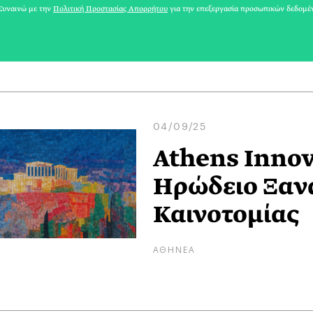
υναινώ με την
Πολιτική Προστασίας Απορρήτου
για την επεξεργασία προσωπικών δεδομέ
ΜΑΡΙΑ ΣΠΑΝΟΥΔΑΚΗ
04/09/25
Athens Innov
Ηρώδειο Ξανά
Καινοτομίας
ΑΘΗΝΕΑ