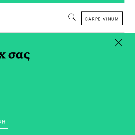
CARPE VINUM
×
x σας
ΠΟΛΙΤΙΣΜΟΣ
 Συναυλίες 2025 |
ι να Σβήσει… το