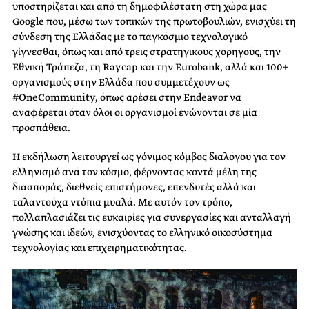
υποστηρίζεται και από τη δημοφιλέστατη στη χώρα μας
Google που, μέσω των τοπικών της πρωτοβουλιών, ενισχύει τη
σύνδεση της Ελλάδας με το παγκόσμιο τεχνολογικό
γίγνεσθαι, όπως και από τρεις στρατηγικούς χορηγούς, την
Εθνική Τράπεζα, τη Raycap και την Eurobank, αλλά και 100+
οργανισμούς στην Ελλάδα που συμμετέχουν ως
#OneCommunity, όπως αρέσει στην Endeavor να
αναφέρεται όταν όλοι οι οργανισμοί ενώνονται σε μία
προσπάθεια.
Η εκδήλωση λειτουργεί ως γόνιμος κόμβος διαλόγου για τον
ελληνισμό ανά τον κόσμο, φέρνοντας κοντά μέλη της
διασποράς, διεθνείς επιστήμονες, επενδυτές αλλά και
ταλαντούχα ντόπια μυαλά. Με αυτόν τον τρόπο,
πολλαπλασιάζει τις ευκαιρίες για συνεργασίες και ανταλλαγή
γνώσης και ιδεών, ενισχύοντας το ελληνικό οικοσύστημα
τεχνολογίας και επιχειρηματικότητας.