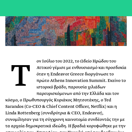
Τ
ον Ιούλιο του 2022, το Ωδείο Ηρώδου του
Αττικού γέμισε με ενθουσιασμό και προσδοκία
όταν η Endeavor Greece διοργάνωσε το
πρώτο Athens Innovation Summit. Εκείνο το
ιστορικό βράδυ, παρουσία χιλιάδων
παρευρισκόμενων από την Ελλάδα και τον
κόσμο, ο Πρωθυπουργός Κυριάκος Μητσοτάκης, ο Ted
Sarandos (Co-CEO & Chief Content Officer, Netflix) και η
Linda Rottenberg (συνιδρύτρια & CEO, Endeavor),
συνομίλησαν για τη σύγχρονη καινοτομία συνδέοντάς την με
τα αρχαία δημοκρατικά ιδεώδη. Η βραδιά κορυφώθηκε με την