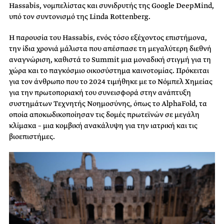
Hassabis, νομπελίστας και συνιδρυτής της Google DeepMind,
υπό τον συντονισμό της Linda Rottenberg.
Η παρουσία του Hassabis, ενός τόσο εξέχοντος επιστήμονα,
την ίδια χρονιά μάλιστα που απέσπασε τη μεγαλύτερη διεθνή
αναγνώριση, καθιστά το Summit μια μοναδική στιγμή για τη
χώρα και το παγκόσμιο οικοσύστημα καινοτομίας. Πρόκειται
για τον άνθρωπο που το 2024 τιμήθηκε με το Νόμπελ Χημείας
για την πρωτοποριακή του συνεισφορά στην ανάπτυξη
συστημάτων Τεχνητής Νοημοσύνης, όπως το AlphaFold, τα
οποία αποκωδικοποίησαν τις δομές πρωτεϊνών σε μεγάλη
κλίμακα – μια κομβική ανακάλυψη για την ιατρική και τις
βιοεπιστήμες.