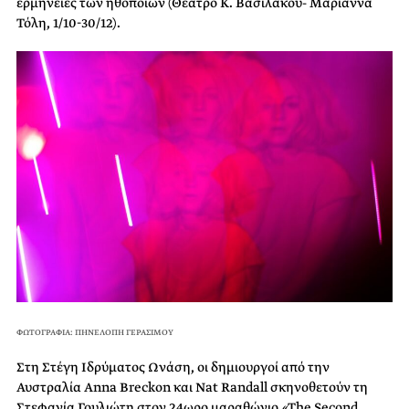
ερμηνείες των ηθοποιών (Θέατρο Κ. Βασιλάκου- Μαριάννα
Τόλη, 1/10-30/12).
ΦΩΤΟΓΡΑΦΙΑ: ΠΗΝΕΛΟΠΗ ΓΕΡΑΣΙΜΟΥ
Στη Στέγη Ιδρύματος Ωνάση, οι δημιουργοί από την
Αυστραλία Anna Breckon και Nat Randall σκηνοθετούν τη
Στεφανία Γουλιώτη στον 24ωρο μαραθώνιο
«
The Second