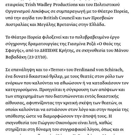
εταιρείας Trish Wadley Productions και του Πολιτιστικού
Οργανισμού Λυκόφως σε συμπαραγωγή με το Θέατρο Πορεία,
υπό την αιγίδα του British Council και των Πρεσβειών
Αυστραλίας και Μεγάλης Βρετανίας στην Ελλάδα.
Το Θέατρο Πορεία φιλοξενεί και το πολυβραβευμένο έργο
σύγχρονης δραματουργίας της Γιασμίνα Ρεζά «Ο Θεός της
Σφαγής
»
, από το ΔΗΠΕΘΕ Κρήτης, σε σκηνοθεσία του Μάνου
Βαβαδάκη (23-27/10).
Σε επανάληψη και το «Terror
»
του Ferdinand von Schirach,
ένα δυνατό δικαστικό θρίλερ, με τους θεατές στον ρόλο των
ενόρκων που καλούνται να αθωώσουν ή να καταδικάσουν τον
κατηγορούμενο. Προηγείται η σύγκρουση των απόψεων και
των επιχειρημάτων που διατυπώνονται εντός δικαστικής
αίθουσας, αφυπνίζοντας την κριτική σκέψη των θεατών, οι
οποίοι καλούνται να εστιάσουν στον λόγο και στην πορεία της
υπόθεσης ώστε να διαμορφώσουν την άποψή τους. Η
σκηνοθεσία του Γιώργου Οικονόμου είναι λιτή, καθώς
στηρίζεται στη δύναμη του συγγραφικού λόγου, όπως και οι