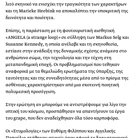
λιτό σκηνικό να ενισχύει την τραγικότητα των χαρακτήρων
και τη Marieke Heebink να αποκαλύπτει την υποκριτική της
δεινότητα και ποιότητα.
Επίσης, η παράσταση με τη φουτουριστική αισθητική
«ANGELA (a strange loop)
»
σε σύλληψη των Markus Selg και
Susanne Kennedy, η οποία ανέλαβε και τη σκηνοθεσία,
εστίασε στην ανάδειξη της δυναμικής σχέσης ανάμεσα στο
ανθρώπινο σώμα, την τεχνολογία και την τέχνη στη
μεταπανδημική εποχή. Οι προβληματισμοί που τεθηκαν
αναφορικά με τα θεμελιώδη ερωτήματα της ύπαρξης, της
ταυτότητας και της συνειδητότητας μέσα από το πρίσμα της
ασθένειας χαρακτηρίστηκαν από μια σκοτεινή ποιητική
πολυμεσική προσέγγιση.
Στην ερώτηση αν μπορούμε να αντιστρέψουμε για λίγο την
οπτική του κόσμου, προσπάθησαν να απαντήσουν τα έργα
του grape, που δεν αναδείχθηκαν όλα τόσο καρποφόρα.
Οι «Ετυμολογίες
»
των Ευθύμη Φιλίππου και Αγγελικής
Παπούλια στάθηκαν ατυχείς όσον αφορά το δραματουργικό