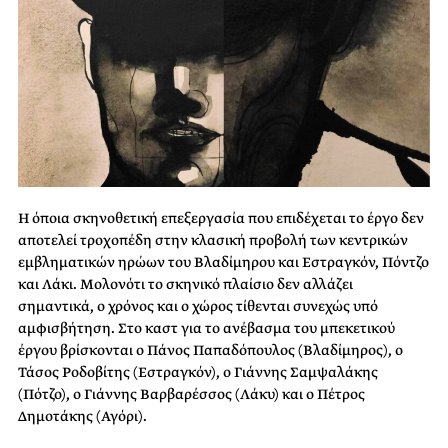
Η όποια σκηνοθετική επεξεργασία που επιδέχεται το έργο δεν
αποτελεί τροχοπέδη στην κλασική προβολή των κεντρικών
εμβληματικών ηρώων του Βλαδίμηρου και Εστραγκόν, Πόντζο
και Λάκι. Μολονότι το σκηνικό πλαίσιο δεν αλλάζει
σημαντικά, ο χρόνος και ο χώρος τίθενται συνεχώς υπό
αμφισβήτηση. Στο καστ για το ανέβασμα του μπεκετικού
έργου βρίσκονται ο Πάνος Παπαδόπουλος (Βλαδίμηρος), ο
Τάσος Ροδοβίτης (Εστραγκόν), ο Γιάννης Σαμψαλάκης
(Πότζο), ο Γιάννης Βαρβαρέσσος (Λάκυ) και ο Πέτρος
Δημοτάκης (Αγόρι).