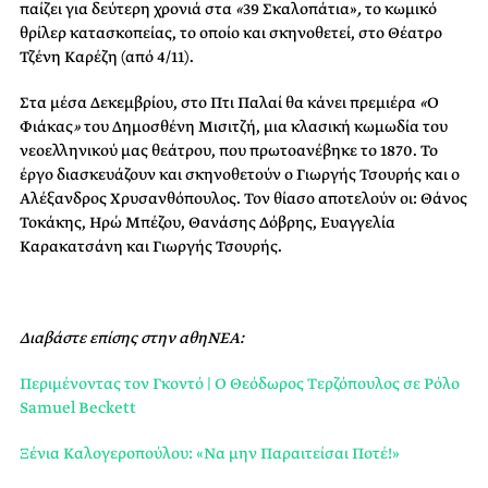
παίζει για δεύτερη χρονιά στα
«
39 Σκαλοπάτια»
,
το κωμικό
θρίλερ κατασκοπείας, το οποίο και σκηνοθετεί, στο Θέατρο
Τζένη Καρέζη (από 4/11).
Στα μέσα Δεκεμβρίου, στο Πτι Παλαί θα κάνει πρεμιέρα
«
Ο
Φιάκας
»
του Δημοσθένη Μισιτζή, μια κλασική κωμωδία του
νεοελληνικού μας θεάτρου, που πρωτοανέβηκε το 1870. Το
έργο διασκευάζουν και σκηνοθετούν ο Γιωργής Τσουρής και ο
Αλέξανδρος Χρυσανθόπουλος. Τον θίασο αποτελούν οι: Θάνος
Τοκάκης, Ηρώ Μπέζου, Θανάσης Δόβρης, Ευαγγελία
Καρακατσάνη και Γιωργής Τσουρής.
Διαβάστε επίσης στην αθηΝΕΑ:
Περιμένοντας τον Γκοντό | O Θεόδωρος Τερζόπουλος σε Ρόλο
Samuel Beckett
Ξένια Καλογεροπούλου: «Να μην Παραιτείσαι Ποτέ!»