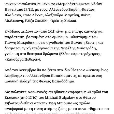
κοινωνικοπολιτικό κείμενο, το «Μεμοράντουμ
»
του Václav
Havel (από 14/11), με τους: Αλέξανδρο Βάρθη, Θανάση
Βλαβιανό, Τάσο Λέκκα, Αλεξάνδρα Μαρτίνη, Φάνη
Μιλλεούνη, Ελίζα Σκολίδη, Ορέστη Χαλκιά.
Ο
«Ήλιος με Δόντια» (από 2/11) είναι μια επίσης καινούργια
παράσταση, βασισμένη στο ομώνυμο μυθιστόρημα του
Γιάννη Μακριδάκη, σε σκηνοθεσία του Θανάση Ζερίτη και
δραματουργική επεξεργασία της Νεφέλης Μαϊστράλη,
γνώριμη στα θεατρικά δρώμενα (βλέπε «Αριστερόχειρες»,
«Κακούργα Πεθερά»).
Από τον Δεκέμβριο θα παίζεται στο ίδιο θέατρο ο
«
Ξεπεσμένος
Δερβίσης
»
του Αλέξανδρου Παπαδιαμάντη, σε πρωτότυπη
μουσική εκδοχή της Φένιας Παπαδόδημα.
Με πολιτικές, κοινωνικές και ηθικές αναφορές, η «Καρδιά του
Σκύλου
» (
από 17/10) του Mikhail Bulgakov στο Θέατρο
Κιβωτός ιδώθηκε από την Έφη Μπίρμπα ως σχόλιο
αναφορικά με τη φύση ατόμου, ζώου, με τα συναισθήματα και