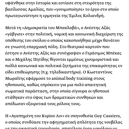
υφάνθηκε στην Ιστορία και εστίασε στη στειρότητα της
βασίλισσας Αμαλίας, που «γονιμοποίησε» το έργο στο οποίο
πρωταγωνίστησε η ερμηνεία της Έμιλυς Κολιανδρή.
Μετά τη «Δημοκρατία του Μπακλαβά
»
, ο Ανέστης Αζάς
«γάβγισε» στην πολιτική, νομική και κοινωνική διαχείριση της
υπόθεσης του σκύλου ο οποίος κακοποιήθηκε μέχρι θανάτου
σε γνωστή επαρχιακή πόλη. Στο θεατρικό καρτούν που
έστησε ο Ανέστης Αζάς και συνέγραψαν ο Γεράσιμος Μπέκας
και ο Μιχάλης Πητίδης θίγονται εμμέσως χιουμοριστικά και
πολλά κοινωνικά και πολιτικά ζητήματα της επικαιρότητας εν
είδει επιθεώρησης (π.χ. τηλεδικαστήριο). Ο Κωσταντίνος
Μωραΐτης εφάρμοσε το animal body training στους
ηθοποιούς, καθώς επρόκειτο για μια πολύ απαιτητική
σωματικά παράσταση, στην οποία σίγουρα οι ηθοποιοί
στάθηκαν στο ύψος των δραματικών συνθηκών και
απέδωσαν εξαιρετικά τους ρόλους τους.
Η «Αγαπημένη του Κυρίου Λιν
»
σε σκηνοθεσία Guy Cassiers,
ο οποίος συνδύασε την αφηγηματική απλότητα της νουβέλας
με την εικαστική τεχνολογία, αποτέλεσε έναν μονόλογο με