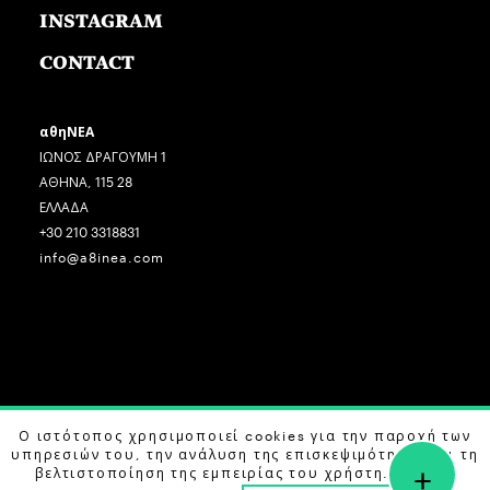
INSTAGRAM
CONTACT
αθηΝΕΑ
ΙΩΝΟΣ ΔΡΑΓΟΥΜΗ 1
ΑΘΗΝΑ, 115 28
ΕΛΛΑΔΑ
+30 210 3318831
info@a8inea.com
Ο ιστότοπος χρησιμοποιεί cookies για την παροχή των
COPYRIGHT © 2026 αθηΝΕΑ, ALL RIGHTS RESERVED.
υπηρεσιών του, την ανάλυση της επισκεψιμότητας και τη
+
DESIGN BY
G DESIGN STUDIO
. DEVELOPED BY
B LABS
.
βελτιστοποίηση της εμπειρίας του χρήστη. Μάθετε