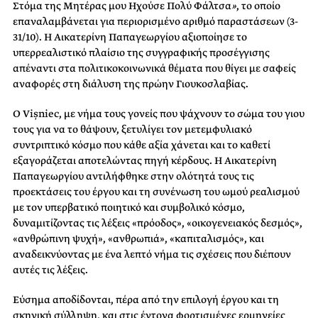
Στόμα της Μητέρας μου Ηχούσε Πολύ Φάλτσα
»
, το οποίο
επαναλαμβάνεται για περιορισμένο αριθμό παραστάσεων (3-
31/10). Η Αικατερίνη Παπαγεωργίου αξιοποίησε το
υπερρεαλιστικό πλαίσιο της συγγραφικής προσέγγισης
απέναντι στα πολιτικοκοινωνικά θέματα που θίγει με σαφείς
αναφορές στη διάλυση της πρώην Γιουκοσλαβίας.
Ο Vișniec, με νήμα τους γονείς που ψάχνουν το σώμα του γιου
τους για να το θάψουν, ξετυλίγει τον μετεμφυλιακό
συντριπτικό κόσμο που κάθε αξία χάνεται και το καθετί
εξαγοράζεται αποτελώντας πηγή κέρδους. Η Αικατερίνη
Παπαγεωργίου αντιλήφθηκε στην ολότητά τους τις
προεκτάσεις του έργου και τη συνένωση του ωμού ρεαλισμού
με τον υπερβατικό ποιητικό και συμβολικό κόσμο,
δυναμιτίζοντας τις λέξεις «πρόοδος», «οικογενειακός δεσμός»,
«ανθρώπινη ψυχή», «ανθρωπιά», «καπιταλισμός», και
αναδεικνύοντας με ένα λεπτό νήμα τις σχέσεις που διέπουν
αυτές τις λέξεις.
Εύσημα αποδίδονται, πέρα από την επιλογή έργου και τη
σκηνική σύλληψη, και στις έντονα φορτισμένες ερμηνείες