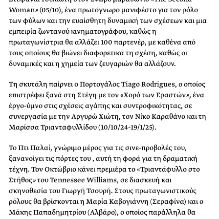
Woman
»
(05/10), ένα πρωτόγνωρο μανιφέστο για τον ρόλο
των φύλων και την ευαίσθητη δυναμική των σχέσεων και μια
εμπειρία ζωντανού κινηματογράφου, καθώς η
πρωταγωνίστρια θα αλλάζει 100 παρτενέρ, με καθένα από
τους οποίους θα βιώνει διαφορετικά τη σχέση, καθώς οι
δυναμικές και η χημεία των ζευγαριών θα αλλάζουν.
Τη σκυτάλη παίρνει ο Πορτογάλος Tiago Rodrigues, ο οποίος
επιστρέφει ξανά στη Στέγη με τον «Χορό των Εραστών
»,
ένα
έργο-ύμνο στις σχέσεις αγάπης και συντροφικότητας, σε
συνεργασία με την Αργυρώ Χιώτη, τον Νίκο Καραθάνο και τη
Μαρίσσα Τριανταφυλλίδου (10/10/24-19/1/25).
Το Πτι Παλαί, γνώριμο μέρος για τις σινε-προβολές του,
ξανανοίγει τις πόρτες του , αυτή τη φορά για τη δραματική
τέχνη. Τον Οκτώβριο κάνει πρεμιέρα το «Τριαντάφυλλο στο
Στήθος
»
του Tennessee Williams, σε διασκευή και
σκηνοθεσία του Γιωργή Τσουρή. Στους πρωταγωνιστικούς
ρόλους θα βρίσκονται η Μαρία Καβογιάννη (Σεραφίνα) και ο
Μάκης Παπαδημητρίου (Αλβάρο), ο οποίος παράλληλα θα