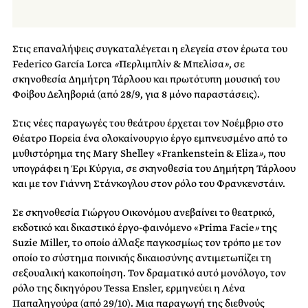
Στις επαναλήψεις συγκαταλέγεται η ελεγεία στον έρωτα του
Federico García Lorca
«
Περλιμπλίν & Μπελίσα
»
, σε
σκηνοθεσία Δημήτρη Τάρλοου και πρωτότυπη μουσική του
Φοίβου Δεληβοριά (από 28/9, για 8 μόνο παραστάσεις).
Στις νέες παραγωγές του θεάτρου έρχεται τον Νοέμβριο στο
Θέατρο Πορεία ένα ολοκαίνουργιο έργο εμπνευσμένο από το
μυθιστόρημα της Mary Shelley «Frankenstein & Eliza
»
, που
υπογράφει η Έρι Κύργια, σε σκηνοθεσία του Δημήτρη Τάρλοου
και με τον Γιάννη Στάνκογλου στον ρόλο του Φρανκενστάιν.
Σε σκηνοθεσία Γιώργου Οικονόμου ανεβαίνει το θεατρικό,
εκδοτικό και δικαστικό έργο-φαινόμενο «Prima Facie
»
της
Suzie Miller, το οποίο άλλαξε παγκοσμίως τον τρόπο με τον
οποίο το σύστημα ποινικής δικαιοσύνης αντιμετωπίζει τη
σεξουαλική κακοποίηση. Τον δραματικό αυτό μονόλογο, τον
ρόλο της δικηγόρου Tessa Ensler, ερμηνεύει η Λένα
Παπαληγούρα (από 29/10). Μια παραγωγή της διεθνούς