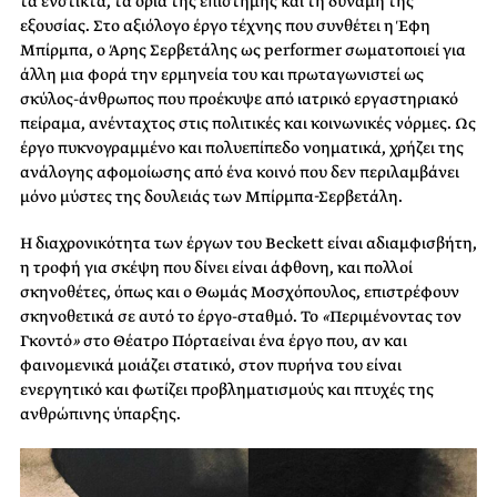
τα ένστικτα, τα όρια της επιστήμης και τη δύναμη της
εξουσίας. Στο αξιόλογο έργο τέχνης που συνθέτει η Έφη
Μπίρμπα, ο Άρης Σερβετάλης ως performer σωματοποιεί για
άλλη μια φορά την ερμηνεία του και πρωταγωνιστεί ως
σκύλος-άνθρωπος που προέκυψε από ιατρικό εργαστηριακό
πείραμα, ανένταχτος στις πολιτικές και κοινωνικές νόρμες. Ως
έργο πυκνογραμμένο και πολυεπίπεδο νοηματικά, χρήζει της
ανάλογης αφομοίωσης από ένα κοινό που δεν περιλαμβάνει
μόνο μύστες της δουλειάς των Μπίρμπα-Σερβετάλη.
Η διαχρονικότητα των έργων του Beckett είναι αδιαμφισβήτη,
η τροφή για σκέψη που δίνει είναι άφθονη, και πολλοί
σκηνοθέτες, όπως και ο Θωμάς Μοσχόπουλος, επιστρέφουν
σκηνοθετικά σε αυτό το έργο-σταθμό. Το
«
Περιμένοντας τον
Γκοντό
»
στο Θέατρο Πόρταείναι ένα έργο που, αν και
φαινομενικά μοιάζει στατικό, στον πυρήνα του είναι
ενεργητικό και φωτίζει προβληματισμούς και πτυχές της
ανθρώπινης ύπαρξης.