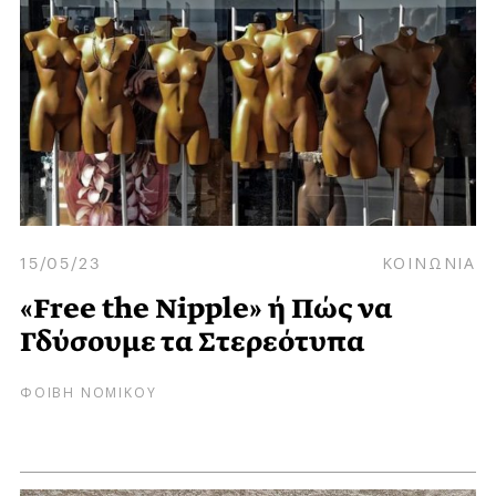
15/05/23
ΚΟΙΝΩΝΙΑ
«Free the Nipple» ή Πώς να
Γδύσουμε τα Στερεότυπα
ΦΟΙΒΗ ΝΟΜΙΚΟΥ