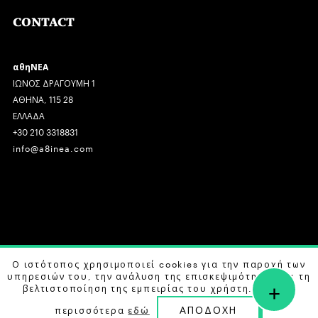
CONTACT
αθηΝΕΑ
ΙΩΝΟΣ ΔΡΑΓΟΥΜΗ 1
ΑΘΗΝΑ, 115 28
ΕΛΛΑΔΑ
+30 210 3318831
info@a8inea.com
COPYRIGHT © 2026 αθηΝΕΑ, ALL RIGHTS RESERVED.
Ο ιστότοπος χρησιμοποιεί cookies για την παροχή των
υπηρεσιών του, την ανάλυση της επισκεψιμότητας και τη
+
DESIGN BY
G DESIGN STUDIO
. DEVELOPED BY
B LABS
.
βελτιστοποίηση της εμπειρίας του χρήστη. Μάθετε
ΑΠΟΔΟΧΗ
περισσότερα
εδώ