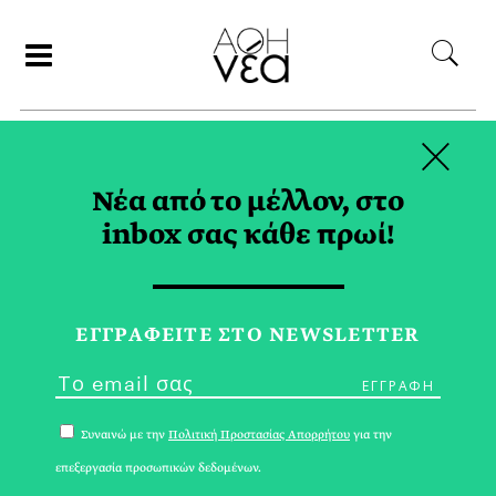
×
ΑΝΑΖΗΤΗΣΗ
Νέα από το μέλλον, στο
inbox σας κάθε πρωί!
ΚΙΝΗΜΑ TAG
ΕΓΓPΑΦΕΙΤΕ ΣΤΟ NEWSLETTER
Συναινώ με την
Πολιτική Προστασίας Απορρήτου
για την
επεξεργασία προσωπικών δεδομένων.