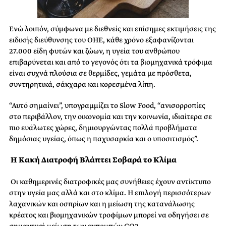
Ενώ λοιπόν, σύμφωνα με διεθνείς και επίσημες εκτιμήσεις της
ειδικής διεύθυνσης του ΟΗΕ, κάθε χρόνο εξαφανίζονται
27.000 είδη φυτών και ζώων, η υγεία του ανθρώπου
επιβαρύνεται και από το γεγονός ότι
τα βιομηχανικά τρόφιμα
είναι συχνά πλούσια σε θερμίδες, γεμάτα με πρόσθετα,
συντηρητικά, σάκχαρα και κορεσμένα λίπη.
“Αυτό σημαίνει”, υπογραμμίζει το Slow Food, “ανισορροπίες
στο περιβάλλον, την οικονομία και την κοινωνία, ιδιαίτερα σε
πιο ευάλωτες χώρες, δημιουργώντας πολλά προβλήματα
δημόσιας υγείας, όπως η παχυσαρκία και ο υποσιτισμός”.
Η Κακή Διατροφή Βλάπτει Σοβαρά το Κλίμα
Οι καθημερινές διατροφικές μας συνήθειες έχουν αντίκτυπο
στην υγεία μας αλλά και στο κλίμα. Η επιλογή περισσότερων
λαχανικών και οσπρίων και η μείωση της κατανάλωσης
κρέατος και βιομηχανικών τροφίμων μπορεί να οδηγήσει σε
σημαντική μείωση των εκπομπών CO2.