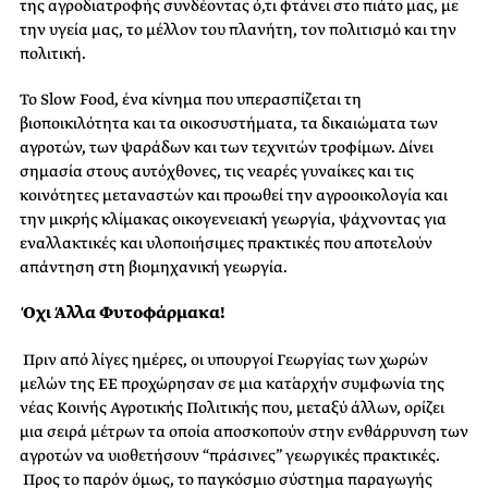
της αγροδιατροφής συνδέοντας ό,τι φτάνει στο πιάτο μας, με
την υγεία μας, το μέλλον του πλανήτη, τον πολιτισμό και την
πολιτική.
Το Slow Food, ένα κίνημα που υπερασπίζεται τη
βιοποικιλότητα και τα οικοσυστήματα, τα δικαιώματα των
αγροτών, των ψαράδων και των τεχνιτών τροφίμων. Δίνει
σημασία στους αυτόχθονες, τις νεαρές γυναίκες και τις
κοινότητες μεταναστών και προωθεί την αγροοικολογία και
την μικρής κλίμακας οικογενειακή γεωργία, ψάχνοντας για
εναλλακτικές και υλοποιήσιμες πρακτικές που αποτελούν
απάντηση στη βιομηχανική γεωργία.
Όχι Άλλα Φυτοφάρμακα!
Πριν από λίγες ημέρες, οι υπουργοί Γεωργίας των χωρών
μελών της ΕΕ προχώρησαν σε μια κατ΄αρχήν συμφωνία της
νέας Κοινής Αγροτικής Πολιτικής που, μεταξύ άλλων,
ορίζει
μια σειρά μέτρων τα οποία αποσκοπούν στην ενθάρρυνση των
αγροτών να υιοθετήσουν “πράσινες” γεωργικές πρακτικές.
Προς το παρόν όμως, το
παγκόσμιο σύστημα παραγωγής