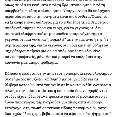
όπως σε όλα τα κινήματα η τάση δραματοποίησης, η τάση
υπερβολής, η τάση απλοποίησης. Υπάρχουν και θα υπάρχουν
περιπτώσεις όπου τα πράγματα είναι πιο σύνθετα. Όμως, το
να ξεκινήσει ένας διάλογος για το τι θα έπρεπε να θεωρείται
αποδεκτή συμπεριφορά και τι όχι, για το γεγονός ότι δεν
αποτελεί ελαφρυντικό σε μια υπόθεση παρενόχλησης το
γεγονός ότι μια γυναίκα “προκαλεί” με την εμφάνισή της ή τη
συμπεριφορά της, για το γεγονός ότι η βία και η επιβολή του
ισχυρότερου παίρνει μια σειρά από μορφές που δεν είναι
πάντα προφανείς, μόνο θετικά μπορεί να επιδράσει στην
κοινωνία μας μακροπρόθεσμα.
Κάποιοι στέκονται στην απίστευτη υποκρισία ενός ολόκληρου
συστήματος που ξαφνικά θυμήθηκε ότι γνώριζε για τα
θλιβερά κατορθώματα του Weinstein και του κάθε Weinstein.
Άλλοι, στην επίσης απίστευτη υποκρισία όσων ισχυρίζονται
ότι δεν είχαν ιδέα, όταν επρόκειτο για κοινό μυστικό ότι ο εν
λόγω παραγωγός παρενοχλούσε γυναίκες κατά συρροήν.
Συνένοχοι στη σιωπή σε τέτοιου είδους φαινόμενα είμαστε
δυστυχώς όλοι, χωρίς βέβαια αυτό να αφαιρεί ούτε ψήγμα από