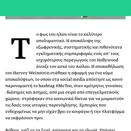
Τ
ο φως του ηλίου είναι το καλύτερο
απολυμαντικό. Η αποκάλυψη της
εξωφρενικής, συστηματικής και πιθανότατα
εγκληματικής συμπεριφοράς ενός απ’ τους
ισχυρότερους παραγωγούς του Hollywood
άνοιξε τον ασκό του Αιόλου. Η αποκαθήλωση
του Harvey Weinstein στάθηκε η αφορμή για ένα κύμα
αποκαλύψεων, το οποίο στα social media απέκτησε ως κοινό
παρονομαστή το hashtag #MeToo, όταν αμέτρητες γυναίκες
-διάσημες και άσημες, από μια σειρά από επαγγελματικούς
χώρους- στράφηκαν στα κοινωνικά δίκτυα για να μοιραστούν
τις δικές τους ιστορίες παρενόχλησης. Εμπειρίες που
ενδεχομένως να μην είχαν βρει το κουράγιο ή την πλατφόρμα
να εκφράσουν πριν.
Βέβαια, μαζί με τα ξερά, καίγονται και τα χλωρά. Υπάρχει