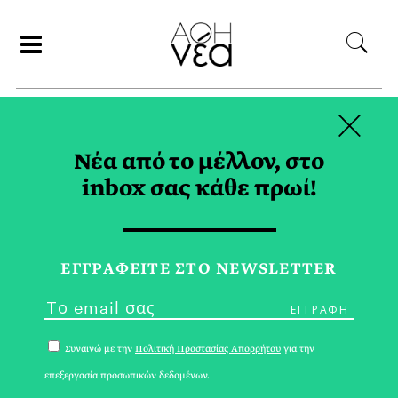
×
ΑΝΑΖΗΤΗΣΗ
Νέα από το μέλλον, στο
inbox σας κάθε πρωί!
ΜΟΥΣΕΙΟ TAG
ΕΓΓPΑΦΕΙΤΕ ΣΤΟ NEWSLETTER
Συναινώ με την
Πολιτική Προστασίας Απορρήτου
για την
επεξεργασία προσωπικών δεδομένων.