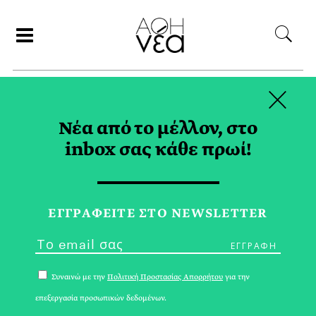
×
ΑΝΑΖΗΤΗΣΗ
Νέα από το μέλλον, στο
inbox σας κάθε πρωί!
NEWSLETTER TAG
ΕΓΓPΑΦΕΙΤΕ ΣΤΟ NEWSLETTER
Συναινώ με την
Πολιτική Προστασίας Απορρήτου
για την
επεξεργασία προσωπικών δεδομένων.