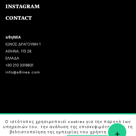
INSTAGRAM
CONTACT
αθηΝΕΑ
ΙΩΝΟΣ ΔΡΑΓΟΥΜΗ 1
ΑΘΗΝΑ, 115 28
ΕΛΛΑΔΑ
+30 210 3318831
info@a8inea.com
COPYRIGHT © 2026 αθηΝΕΑ, ALL RIGHTS RESERVED.
Ο ιστότοπος χρησιμοποιεί cookies για την παροχή των
υπηρεσιών του, την ανάλυση της επισκεψιμότητας και τη
+
DESIGN BY
G DESIGN STUDIO
. DEVELOPED BY
B LABS
.
βελτιστοποίηση της εμπειρίας του χρήστη. Μάθετε