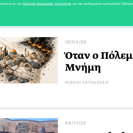
ΔΕΣΠΟΙΝΑ ΡΑΜΜΟΥ
υναινώ με την
Πολιτική Προστασίας Απορρήτου
για την επεξεργασία προσωπικών δεδομέ
19/03/26
Όταν ο Πόλεμ
Μνήμη
ΚΥΒΕΛΗ ΧΑΤΖΗΖΗΣΗ
04/11/25