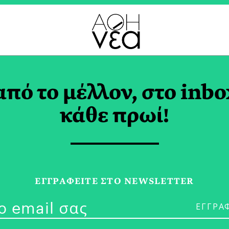
ΙΤΙΣΤΙΚΗ ΚΛΗΡΟΝΟΜ
από το μέλλον, στο inbo
κάθε πρωί!
08/07/26
Όταν το «Πα
ΕΓΓPΑΦΕΙΤΕ ΣΤΟ NEWSLETTER
Γίνεται… Βάρ