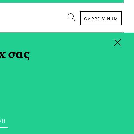
CARPE VINUM
×
ΙΑ TAG
x σας
ΚΟΙΝΩΝΙΑ
ράσημο» της UNESCO
ος