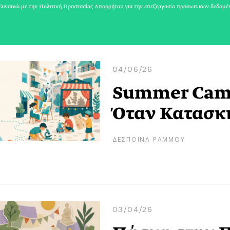
υναινώ με την
Πολιτική Προστασίας Απορρήτου
για την επεξεργασία προσωπικών δεδομέ
04/06/26
Summer Camp
Όταν Κατασκ
ΔΕΣΠΟΙΝΑ ΡΑΜΜΟΥ
03/04/26