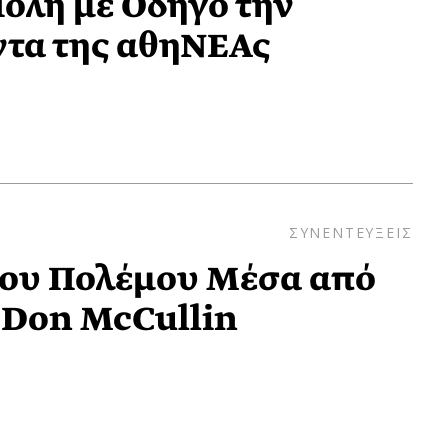
όλη με Οδηγό την
ντα της αθηΝΕΑς
ΣΥΝΕΝΤΕΥΞΕΙΣ
του Πολέμου Μέσα από
 Don McCullin