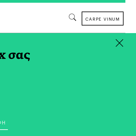
CARPE VINUM
×
x σας
ΠΟΛΙΤΙΣΜΟΣ
κό Καλοκαίρι της Αθήνας