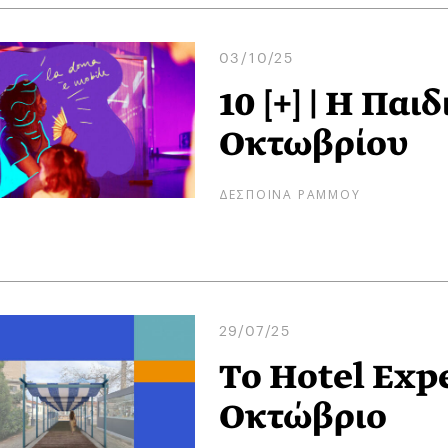
03/10/25
10 [+] | Η Παι
Οκτωβρίου
ΔΕΣΠΟΙΝΑ ΡΑΜΜΟΥ
29/07/25
To Hotel Expe
Οκτώβριο