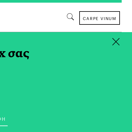
CARPE VINUM
×
x σας
ΒΙΒΛΙΟ
καίρι Διαβάζουμε «Μαζί»