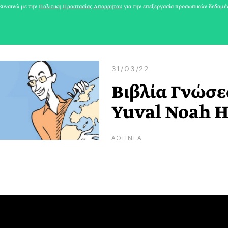
υναινώ με την
Πολιτική Προστασίας Απορρήτου
για την επεξεργασία προσωπικών δεδομέ
31/03/22
Βιβλία Γνώσε
Yuval Noah H
ΑΘΗΝΕΑ