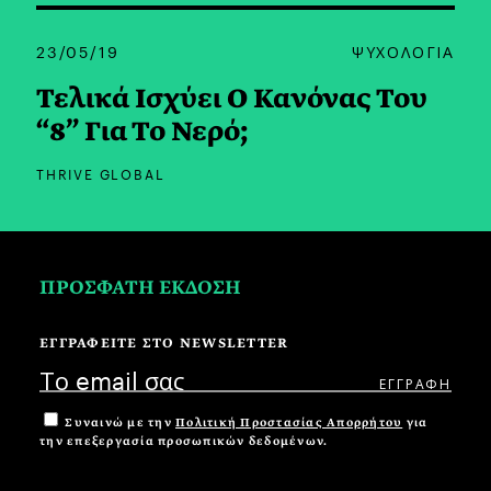
23/05/19
ΨΥΧΟΛΟΓΙΑ
Τελικά Ισχύει Ο Κανόνας Του
“8” Για Το Νερό;
THRIVE GLOBAL
ΠΡΟΣΦΑΤΗ ΕΚΔΟΣΗ
ΕΓΓΡΑΦΕΙΤΕ ΣΤΟ NEWSLETTER
Συναινώ με την
Πολιτική Προστασίας Απορρήτου
για
την επεξεργασία προσωπικών δεδομένων.