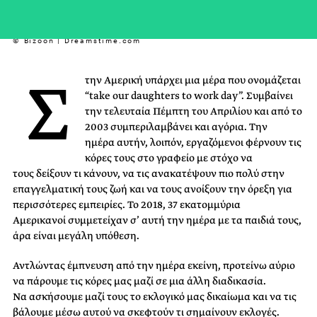
© Bizoon | Dreamstime.com
Σ
την Αμερική υπάρχει μια μέρα που ονομάζεται
“take our daughters to work day”. Συμβαίνει
την τελευταία Πέμπτη του Απριλίου και από το
2003 συμπεριλαμβάνει και αγόρια. Την
ημέρα αυτήν, λοιπόν, εργαζόμενοι φέρνουν τις
κόρες τους στο γραφείο με στόχο να
τους δείξουν τι κάνουν, να τις ανακατέψουν πιο πολύ στην
επαγγελματική τους ζωή και να τους ανοίξουν την όρεξη για
περισσότερες εμπειρίες. Το 2018, 37 εκατομμύρια
Αμερικανοί συμμετείχαν σ’ αυτή την ημέρα με τα παιδιά τους,
άρα είναι μεγάλη υπόθεση.
Αντλώντας έμπνευση από την ημέρα εκείνη, προτείνω αύριο
να πάρουμε τις κόρες μας μαζί σε μια άλλη διαδικασία.
Να ασκήσουμε μαζί τους το εκλογικό μας δικαίωμα και να τις
βάλουμε μέσω αυτού να σκεφτούν τι σημαίνουν εκλογές.