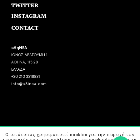
TWITTER
INSTAGRAM
CONTACT
αθηΝΕΑ
ΙΩΝΟΣ ΔΡΑΓΟΥΜΗ 1
ΑΘΗΝΑ, 115 28
ΕΛΛΑΔΑ
+30 210 3318831
info@a8inea.com
COPYRIGHT © 2026 αθηΝΕΑ, ALL RIGHTS RESERVED.
Ο ιστότοπος χρησιμοποιεί cookies για την παροχή των
υπηρεσιών του, την ανάλυση της επισκεψιμότητας και τη