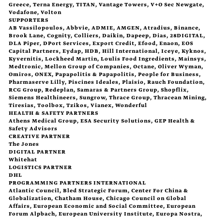
Greece, Terna Energy, TITAN, Vantage Towers, V+O Sec Newgate,
Vodafone, Volton
SUPPORTERS
AB Vassilopoulos, Abbvie, ADMIE, AMGEN, Atradius, Binance,
Brook Lane, Cognity, Colliers, Daikin, Dapeep, Dias, 28DIGITAL,
DLA Piper, DPort Services, Export Credit, Efood, Enaon, EOS
Capital Partners, Eydap, HDB, Hill International, Iceye, Kyknos,
Kyvernitis, Lockheed Martin, Loulis Food Ingredients, Mainsys,
Medtronic, Mellon Group of Companies, Octane, Oliver Wyman,
Omiros, ONEX, Papapolitis & Papapolitis, People for Business,
Pharmaserve Lilly, Piscines Ideales, Plaisio, Rauch Foundation,
RCG Group, Redeplan, Samaras & Partners Group, Shopflix,
Siemens Healthineers, Sungrow, Thrace Group, Thracean Mining,
Tiresias, Toolbox, Tzikos, Vianex, Wonderful
HEALTH & SAFETY PARTNERS
Athens Medical Group, ESA Security Solutions, GEP Health &
Safety Advisors
CREATIVE PARTNER
The Jones
DIGITAL PARTNER
Whitehat
LOGISTICS PARTNER
DHL
PROGRAMMING PARTNERS INTERNATIONAL
Atlantic Council, Bled Strategic Forum, Center For China &
Globalization, Chatham House, Chicago Council on Global
Affairs, European Economic and Social Committee, European
Forum Alpbach, European University Institute, Europa Nostra,