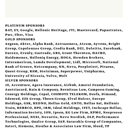
PLATINUM SPONSORS
BAT, EY, Google, Hellenic Heritage, JTI, Mastercard, Papastratos,
Pwc, Uber, Visa
GOLD SPONSORS
Aegean, Aktor, Alpha Bank, Astrazeneca, Atcom, Ayvens, Bright
Group, Copelouzos Group, Credia Bank, DEI, Deloitte, Eurobank,
Euroxx, Evenly, Gastrade, GBS, Grant Thornton, HACRO,
Haidemenos, Helleniq Energy, HOGA, Howden Brokers,
Interamerican, Lamda Development, Lidl, Microsoft, National
Bank of Greece, Netcompany, NN, Nova, PeopleCert, Piraeus,
Quest Group, RSM, Stoiximan, Superpower, Unipharma,
University of Nicosia, Volvo, Wolt
SILVER SPONSORS
3E, Accenture, Agora Insurance, Airbnb, Amersi Foundation,
Austriacard, Bain & Company, Bernitsas Law, Campeon Gaming,
Cenergy Holdings, Cepal, COSMOTE TELEKOM, Desfa, Dimand,
Edenred, EFA Group, Theon Group, Elval Halcor, Europe
Holdings, GSK, HEDNO, Hellas Gold, GNTO, Hellas Sat, Hellenic
Train, HERRCO, HPE, IBM, Ideal Holdings, IFET, Inchcape Hellas,
Information Society, ION, Ipsen, KG Law Firm, KPMG, Nespresso
Professional, ΝΕΧΙ, Novartis, Novo Nordisk, OLP, Performance
Technologies, Qualco Group, SAP, Saracakis Group of Companies,
Satori, Siemens, Sioufas & Associates Law Firm, Sleed, TP