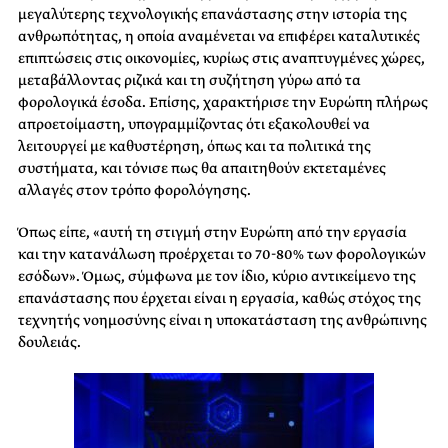
μεγαλύτερης τεχνολογικής επανάστασης στην ιστορία της
ανθρωπότητας, η οποία αναμένεται να επιφέρει καταλυτικές
επιπτώσεις στις οικονομίες, κυρίως στις αναπτυγμένες χώρες,
μεταβάλλοντας ριζικά και τη συζήτηση γύρω από τα
φορολογικά έσοδα. Επίσης, χαρακτήρισε την Ευρώπη πλήρως
απροετοίμαστη, υπογραμμίζοντας ότι εξακολουθεί να
λειτουργεί με καθυστέρηση, όπως και τα πολιτικά της
συστήματα, και τόνισε πως θα απαιτηθούν εκτεταμένες
αλλαγές στον τρόπο φορολόγησης.
Όπως είπε, «αυτή τη στιγμή στην Ευρώπη από την εργασία
και την κατανάλωση προέρχεται το 70-80% των φορολογικών
εσόδων». Όμως, σύμφωνα με τον ίδιο, κύριο αντικείμενο της
επανάστασης που έρχεται είναι η εργασία, καθώς στόχος της
τεχνητής νοημοσύνης είναι η υποκατάσταση της ανθρώπινης
δουλειάς.