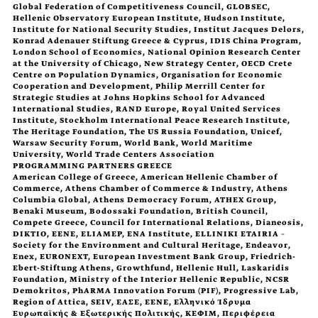
Global Federation of Competitiveness Council, GLOBSEC,
Hellenic Observatory European Institute, Hudson Institute,
Institute for National Security Studies, Institut Jacques Delors,
Konrad Adenauer Stiftung Greece & Cyprus, IDIS China Program,
London School of Economics, National Opinion Research Center
at the University of Chicago, New Strategy Center, OECD Crete
Centre on Population Dynamics, Organisation for Economic
Cooperation and Development, Philip Merrill Center for
Strategic Studies at Johns Hopkins School for Advanced
International Studies, RAND Europe, Royal United Services
Institute, Stockholm International Peace Research Institute,
The Heritage Foundation, The US Russia Foundation, Unicef,
Warsaw Security Forum, World Bank, World Maritime
University, World Trade Centers Association
PROGRAMMING PARTNERS GREECE
American College of Greece, American Hellenic Chamber of
Commerce, Athens Chamber of Commerce & Industry, Athens
Columbia Global, Athens Democracy Forum, ATHEX Group,
Benaki Museum, Bodossaki Foundation, British Council,
Compete Greece, Council for International Relations, Dianeosis,
DIKTIO, EENE, ELIAMEP, ENA Institute, ELLINIKI ETAIRIA –
Society for the Environment and Cultural Heritage, Endeavor,
Enex, EURONEXT, European Investment Bank Group, Friedrich-
Ebert-Stiftung Athens, Growthfund, Hellenic Hull, Laskaridis
Foundation, Ministry of the Interior Hellenic Republic, NCSR
Demokritos, PhARMA Innovation Forum (PIF), Progressive Lab,
Region of Attica, SEIV, ΕΑΣΕ, ΕΕΝΕ, Ελληνικό Ίδρυμα
Ευρωπαϊκής & Εξωτερικής Πολιτικής, ΚΕΦΙΜ, Περιφέρεια