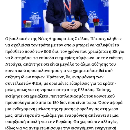
Ο βουλευτής της Νέας Δημοκρατίας Στέλιος Πέτσας, κληθείς
να σχολιάσει τον τρόπο με τον οποίο μπορεί να καλυφθεί το
πρόσθετο ποσό των 800 δισ. τον χρόνο που χρειάζεται η ΕΕ για
να διατηρήσει τα επίπεδα ευημερίας σύμφωνα με την έκθεση
Ντράγκι, απάντησε ότι είναι μεγάλο το άλμα αύξησης του
κοινοτικού προϋπολογισμού για να χρηματοδοτηθεί από
αύξηση ιδίων πόρων. Πρότεινε, δε, εναρμόνιση των
συντελεστών ΦΠΑ, με ορισμένες εξαιρέσεις για τα κράτη-
μέλη, όπως για τη νησιωτικότητα της Ελλάδας. Επίσης,
εκτίμησε ότι χρειάζεται πενταπλασιασμός του κοινοτικού
προϋπολογισμού από τα 150 δισ. που είναι τώρα. Όσον αφορά
μια ενδεχόμενη μείωση της έμμεσης φορολογίας στη χώρα
μας, απάντησε ότι «μιλάμε για εναρμόνιση απέναντι σε μια
υπαρξιακή απειλή για την Ευρώπη. Θα χωρούσαν αλλαγές,
ιδίως για να αντιμετωπίσουμε την εισαγόμενη ενεργειακή