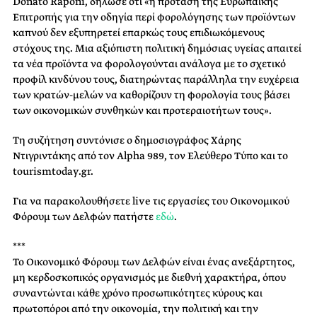
Donato Raponi, δήλωσε ότι «η πρόταση της Ευρωπαϊκής
Επιτροπής για την οδηγία περί φορολόγησης των προϊόντων
καπνού δεν εξυπηρετεί επαρκώς τους επιδιωκόμενους
στόχους της. Μια αξιόπιστη πολιτική δημόσιας υγείας απαιτεί
τα νέα προϊόντα να φορολογούνται ανάλογα με το σχετικό
προφίλ κινδύνου τους, διατηρώντας παράλληλα την ευχέρεια
των κρατών-μελών να καθορίζουν τη φορολογία τους βάσει
των οικονομικών συνθηκών και προτεραιοτήτων τους».
Τη συζήτηση συντόνισε ο δημοσιογράφος Χάρης
Ντιγριντάκης από τον Alpha 989, τον Ελεύθερο Τύπο και το
tourismtoday.gr.
Για να παρακολουθήσετε live τις εργασίες του Οικονομικού
Φόρουμ των Δελφών πατήστε
εδώ
.
***
Το Οικονομικό Φόρουμ των Δελφών είναι ένας ανεξάρτητος,
μη κερδοσκοπικός οργανισμός με διεθνή χαρακτήρα, όπου
συναντώνται κάθε χρόνο προσωπικότητες κύρους και
πρωτοπόροι από την οικονομία, την πολιτική και την