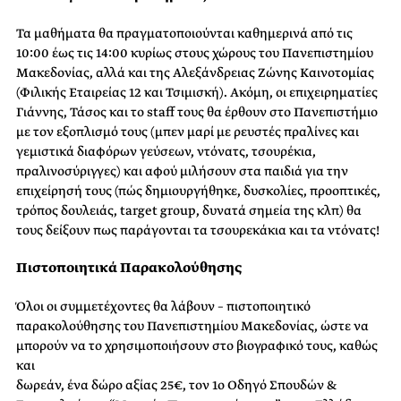
Τα μαθήματα θα πραγματοποιούνται καθημερινά από τις
10:00 έως τις 14:00 κυρίως στους χώρους του Πανεπιστημίου
Μακεδονίας, αλλά και της Αλεξάνδρειας Ζώνης Καινοτομίας
(Φιλικής Εταιρείας 12 και Τσιμισκή). Ακόμη, οι επιχειρηματίες
Γιάννης, Τάσος και το staff τους θα έρθουν στο Πανεπιστήμιο
με τον εξοπλισμό τους (μπεν μαρί με ρευστές πραλίνες και
γεμιστικά διαφόρων γεύσεων, ντόνατς, τσουρέκια,
πραλινοσύριγγες) και αφού μιλήσουν στα παιδιά για την
επιχείρησή τους (πώς δημιουργήθηκε, δυσκολίες, προοπτικές,
τρόπος δουλειάς, target group, δυνατά σημεία της κλπ) θα
τους δείξουν πως παράγονται τα τσουρεκάκια και τα ντόνατς!
Πιστοποιητικά Παρακολούθησης
Όλοι οι συμμετέχοντες θα λάβουν – πιστοποιητικό
παρακολούθησης του Πανεπιστημίου Μακεδονίας, ώστε να
μπορούν να το χρησιμοποιήσουν στο βιογραφικό τους, καθώς
και
δωρεάν, ένα δώρο αξίας 25€, τον 1o Οδηγό Σπουδών &