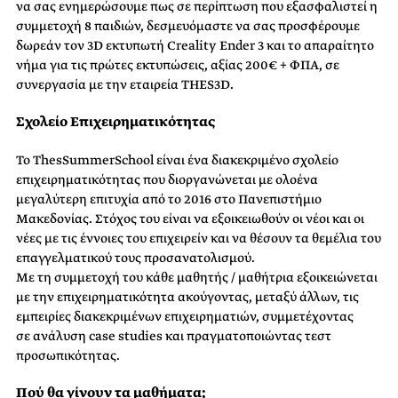
να σας ενημερώσουμε πως σε περίπτωση που εξασφαλιστεί η
συμμετοχή 8 παιδιών, δεσμευόμαστε να σας προσφέρουμε
δωρεάν τον 3D εκτυπωτή Creality Ender 3 και το απαραίτητο
νήμα για τις πρώτες εκτυπώσεις, αξίας 200€ + ΦΠΑ, σε
συνεργασία με την εταιρεία THES3D.
Σχολείο Επιχειρηματικότητας
Το ThesSummerSchool είναι ένα διακεκριμένο σχολείο
επιχειρηματικότητας που διοργανώνεται με ολοένα
μεγαλύτερη επιτυχία από το 2016 στο Πανεπιστήμιο
Μακεδονίας. Στόχος του είναι να εξοικειωθούν οι νέοι και οι
νέες με τις έννοιες του επιχειρείν και να θέσουν τα θεμέλια του
επαγγελματικού τους προσανατολισμού.
Με τη συμμετοχή του κάθε μαθητής / μαθήτρια εξοικειώνεται
με την επιχειρηματικότητα ακούγοντας, μεταξύ άλλων, τις
εμπειρίες διακεκριμένων επιχειρηματιών, συμμετέχοντας
σε ανάλυση case studies και πραγματοποιώντας τεστ
προσωπικότητας.
Πού θα γίνουν τα μαθήματα;