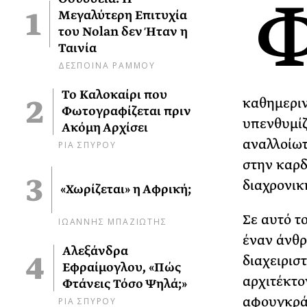
Μεγαλύτερη Επιτυχία
του Nolan δεν Ήταν η
Ταινία
ΔΕΣΠΟΙΝΑ ΡΑΜΜΟΥ
Το Καλοκαίρι που
καθημεριν
Φωτογραφίζεται πριν
υπενθυμίζ
Ακόμη Αρχίσει
αναλλοίωτ
ΡΙΑ ΣΠΥΡΟΥ
στην καρδ
διαχρονικ
«Χωρίζεται» η Αφρική;
Σε αυτό τ
ΙΩΑΝΝΗΣ ΜΠΑΖΙΩΤΗΣ
έναν άνθρ
Αλεξάνδρα
διαχειρισ
Εφραίμογλου, «Πώς
αρχιτέκτο
Φτάνεις Τόσο Ψηλά;»
αφουγκράζ
ΡΙΑ ΣΠΥΡΟΥ