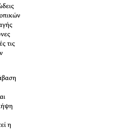
ώδεις
τοπικών
λαγής
ονες
ς τις
ν
τάβαση
αι
 λήψη
εί η