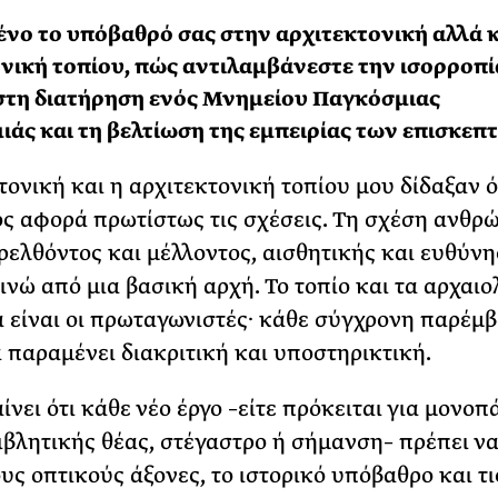
νο το υπόβαθρό σας στην αρχιτεκτονική
αλλά
κ
νική τοπίου, πώς αντιλαμβάνεστε την ισορροπί
στη διατήρηση ενός Μνημείου Παγκόσμιας
άς και τη βελτίωση της εμπειρίας των επισκεπ
τονική και η αρχιτεκτονική τοπίου μου δίδαξαν ό
ς αφορά πρωτίστως τις σχέσεις. Τη σχέση ανθρ
ρελθόντος και μέλλοντος, αισθητικής και ευθύνη
ινώ από μια βασική αρχή. Το τοπίο και τα αρχαιο
 είναι οι πρωταγωνιστές· κάθε σύγχρονη παρέμ
α παραμένει διακριτική και υποστηρικτική.
νει ότι κάθε νέο έργο –είτε πρόκειται για μονοπάτ
ιβλητικής θέας, στέγαστρο ή σήμανση– πρέπει ν
ους οπτικούς άξονες, το ιστορικό υπόβαθρο και τι