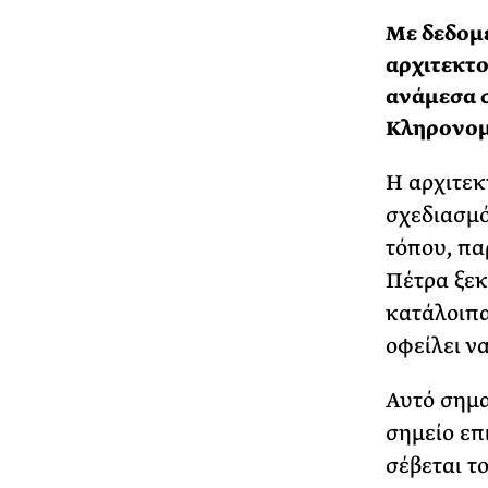
Με δεδομέ
αρχιτεκτο
ανάμεσα 
Κληρονομι
Η αρχιτεκ
σχεδιασμό
τόπου, πα
Πέτρα ξεκ
κατάλοιπα
οφείλει ν
Αυτό σημαί
σημείο επ
σέβεται τ