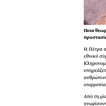
Ποια θεωρ
προστασία
Η Πέτρα α
εθνικό σύ
Κληρονομι
επηρεάζετ
ανθρώπινη
ισορροπία
Από τη μί
γνωρίσουν