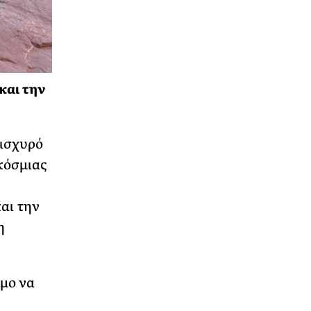
και την
 ισχυρό
κόσμιας
αι την
η
μο να