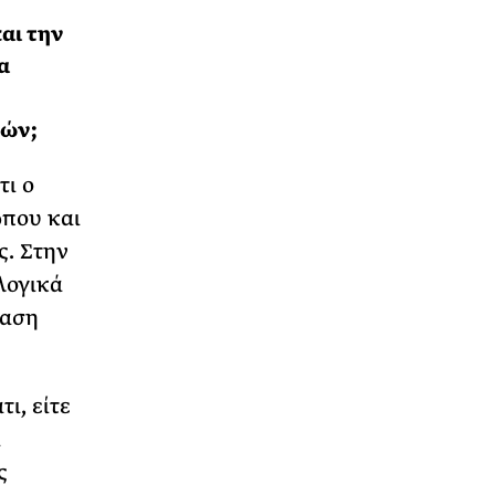
αι την
α
τών;
τι ο
ώπου και
ς. Στην
λογικά
βαση
ι, είτε
α
ς