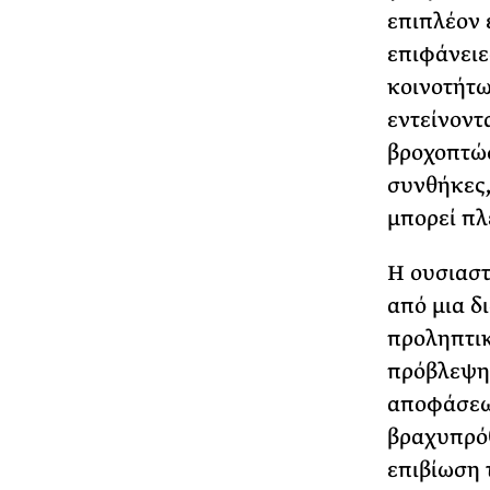
επιπλέον 
επιφάνειε
κοινοτήτω
εντείνοντ
βροχοπτώσ
συνθήκες,
μπορεί πλ
Η ουσιαστ
από μια δ
προληπτικ
πρόβλεψη 
αποφάσεων
βραχυπρόθ
επιβίωση 