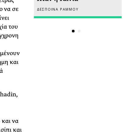
έτρας
ο να σε
ΔΕΣΠΟΙΝΑ ΡΑΜΜΟΥ
ΡΙ
ίνει
χία του
ύγχρονη
αμένουν
ήμη και
ά
ahadin,
 και να
σίπι και