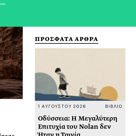
νων.
ΠΡΟΣΦΑΤΑ ΑΡΘΡΑ
ΚΟΙΝΩΝΙΑ
1 ΑΥΓΟΥΣΤΟΥ 2026
ΒΙΒΛΙΟ
31
υ
Οδύσσεια: Η Μεγαλύτερη
Το
 πριν
Επιτυχία του Nolan δεν
Φω
Ήταν η Ταινία
Ακ