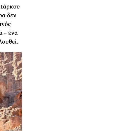
 Πάρκου
ρα δεν
ανός
α – ένα
λουθεί.