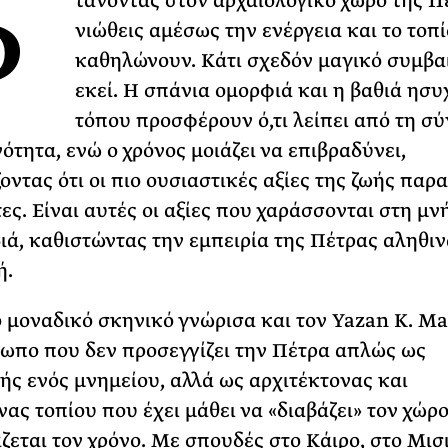
Φ
τάνοντας στον αρχαιολογικό χώρο της Π
νιώθεις αμέσως την ενέργεια και το τοπί
ΡΙΑ ΣΠΥΡΟΥ
καθηλώνουν. Κάτι σχεδόν μαγικό συμβα
εκεί. Η σπάνια ομορφιά και η βαθιά ησυ
τόπου προσφέρουν ό,τι λείπει από τη σ
ότητα, ενώ ο χρόνος μοιάζει να επιβραδύνει,
οντας ότι οι πιο ουσιαστικές αξίες της ζωής παρ
ες. Είναι αυτές οι αξίες που χαράσσονται στη μν
ιά, καθιστώντας την εμπειρία της Πέτρας αληθιν
ή.
ο μοναδικό σκηνικό γνώρισα και τον Yazan K. M
ωπο που δεν προσεγγίζει την Πέτρα απλώς ως
τής ενός μνημείου, αλλά ως αρχιτέκτονας και
νας τοπίου που έχει μάθει να «διαβάζει» τον χώρο
εται τον χρόνο. Με σπουδές στο Κάιρο, στο Μισι