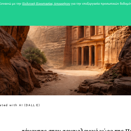
υναινώ με την
Πολιτική Προστασίας Απορρήτου
για την επεξεργασία προσωπικών δεδομέ
31 ΙΟΥΛΙΟΥ 2026
ated with AI (DALL·E)
Το Καλοκαίρι πο
Φωτογραφίζεται
Ακόμη Αρχίσει